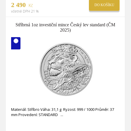
2 490
Kč
DO KOŠÍKU
včetně DPH 21 %
Stříbrná 1oz investiční mince Český lev standard (ČM
2025)
V ČM zcela
vyprodáno
Materiál: Stříbro Váha: 31,1 g Ryzost: 999 / 1000 Průměr: 37
mm Provedení: STANDARD