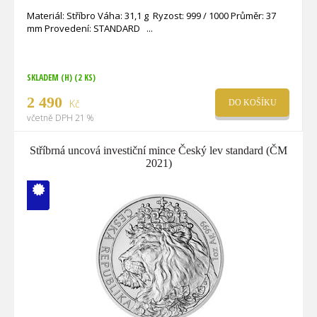
Materiál: Stříbro Váha: 31,1 g Ryzost: 999 / 1000 Průměr: 37
mm Provedení: STANDARD
SKLADEM (H)
(2 KS)
2 490
Kč
DO KOŠÍKU
včetně DPH 21 %
Stříbrná uncová investiční mince Český lev standard (ČM
2021)
V ČM zcela
vyprodáno