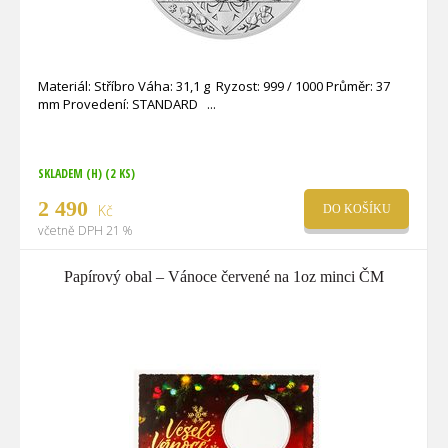
Materiál: Stříbro Váha: 31,1 g Ryzost: 999 / 1000 Průměr: 37
mm Provedení: STANDARD
SKLADEM (H)
(2 KS)
2 490
Kč
DO KOŠÍKU
včetně DPH 21 %
Papírový obal – Vánoce červené na 1oz minci ČM