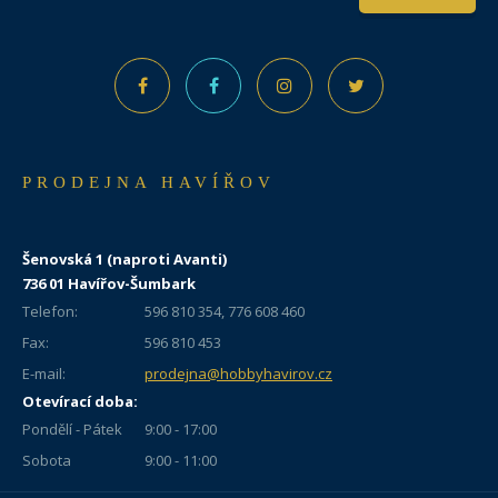
PRODEJNA HAVÍŘOV
Šenovská 1 (naproti Avanti)
736 01 Havířov-Šumbark
Telefon:
596 810 354, 776 608 460
Fax:
596 810 453
E-mail:
prodejna@hobbyhavirov.cz
Otevírací doba:
Pondělí - Pátek
9:00 - 17:00
Sobota
9:00 - 11:00