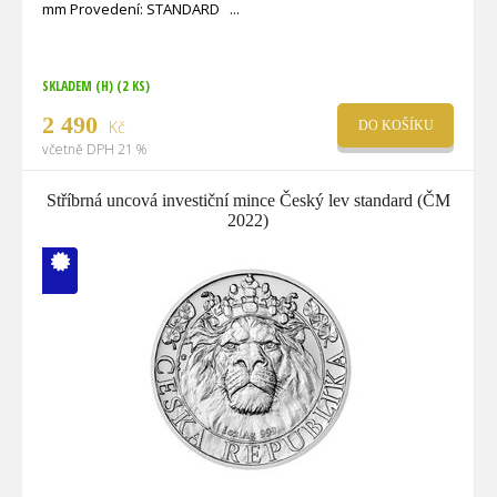
mm Provedení: STANDARD
SKLADEM (H)
(2 KS)
2 490
Kč
DO KOŠÍKU
včetně DPH 21 %
Stříbrná uncová investiční mince Český lev standard (ČM
2022)
V ČM zcela
vyprodáno