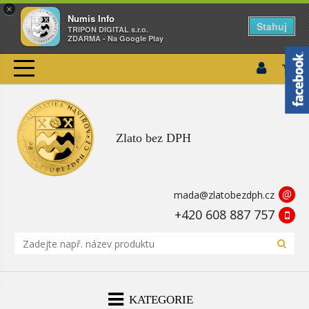
×
Numis Info
Stahuj
TRIPON DIGITAL s.r.o.
ZDARMA - Na Google Play
Zlato bez DPH
@
mada@zlatobezdph.cz
+420 608 887 757
KATEGORIE