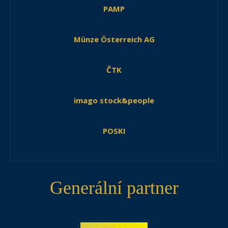
PAMP
Münze Österreich AG
ČTK
imago stock&people
POSKI
Generální partner