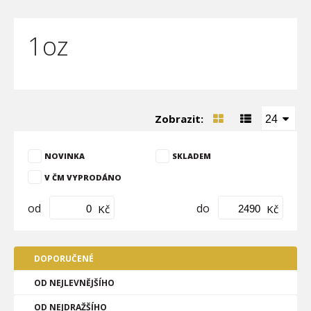
1oz
Zobrazit:
24
NOVINKA
SKLADEM
V ČM VYPRODÁNO
od
do
Kč
Kč
DOPORUČENÉ
OD NEJLEVNĚJŠÍHO
OD NEJDRAŽŠÍHO