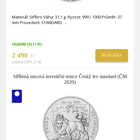
Materiál: Stříbro Váha: 31,1 g Ryzost: 999 / 1000 Průměr: 37
mm Provedení: STANDARD
SKLADEM (H)
(1 KS)
2 490
Kč
DO KOŠÍKU
včetně DPH 21 %
Stříbrná uncová investiční mince Český lev standard (ČM
2020)
V ČM zcela
vyprodáno