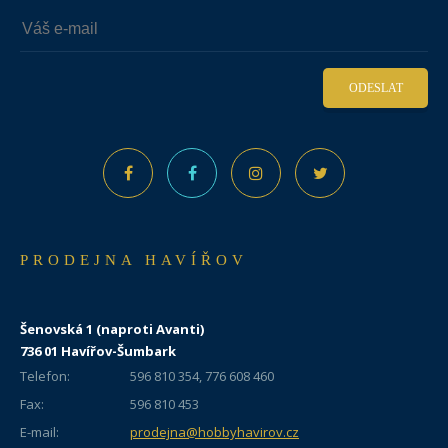
ODESLAT
PRODEJNA HAVÍŘOV
Šenovská 1 (naproti Avanti)
736 01 Havířov-Šumbark
Telefon:
596 810 354, 776 608 460
Fax:
596 810 453
E-mail:
prodejna@hobbyhavirov.cz