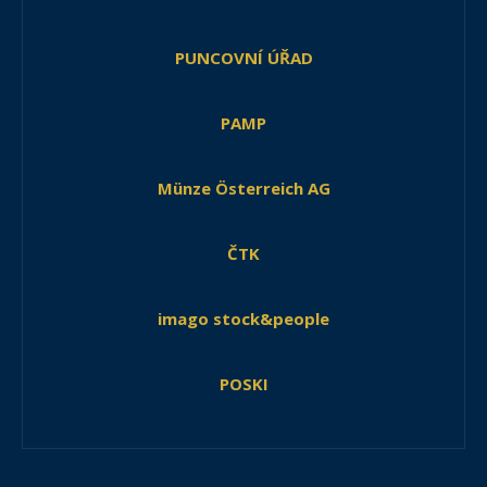
PUNCOVNÍ ÚŘAD
PAMP
Münze Österreich AG
ČTK
imago stock&people
POSKI