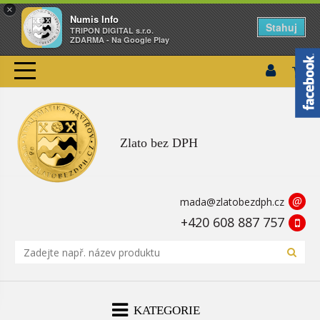
×
Numis Info
Stahuj
TRIPON DIGITAL s.r.o.
ZDARMA - Na Google Play
Zlato bez DPH
@
mada@zlatobezdph.cz
+420 608 887 757
KATEGORIE