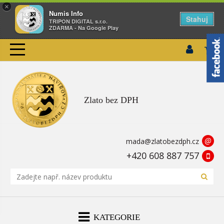
×
Numis Info
Stahuj
TRIPON DIGITAL s.r.o.
ZDARMA - Na Google Play
Zlato bez DPH
@
mada@zlatobezdph.cz
+420 608 887 757
KATEGORIE