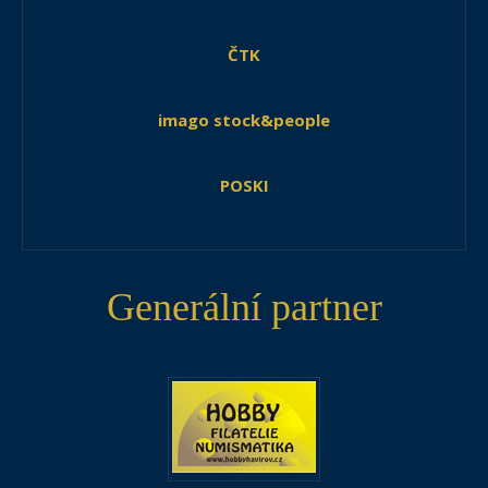
ČTK
imago stock&people
POSKI
Generální partner