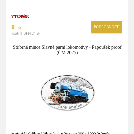
VYPRODÁNO
0
Kč
PODROBNOSTI
včetně DPH 21 %
Stříbrná mince Slavné parní lokomotivy - Papoušek proof
(ČM 2025)
Materiál: Stříbro Váha: 31,1 g Ryzost: 999 / 1000 Průměr: