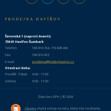
PRODEJNA HAVÍŘOV
Šenovská 1 (naproti Avanti)
736 01 Havířov-Šumbark
Telefon:
596 810 354, 776 608 460
Fax:
596 810 453
E-mail:
prodejna@hobbyhavirov.cz
Otevírací doba:
Pondělí - Pátek
9:00 - 17:00
Sobota
9:00 - 11:00
Zlato bez DPH | © 2026
Clevero
chytrý eshop na míru, který Vás nezklame.