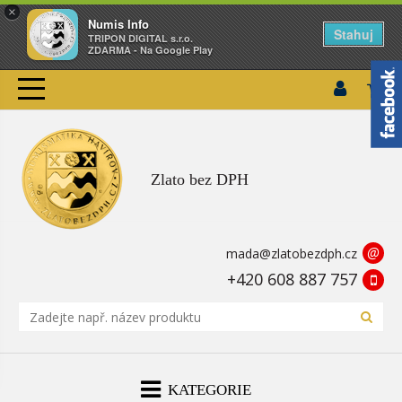
×
Numis Info
Stahuj
TRIPON DIGITAL s.r.o.
ZDARMA - Na Google Play
Zlato bez DPH
@
mada@zlatobezdph.cz
+420 608 887 757
KATEGORIE