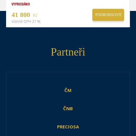
VYPRODÁNO
41 800
Kč
PODROBNOSTI
včetně DPH 21 %
Partneři
ČM
ČNB
PRECIOSA