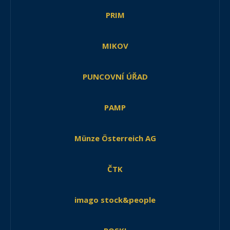
PRIM
MIKOV
PUNCOVNÍ ÚŘAD
PAMP
Münze Österreich AG
ČTK
imago stock&people