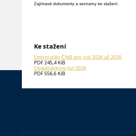
Zajímavé dokumenty a seznamy ke stažení:
Ke stažení
Emisní plán ČNB pro rok 2026 až 2030
PDF
245,4 KiB
Objednávkový list 2026
PDF
556,6 KiB