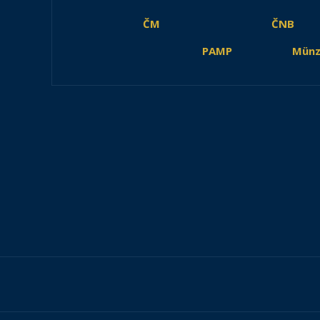
ČM
ČNB
PAMP
Münz