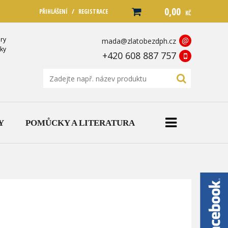
0,00
/
PŘIHLÁŠENÍ
REGISTRACE
KČ
ry
@
mada@zlatobezdph.cz
ky
+420 608 887 757
Y
POMŮCKY A LITERATURA