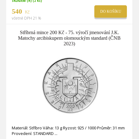
SKLADEM (H)
(2 KS)
540
Kč
DO KOŠÍKU
včetně DPH 21 %
Stříbrná mince 200 Kč - 75. výročí jmenování J.K.
Matochy arcibiskupem olomouckým standard (ČNB
2023)
Materiál: Stříbro Váha: 13 g Ryzost: 925 / 1000 Průměr: 31 mm
Provedení: STANDARD