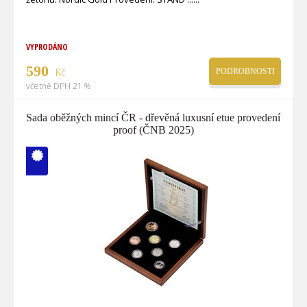
VYPRODÁNO
590
Kč
PODROBNOSTI
včetně DPH 21 %
Sada oběžných mincí ČR - dřevěná luxusní etue provedení
proof (ČNB 2025)
V ČM zcela
vyprodáno