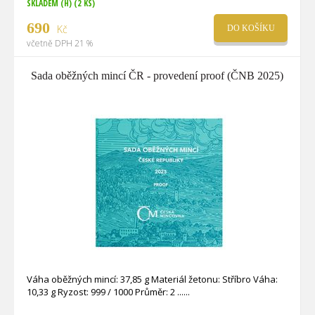
SKLADEM (H)
(2 KS)
690
Kč
DO KOŠÍKU
včetně DPH 21 %
Sada oběžných mincí ČR - provedení proof (ČNB 2025)
Váha oběžných mincí: 37,85 g Materiál žetonu: Stříbro Váha:
10,33 g Ryzost: 999 / 1000 Průměr: 2 ...