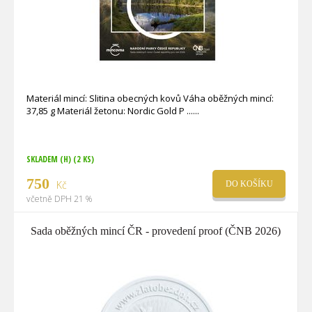
Materiál mincí: Slitina obecných kovů Váha oběžných mincí:
37,85 g Materiál žetonu: Nordic Gold P ...
SKLADEM (H)
(2 KS)
750
Kč
DO KOŠÍKU
včetně DPH 21 %
Sada oběžných mincí ČR - provedení proof (ČNB 2026)