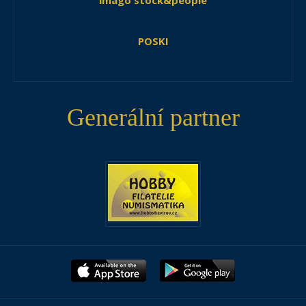
imago stock&people
POSKI
Generální partner