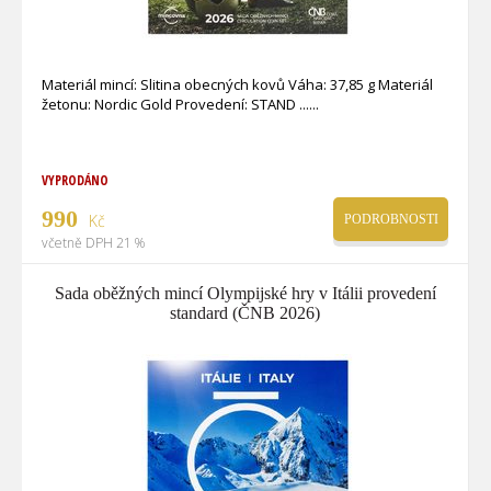
Materiál mincí: Slitina obecných kovů Váha: 37,85 g Materiál
žetonu: Nordic Gold Provedení: STAND ...
VYPRODÁNO
990
Kč
PODROBNOSTI
včetně DPH 21 %
Sada oběžných mincí Olympijské hry v Itálii provedení
standard (ČNB 2026)