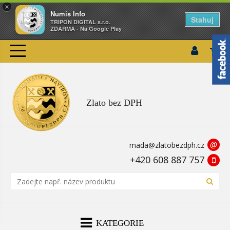
×
Numis Info
Stahuj
TRIPON DIGITAL s.r.o.
ZDARMA - Na Google Play
Zlato bez DPH
@
mada@zlatobezdph.cz
+420 608 887 757
KATEGORIE