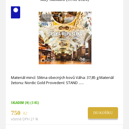
V ČM zcela
vyprodáno
Materiál mincí: Slitina obecných kovů Váha: 37,85 g Materiál
žetonu: Nordic Gold Provedení: STAND ...
SKLADEM (H)
(3 KS)
750
Kč
DO KOŠÍKU
včetně DPH 21 %