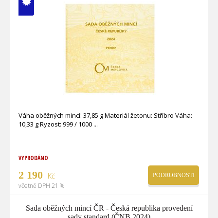
V ČM zcela
vyprodáno
Váha oběžných mincí: 37,85 g Materiál žetonu: Stříbro Váha:
10,33 g Ryzost: 999 / 1000
VYPRODÁNO
2 190
Kč
PODROBNOSTI
včetně DPH 21 %
Sada oběžných mincí ČR - Česká republika provedení
sady standard (ČNB 2024)