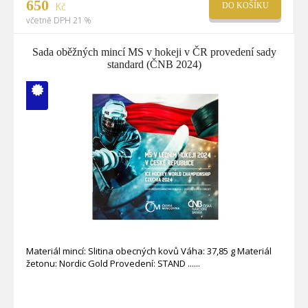
650
Kč
DO KOŠÍKU
včetně DPH 21 %
Sada oběžných mincí MS v hokeji v ČR provedení sady
standard (ČNB 2024)
V ČM zcela
vyprodáno
Materiál mincí: Slitina obecných kovů Váha: 37,85 g Materiál
žetonu: Nordic Gold Provedení: STAND ...