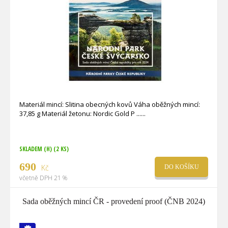
Materiál mincí: Slitina obecných kovů Váha oběžných mincí:
37,85 g Materiál žetonu: Nordic Gold P ...
SKLADEM (H)
(2 KS)
690
Kč
DO KOŠÍKU
včetně DPH 21 %
Sada oběžných mincí ČR - provedení proof (ČNB 2024)