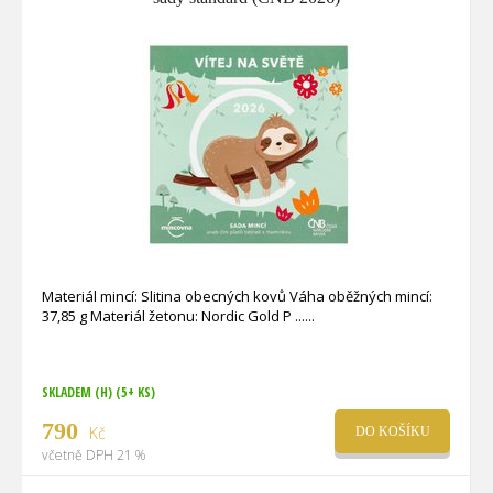
Materiál mincí: Slitina obecných kovů Váha oběžných mincí:
37,85 g Materiál žetonu: Nordic Gold P ...
SKLADEM (H)
(5+ KS)
790
Kč
DO KOŠÍKU
včetně DPH 21 %