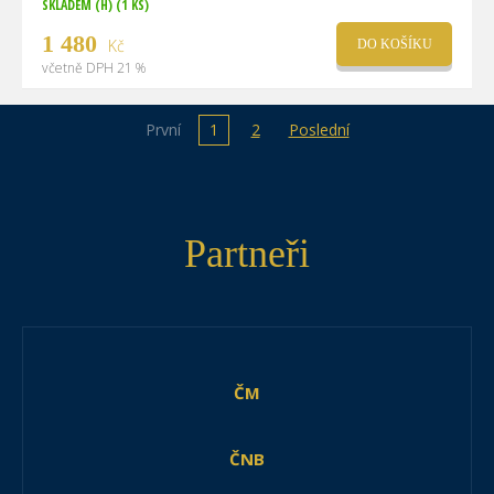
SKLADEM (H)
(1 KS)
1 480
Kč
DO KOŠÍKU
včetně DPH 21 %
První
1
2
Poslední
Partneři
ČM
ČNB