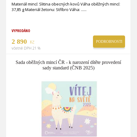
Materiál mincí: Slitina obecných kovů Váha oběžných mincí:
37,85 g Materiál žetonu: Stříbro Váha: ...
VYPRODÁNO
2 890
Kč
PODROBNOSTI
včetně DPH 21 %
Sada oběžných mincí ČR - k narození dítěte provedení
sady standard (ČNB 2025)