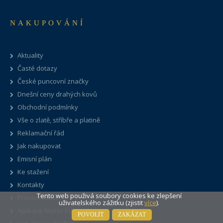
NAKUPOVÁNÍ
Aktuality
Časté dotazy
České puncovní značky
Dnešní ceny drahých kovů
Obchodní podmínky
Vše o zlatě, stříbře a platině
Reklamační řád
Jak nakupovat
Emisní plán
Ke stažení
Kontakty
Tento web použivá soubory cookies ke zlepšení
Provozovatel
uživatelského zážitku (zjistit
více
).
Aplikace Numis Info
POVOLIT
ZAKÁZAT