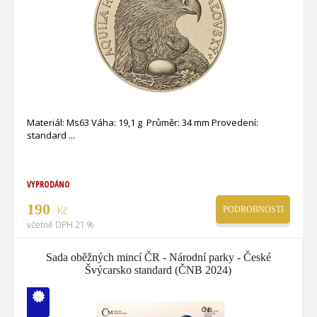
Materiál: Ms63 Váha: 19,1 g Průměr: 34 mm Provedení:
standard
VYPRODÁNO
190
Kč
PODROBNOSTI
včetně DPH 21 %
Sada oběžných mincí ČR - Národní parky - České
Švýcarsko standard (ČNB 2024)
V ČM zcela
vyprodáno