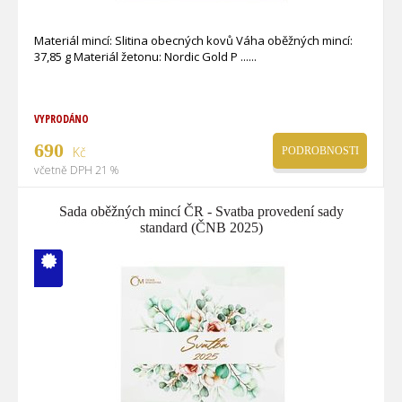
Materiál mincí: Slitina obecných kovů Váha oběžných mincí:
37,85 g Materiál žetonu: Nordic Gold P ...
VYPRODÁNO
690
Kč
PODROBNOSTI
včetně DPH 21 %
Sada oběžných mincí ČR - Svatba provedení sady
standard (ČNB 2025)
V ČM zcela
vyprodáno