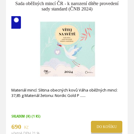
Sada oběžných mincí ČR - k narození dítěte provedení
sady standard (ČNB 2024)
V ČM zcela
vyprodáno
Materiál mincí: Slitina obecných kovů Váha oběžných mincí:
37,85 g Materiál žetonu: Nordic Gold P ...
SKLADEM (H)
(1 KS)
690
Kč
DO KOŠÍKU
včetně DPH 21 %