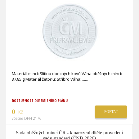
Materiál mincí: Slitina obecných kovů Váha oběžných mincí:
37,85 g Materiál žetonu: Stříbro Váha: ...
DOSTUPNOST DLE EMISNÍHO PLÁNU
0
Kč
POPTAT
včetně DPH 21 %
Sada oběžných mincí ČR - k narození dítěte provedení
sady standard (ČNB 2026)