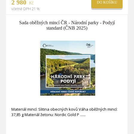
2 980
Kč
DO KOŠÍKU
včetně DPH 21 %
Sada oběžných mincí ČR - Národní parky - Podyjí
standard (ČNB 2025)
Materiál mincí: Slitina obecných kovů Váha oběžných mincí:
37,85 g Materiál žetonu: Nordic Gold P ...