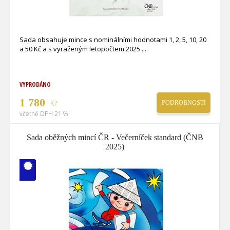
Sada obsahuje mince s nominálními hodnotami 1, 2, 5, 10, 20
a 50 Kč a s vyraženým letopočtem 2025
VYPRODÁNO
1 780
Kč
PODROBNOSTI
včetně DPH 21 %
Sada oběžných mincí ČR - Večerníček standard (ČNB
2025)
V ČM zcela
vyprodáno