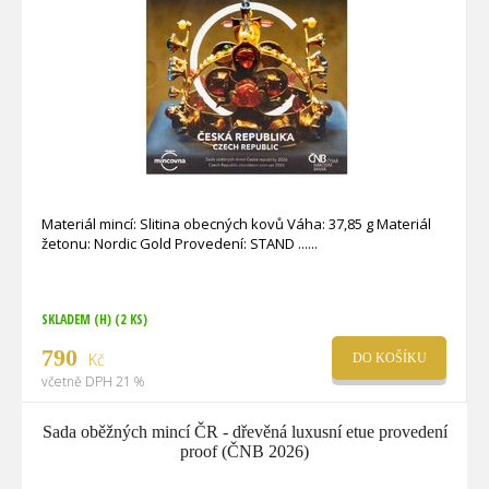
Materiál mincí: Slitina obecných kovů Váha: 37,85 g Materiál
žetonu: Nordic Gold Provedení: STAND ...
SKLADEM (H)
(2 KS)
790
Kč
DO KOŠÍKU
včetně DPH 21 %
Sada oběžných mincí ČR - dřevěná luxusní etue provedení
proof (ČNB 2026)