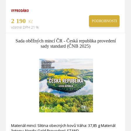
VYPRODÁNO
2 190
Kč
PODROBNOSTI
včetně DPH 21 %
Sada oběžných mincí ČR - Česká republika provedení
sady standard (ČNB 2025)
Materiál mincí: Slitina obecných kovů Váha: 37,85 g Materiál
žetonu: Nordic Gold Provedení: STAND ...