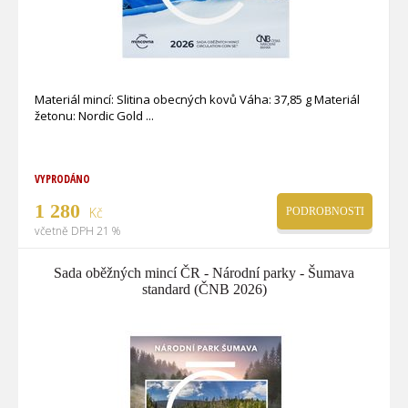
Materiál mincí: Slitina obecných kovů Váha: 37,85 g Materiál
žetonu: Nordic Gold
VYPRODÁNO
1 280
Kč
PODROBNOSTI
včetně DPH 21 %
Sada oběžných mincí ČR - Národní parky - Šumava
standard (ČNB 2026)