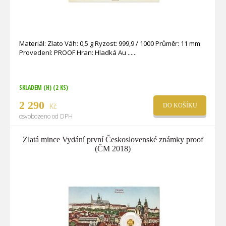
Materiál: Zlato Váh: 0,5 g Ryzost: 999,9 / 1000 Průměr: 11 mm
Provedení: PROOF Hran: Hladká Au ...
SKLADEM (H)
(2 KS)
2 290
Kč
DO KOŠÍKU
osvobozeno od DPH
Zlatá mince Vydání první Československé známky proof
(ČM 2018)