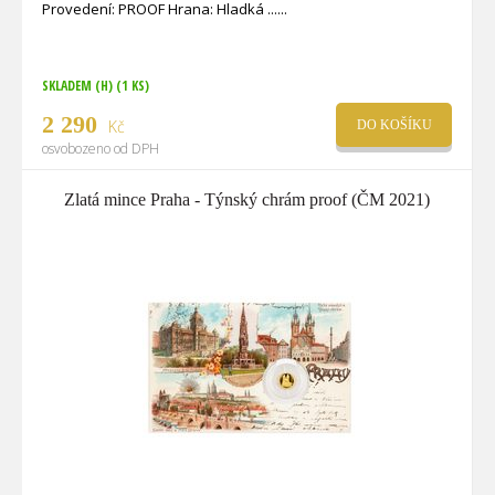
Provedení: PROOF Hrana: Hladká ...
SKLADEM (H)
(1 KS)
2 290
Kč
DO KOŠÍKU
osvobozeno od DPH
Zlatá mince Praha - Týnský chrám proof (ČM 2021)