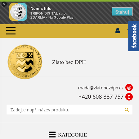
×
Numis Info
Stahuj
TRIPON DIGITAL s.r.o.
ZDARMA - Na Google Play
Zlato bez DPH
@
mada@zlatobezdph.cz
+420 608 887 757
KATEGORIE