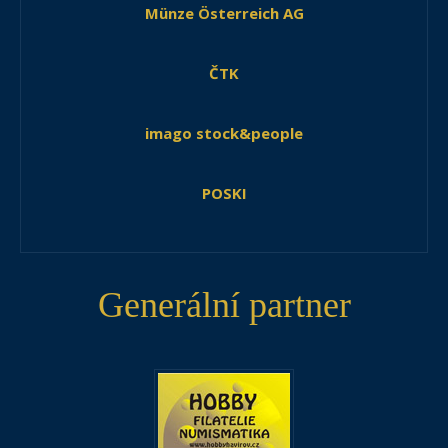
Münze Österreich AG
ČTK
imago stock&people
POSKI
Generální partner