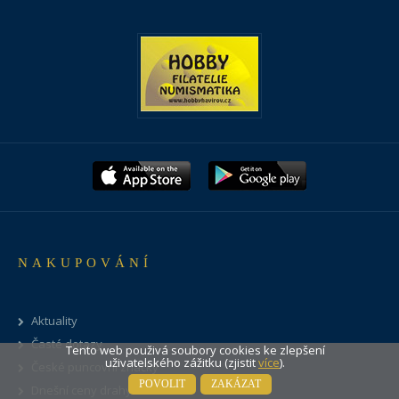
NAKUPOVÁNÍ
Aktuality
Časté dotazy
Tento web použivá soubory cookies ke zlepšení
uživatelského zážitku (zjistit
více
).
České puncovní značky
POVOLIT
ZAKÁZAT
Dnešní ceny drahých kovů