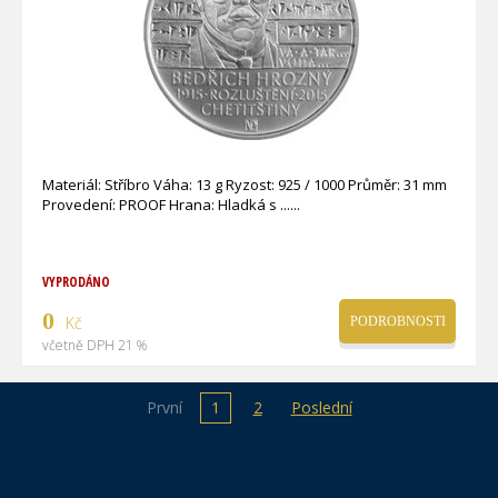
Materiál: Stříbro Váha: 13 g Ryzost: 925 / 1000 Průměr: 31 mm
Provedení: PROOF Hrana: Hladká s ...
VYPRODÁNO
0
Kč
PODROBNOSTI
včetně DPH 21 %
První
1
2
Poslední