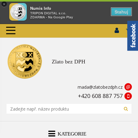
×
Numis Info
Stahuj
TRIPON DIGITAL s.r.o.
ZDARMA - Na Google Play
Zlato bez DPH
@
mada@zlatobezdph.cz
+420 608 887 757
KATEGORIE