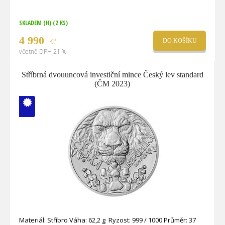
SKLADEM (H)
(2 KS)
4 990
Kč
DO KOŠÍKU
včetně DPH 21 %
Stříbrná dvouuncová investiční mince Český lev standard
(ČM 2023)
V ČM zcela
vyprodáno
Materiál: Stříbro Váha: 62,2 g Ryzost: 999 / 1000 Průměr: 37