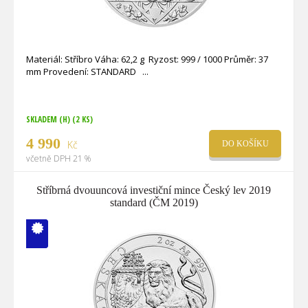
Materiál: Stříbro Váha: 62,2 g Ryzost: 999 / 1000 Průměr: 37
mm Provedení: STANDARD
SKLADEM (H)
(2 KS)
4 990
Kč
DO KOŠÍKU
včetně DPH 21 %
Stříbrná dvouuncová investiční mince Český lev 2019
standard (ČM 2019)
V ČM zcela
vyprodáno