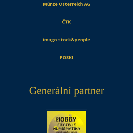
Münze Österreich AG
ČTK
imago stock&people
POSKI
Generální partner