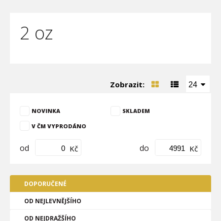
2 oz
Zobrazit:
24
NOVINKA
SKLADEM
V ČM VYPRODÁNO
od
do
Kč
Kč
DOPORUČENÉ
OD NEJLEVNĚJŠÍHO
OD NEJDRAŽŠÍHO