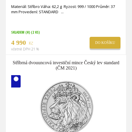
Materiál: Stříbro Váha: 62,2 g Ryzost: 999 / 1000 Průměr: 37
mm Provedení: STANDARD
SKLADEM (H)
(2 KS)
4 990
Kč
DO KOŠÍKU
včetně DPH 21 %
Stříbrná dvouuncová investiční mince Český lev standard
(ČM 2021)
V ČM zcela
vyprodáno