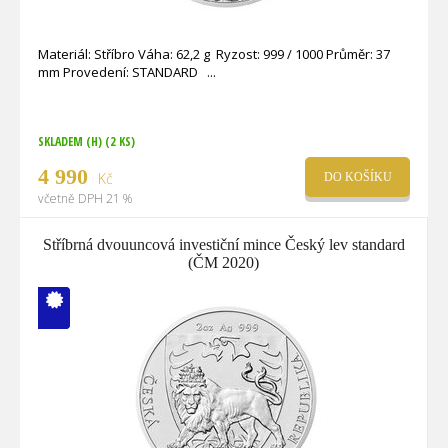
Materiál: Stříbro Váha: 62,2 g Ryzost: 999 / 1000 Průměr: 37
mm Provedení: STANDARD
SKLADEM (H)
(2 KS)
4 990
Kč
DO KOŠÍKU
včetně DPH 21 %
Stříbrná dvouuncová investiční mince Český lev standard
(ČM 2020)
V ČM zcela
vyprodáno