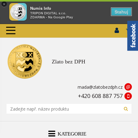
×
Numis Info
Stahuj
TRIPON DIGITAL s.r.o.
ZDARMA - Na Google Play
Zlato bez DPH
@
mada@zlatobezdph.cz
+420 608 887 757
KATEGORIE