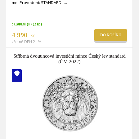
mm Provedení: STANDARD
SKLADEM (H)
(2 KS)
4 990
Kč
DO KOŠÍKU
včetně DPH 21 %
Stříbrná dvouuncová investiční mince Český lev standard
(ČM 2022)
V ČM zcela
vyprodáno