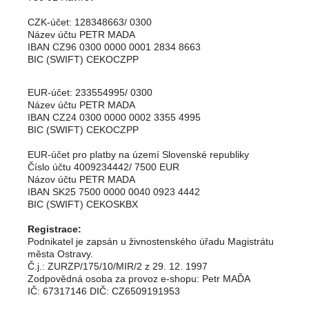
CZK-účet: 128348663/ 0300
Název účtu PETR MADA
IBAN CZ96 0300 0000 0001 2834 8663
BIC (SWIFT) CEKOCZPP
EUR-účet: 233554995/ 0300
Název účtu PETR MADA
IBAN CZ24 0300 0000 0002 3355 4995
BIC (SWIFT) CEKOCZPP
EUR-účet pro platby na území Slovenské republiky
Číslo účtu 4009234442/ 7500 EUR
Názov účtu PETR MADA
IBAN SK25 7500 0000 0040 0923 4442
BIC (SWIFT) CEKOSKBX
Registrace:
Podnikatel je zapsán u živnostenského úřadu Magistrátu
města Ostravy.
Č.j.: ZURZP/175/10/MIR/2 z 29. 12. 1997
Zodpovědná osoba za provoz e-shopu: Petr MAĎA
IČ: 67317146 DIČ: CZ6509191953