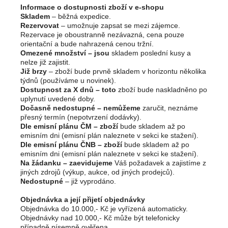
Informace o dostupnosti zboží v e-shopu
Skladem
– běžná expedice.
Rezervovat
– umožnuje zapsat se mezi zájemce.
Rezervace je oboustranně nezávazná, cena pouze
orientační a bude nahrazená cenou tržní.
Omezené množství – jsou
skladem poslední kusy a
nelze již zajistit.
Již brzy
– zboží bude prvně skladem v horizontu několika
týdnů (používáme u novinek).
Dostupnost za X dnů – toto
zboží bude naskladněno po
uplynutí uvedené doby.
Dočasně nedostupné – nemůžeme
zaručit, neznáme
přesný termín (nepotvrzení dodávky).
Dle emisní plánu ČM – zboží
bude skladem až po
emisním dni (emisní plán naleznete v sekci ke stažení).
Dle emisní plánu ČNB – zboží
bude skladem až po
emisním dni (emisní plán naleznete v sekci ke stažení).
Na žádanku – zaevidujeme
Váš požadavek a zajistíme z
jiných zdrojů (výkup, aukce, od jiných prodejců).
Nedostupné
– již vyprodáno.
Objednávka a její přijetí objednávky
Objednávka do 10.000,- Kč je vyřízená automaticky.
Objednávky nad 10.000,- Kč může být telefonicky
případně písemně ověřena.