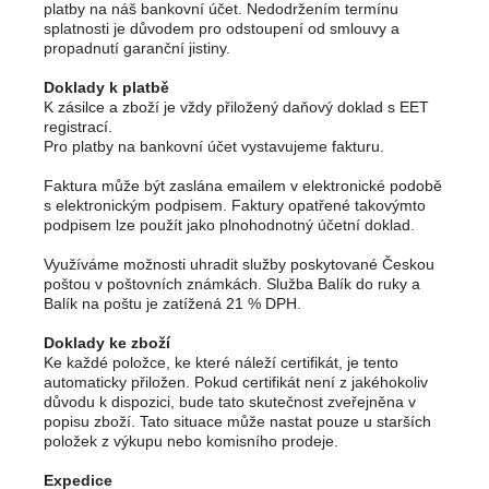
platby na náš bankovní účet. Nedodržením termínu
splatnosti je důvodem pro odstoupení od smlouvy a
propadnutí garanční jistiny.
Doklady k platbě
K zásilce a zboží je vždy přiložený daňový doklad s EET
registrací.
Pro platby na bankovní účet vystavujeme fakturu.
Faktura může být zaslána emailem v elektronické podobě
s elektronickým podpisem. Faktury opatřené takovýmto
podpisem lze použít jako plnohodnotný účetní doklad.
Využíváme možnosti uhradit služby poskytované Českou
poštou v poštovních známkách. Služba Balík do ruky a
Balík na poštu je zatížená 21 % DPH.
Doklady ke zboží
Ke každé položce, ke které náleží certifikát, je tento
automaticky přiložen. Pokud certifikát není z jakéhokoliv
důvodu k dispozici, bude tato skutečnost zveřejněna v
popisu zboží. Tato situace může nastat pouze u starších
položek z výkupu nebo komisního prodeje.
Expedice