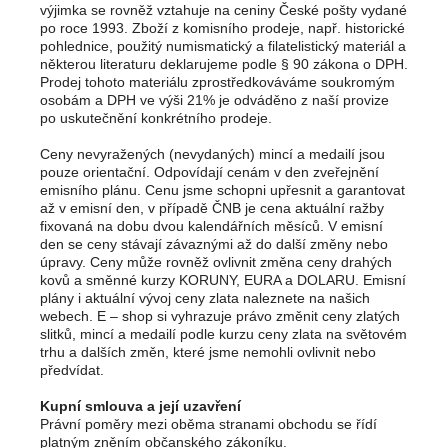
výjimka se rovněž vztahuje na ceniny České pošty vydané
po roce 1993. Zboží z komisního prodeje, např. historické
pohlednice, použitý numismatický a filatelistický materiál a
některou literaturu deklarujeme podle § 90 zákona o DPH.
Prodej tohoto materiálu zprostředkováváme soukromým
osobám a DPH ve výši 21% je odváděno z naší provize
po uskutečnění konkrétního prodeje.
Ceny nevyražených (nevydaných) mincí a medailí jsou
pouze orientační. Odpovídají cenám v den zveřejnění
emisního plánu. Cenu jsme schopni upřesnit a garantovat
až v emisní den, v případě ČNB je cena aktuální ražby
fixovaná na dobu dvou kalendářních měsíců. V emisní
den se ceny stávají závaznými až do další změny nebo
úpravy. Ceny může rovněž ovlivnit změna ceny drahých
kovů a směnné kurzy KORUNY, EURA a DOLARU. Emisní
plány i aktuální vývoj ceny zlata naleznete na našich
webech.
E – shop si vyhrazuje právo změnit ceny zlatých
slitků, mincí a medailí podle kurzu ceny zlata na světovém
trhu a dalších změn, které jsme nemohli ovlivnit nebo
předvídat.
Kupní smlouva a její uzavření
Právní poměry mezi oběma stranami obchodu se řídí
platným zněním občanského zákoníku.