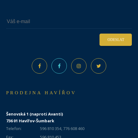
ODESLAT
PRODEJNA HAVÍŘOV
Šenovská 1 (naproti Avanti)
736 01 Havířov-Šumbark
Telefon:
596 810 354, 776 608 460
Fax:
596 810 453