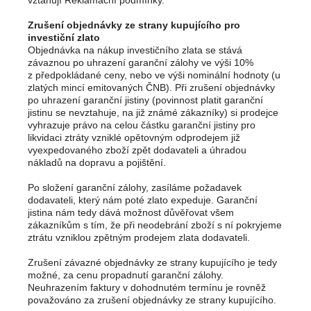
vztahují Reklamační podmínky.
Zrušení objednávky ze strany kupujícího pro
investiční zlato
Objednávka na nákup investičního zlata se stává
závaznou po uhrazení garanční zálohy ve výši 10%
z předpokládané ceny, nebo ve výši nominální hodnoty (u
zlatých mincí emitovaných ČNB). Při zrušení objednávky
po uhrazení garanční jistiny (povinnost platit garanční
jistinu se nevztahuje, na již známé zákazníky) si prodejce
vyhrazuje právo na celou částku garanční jistiny pro
likvidaci ztráty vzniklé opětovným odprodejem již
vyexpedovaného zboží zpět dodavateli a úhradou
nákladů na dopravu a pojištění.
Po složení garanční zálohy, zasíláme požadavek
dodavateli, který nám poté zlato expeduje. Garanční
jistina nám tedy dává možnost důvěřovat všem
zákazníkům s tím, že při neodebrání zboží s ní pokryjeme
ztrátu vzniklou zpětným prodejem zlata dodavateli.
Zrušení závazné objednávky ze strany kupujícího je tedy
možné, za cenu propadnutí garanční zálohy.
Neuhrazením faktury v dohodnutém termínu je rovněž
považováno za zrušení objednávky ze strany kupujícího.