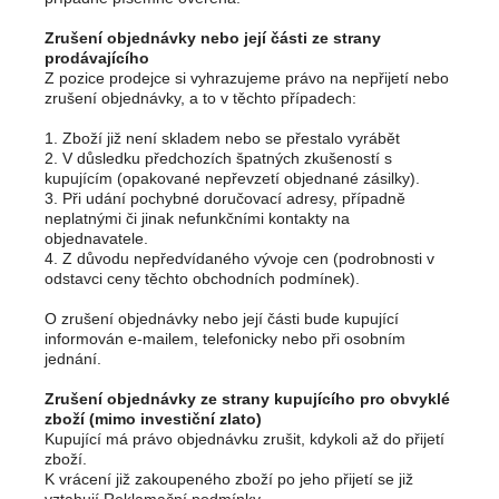
Zrušení objednávky nebo její části ze strany
prodávajícího
Z pozice prodejce si vyhrazujeme právo na nepřijetí nebo
zrušení objednávky, a to v těchto případech:
1. Zboží již není skladem nebo se přestalo vyrábět
2. V důsledku předchozích špatných zkušeností s
kupujícím (opakované nepřevzetí objednané zásilky).
3. Při udání pochybné doručovací adresy, případně
neplatnými či jinak nefunkčními kontakty na
objednavatele.
4. Z důvodu nepředvídaného vývoje cen (podrobnosti v
odstavci ceny těchto obchodních podmínek).
O zrušení objednávky nebo její části bude kupující
informován e-mailem, telefonicky nebo při osobním
jednání.
Zrušení objednávky ze strany kupujícího pro obvyklé
zboží (mimo investiční zlato)
Kupující má právo objednávku zrušit, kdykoli až do přijetí
zboží.
K vrácení již zakoupeného zboží po jeho přijetí se již