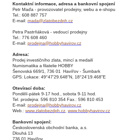
Kontaktní informace, adresa a bankovní spojení
Petr Maďa - provozovatel prodejny, webu a e-shopu
Tel.: 608 887 757
E-mail:
mada@zlatobezdph.cz
Petra Pastrňáková - vedoucí prodejny
Tel.: 776 608 460
E-mail:
prodejna@hobbyhavirov.cz
Adresa:
Prodej investičního zlata, mincí a medailí
Numismatika a filatelie HOBBY
Šenovská 669/1, 736 01 Havířov - Šumbark
GPS: Lokace: 49°47'29.648"N, 18°24'19.468"E
Otevírací doba:
Pondělí-pátek 9-17 hod., sobota 9-11 hod.
Tel. prodejna: 596 810 354 Fax.: 596 810 453
E-mail:
prodejna@hobbyhavirov.cz
Web.:
www.zlatobezdph.cz
,
www.hobbyhavirov.cz
Bankovní spojení:
Československá obchodní banka, a.s.
Dlouhá 13
736 01 Havířov