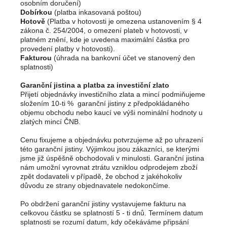
osobním doručení)
Dobírkou
(platba inkasovaná poštou)
Hotově
(Platba v hotovosti je omezena ustanovením § 4
zákona č. 254/2004, o omezení plateb v hotovosti, v
platném znění, kde je uvedena maximální částka pro
provedení platby v hotovosti).
Fakturou
(úhrada na bankovní účet ve stanovený den
splatnosti)
Garanční jistina a platba za investiční zlato
Přijetí objednávky investičního zlata a mincí podmiňujeme
složením 10-ti % garanční jistiny z předpokládaného
objemu obchodu nebo kaucí ve výši nominální hodnoty u
zlatých mincí ČNB.
Cenu fixujeme a objednávku potvrzujeme až po uhrazení
této garanční jistiny. Výjimkou jsou zákazníci, se kterými
jsme již úspěšně obchodovali v minulosti. Garanční jistina
nám umožní vyrovnat ztrátu vzniklou odprodejem zboží
zpět dodavateli v případě, že obchod z jakéhokoliv
důvodu ze strany objednavatele nedokončíme.
Po obdržení garanční jistiny vystavujeme fakturu na
celkovou částku se splatností 5 - ti dnů. Termínem datum
splatnosti se rozumí datum, kdy očekáváme připsání