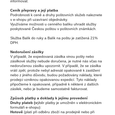
informovat.
Ceník přepravy a její platba
Podrobnosti k ceně a druhy poštovních služeb naleznete
v e-shopu při uzavíraní objednávky.
Využíváme možnosti u cenného balíku uhradit služby
poskytované Českou poštou v poštovních známkách.
Služba Balík do ruky a Balík na poštu je zatížená 21%
DPH.
Nedoručení zásilky
V případě, že expedovaná zásilka vinou pošty nebo
zásilkové služby nebude doručena, je nutné nás včas na
nedoručenou zásilku upozornit. V případě, že se zásilka
vrátí zpět, protože nebyl adresát opakovaně k zastižení
nebo z jiného důvodu, budou požadovány náklady, které
prodejci vzniknou opakovanou expedicí. Tyto náklady
připočteme k opakované, případně k některé z dalších
zásilek, nebo je budeme samostatně fakturovat.
Způsob platby a doklady k jejímu provedení
Druhy plateb (v
ýběr platby je umožněn v elektronickém
formuláři e-shopu):
Hotově
(platí při odběru zboží na prodejně nebo při