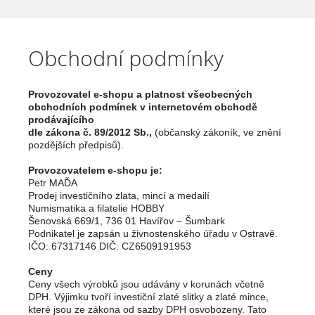
Obchodní podmínky
Provozovatel e-shopu a platnost všeobecných
obchodních podmínek v internetovém obchodě
prodávajícího
dle zákona č. 89/2012 Sb.,
(občanský zákoník, ve znění
pozdějších předpisů).
Provozovatelem e-shopu je:
Petr MAĎA
Prodej investičního zlata, mincí a medailí
Numismatika a filatelie HOBBY
Šenovská 669/1, 736 01 Havířov – Šumbark
Podnikatel je zapsán u živnostenského úřadu v Ostravě.
IČO: 67317146 DIČ: CZ6509191953
Ceny
Ceny všech výrobků jsou udávány v korunách včetně
DPH. Výjimku tvoří investiční zlaté slitky a zlaté mince,
které jsou ze zákona od sazby DPH osvobozeny. Tato