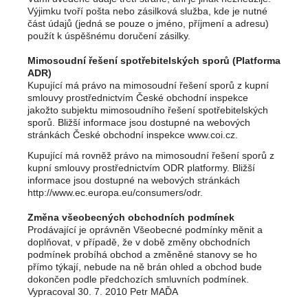
Výjimku tvoří pošta nebo zásilková služba, kde je nutné
část údajů (jedná se pouze o jméno, příjmení a adresu)
použít k úspěšnému doručení zásilky.
Mimosoudní řešení spotřebitelských sporů (Platforma
ADR)
Kupující má právo na mimosoudní řešení sporů z kupní
smlouvy prostřednictvím České obchodní inspekce
jakožto subjektu mimosoudního řešení spotřebitelských
sporů. Bližší informace jsou dostupné na webových
stránkách České obchodní inspekce www.coi.cz.
Kupující má rovněž právo na mimosoudní řešení sporů z
kupní smlouvy prostřednictvím ODR platformy. Bližší
informace jsou dostupné na webových stránkách
http://www.ec.europa.eu/consumers/odr.
Změna všeobecných obchodních podmínek
Prodávající je oprávněn Všeobecné podmínky měnit a
doplňovat, v případě, že v době změny obchodních
podmínek probíhá obchod a změněné stanovy se ho
přímo týkají, nebude na ně brán ohled a obchod bude
dokončen podle předchozích smluvních podmínek.
Vypracoval 30. 7. 2010 Petr MAĎA