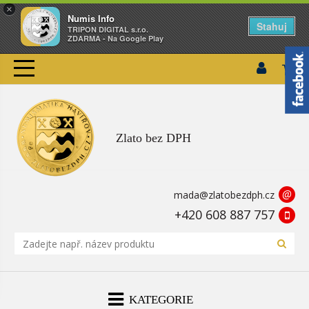
×
Numis Info
Stahuj
TRIPON DIGITAL s.r.o.
ZDARMA - Na Google Play
Zlato bez DPH
@
mada@zlatobezdph.cz
+420 608 887 757
KATEGORIE