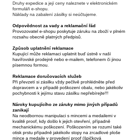
Druhy expedice a její ceny naleznete v elektronickém
formuláři e-shopu.
Náklady na zabalení zásilky si neúčtujeme.
Odpovědnost za vady a reklamační řád
Provozovatel e-shopu poskytuje záruku na zboží v plném
rozsahu obecně platných předpisů.
Způsob uplatnění reklamace
Kupující může reklamaci uplatnit buď ústně v naší
havířovské prodejně nebo e-mailem, telefonem či jinou
písemnou formou.
Reklamace doručovacích služeb
Při převzetí si zásilku vždy pečlivě prohlédněte před
dopravcem a v případě poškození obalu, nebo jakékoliv
pochybnosti k jejímu stavu zásilku nepřebírejte!!!
Nároky kupujícího ze záruky mimo jiných případů
zanikají
Na neodbornou manipulaci s mincemi a medailemi v
kvalitě proof, kdy došlo k jejich otevření, případně
mechanickému poškození. Poškozením se rozumí také
otisk prstu případně jakékoliv stopy na zrcadlové ploše
mince a medaile v provedení proof (špičková