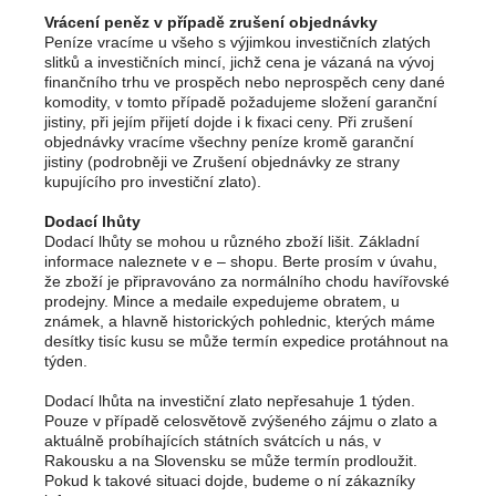
Vrácení peněz v případě zrušení objednávky
Peníze vracíme u všeho s výjimkou investičních zlatých
slitků a investičních mincí, jichž cena je vázaná na vývoj
finančního trhu ve prospěch nebo neprospěch ceny dané
komodity, v tomto případě požadujeme složení garanční
jistiny, při jejím přijetí dojde i k fixaci ceny. Při zrušení
objednávky vracíme všechny peníze kromě garanční
jistiny (podrobněji ve Zrušení objednávky ze strany
kupujícího pro investiční zlato).
Dodací lhůty
Dodací lhůty se mohou u různého zboží lišit. Základní
informace naleznete v e – shopu. Berte prosím v úvahu,
že zboží je připravováno za normálního chodu havířovské
prodejny. Mince a medaile expedujeme obratem, u
známek, a hlavně historických pohlednic, kterých máme
desítky tisíc kusu se může termín expedice protáhnout na
týden.
Dodací lhůta na investiční zlato nepřesahuje 1 týden.
Pouze v případě celosvětově zvýšeného zájmu o zlato a
aktuálně probíhajících státních svátcích u nás, v
Rakousku a na Slovensku se může termín prodloužit.
Pokud k takové situaci dojde, budeme o ní zákazníky