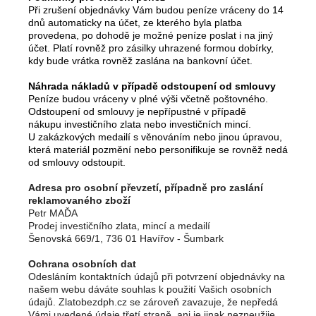
Při zrušení objednávky Vám budou peníze vráceny do 14
dnů automaticky na účet, ze kterého byla platba
provedena, po dohodě je možné peníze poslat i na jiný
účet. Platí rovněž pro zásilky uhrazené formou dobírky,
kdy bude vrátka rovněž zaslána na bankovní účet.
Náhrada nákladů v případě odstoupení od smlouvy
Peníze budou vráceny v plné výši včetně poštovného.
Odstoupení od smlouvy je nepřípustné v případě
nákupu investičního zlata nebo investičních mincí.
U zakázkových medailí s věnováním nebo jinou úpravou,
která materiál pozmění nebo personifikuje se rovněž nedá
od smlouvy odstoupit.
Adresa pro osobní převzetí, případně pro zaslání
reklamovaného zboží
Petr MAĎA
Prodej investičního zlata, mincí a medailí
Šenovská 669/1, 736 01 Havířov - Šumbark
Ochrana osobních dat
Odesláním kontaktních údajů při potvrzení objednávky na
našem webu dáváte souhlas k použití Vašich osobních
údajů. Zlatobezdph.cz se zároveň zavazuje, že nepředá
Vámi uvedené údaje třetí straně, ani je jinak nezneužije.