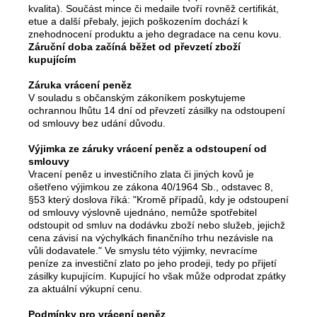
kvalita). Součást mince či medaile tvoří rovněž certifikát,
etue a další přebaly, jejich poškozením dochází k
znehodnocení produktu a jeho degradace na cenu kovu.
Záruční doba začíná běžet od převzetí zboží
kupujícím
Záruka vrácení peněz
V souladu s občanským zákoníkem poskytujeme
ochrannou lhůtu 14 dní od převzetí zásilky na odstoupení
od smlouvy bez udání důvodu.
Výjimka ze záruky vrácení peněz a odstoupení od
smlouvy
Vracení peněz u investičního zlata či jiných kovů je
ošetřeno výjimkou ze zákona 40/1964 Sb., odstavec 8,
§53 který doslova říká: "Kromě případů, kdy je odstoupení
od smlouvy výslovně ujednáno, nemůže spotřebitel
odstoupit od smluv na dodávku zboží nebo služeb, jejichž
cena závisí na výchylkách finančního trhu nezávisle na
vůli dodavatele." Ve smyslu této výjimky, nevracíme
peníze za investiční zlato po jeho prodeji, tedy po přijetí
zásilky kupujícím. Kupující ho však může odprodat zpátky
za aktuální výkupní cenu.
Podmínky pro vrácení peněz