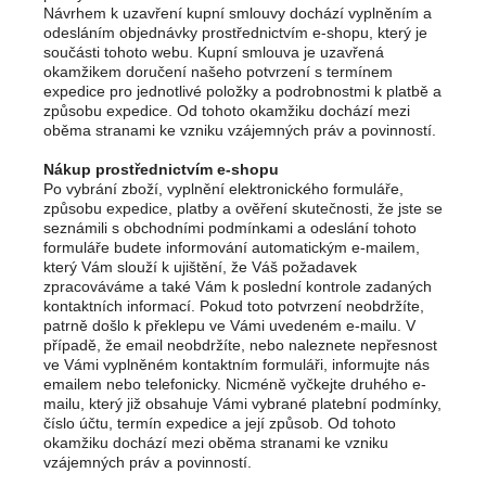
Návrhem k uzavření kupní smlouvy dochází vyplněním a
odesláním objednávky prostřednictvím e-shopu, který je
součásti tohoto webu. Kupní smlouva je uzavřená
okamžikem doručení našeho potvrzení s termínem
expedice pro jednotlivé položky a podrobnostmi k platbě a
způsobu expedice. Od tohoto okamžiku dochází mezi
oběma stranami ke vzniku vzájemných práv a povinností.
Nákup prostřednictvím e-shopu
Po vybrání zboží, vyplnění elektronického formuláře,
způsobu expedice, platby a ověření skutečnosti, že jste se
seznámili s obchodními podmínkami a odeslání tohoto
formuláře budete informování automatickým e-mailem,
který Vám slouží k ujištění, že Váš požadavek
zpracováváme a také Vám k poslední kontrole zadaných
kontaktních informací. Pokud toto potvrzení neobdržíte,
patrně došlo k překlepu ve Vámi uvedeném e-mailu. V
případě, že email neobdržíte, nebo naleznete nepřesnost
ve Vámi vyplněném kontaktním formuláři, informujte nás
emailem nebo telefonicky. Nicméně vyčkejte druhého e-
mailu, který již obsahuje Vámi vybrané platební podmínky,
číslo účtu, termín expedice a její způsob. Od tohoto
okamžiku dochází mezi oběma stranami ke vzniku
vzájemných práv a povinností.