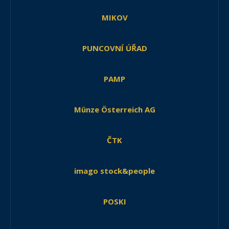
MIKOV
PUNCOVNÍ ÚŘAD
PAMP
Münze Österreich AG
ČTK
imago stock&people
POSKI