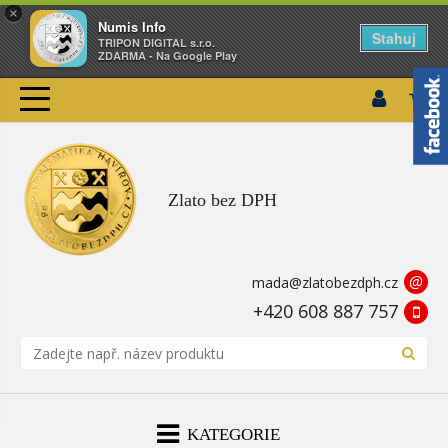
×
Numis Info
Stahuj
TRIPON DIGITAL s.r.o.
ZDARMA - Na Google Play
Zlato bez DPH
@
mada@zlatobezdph.cz
+420 608 887 757
KATEGORIE