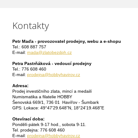
Kontakty
Petr Maďa - provozovatel prodejny, webu a e-shopu
Tel.: 608 887 757
E-mail:
mada@zlatobezdph.cz
Petra Pastrňáková - vedoucí prodejny
Tel.: 776 608 460
E-mail:
prodejna@hobbyhavirov.cz
Adresa:
Prodej investičního zlata, mincí a medailí
Numismatika a filatelie HOBBY
Šenovská 669/1, 736 01 Havířov - Šumbark
GPS: Lokace: 49°47'29.648"N, 18°24'19.468"E
Otevírací doba:
Pondělí-pátek 9-17 hod., sobota 9-11.
Tel. prodejna: 776 608 460
E-mail:
prodejna@hobbyhavirov.cz