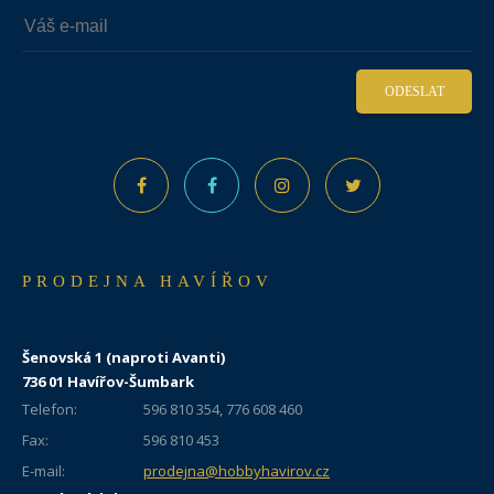
ODESLAT
PRODEJNA HAVÍŘOV
Šenovská 1 (naproti Avanti)
736 01 Havířov-Šumbark
Telefon:
596 810 354, 776 608 460
Fax:
596 810 453
E-mail:
prodejna@hobbyhavirov.cz