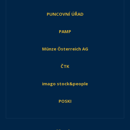
PUNCOVNÍ ÚŘAD
PAMP
Münze Österreich AG
ČTK
imago stock&people
POSKI