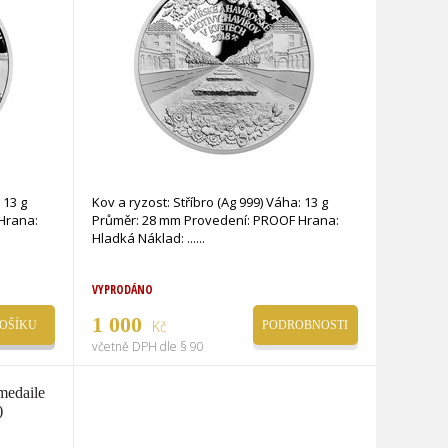
 13 g
Kov a ryzost: Stříbro (Ag 999) Váha: 13 g
Hrana:
Průměr: 28 mm Provedení: PROOF Hrana:
Hladká Náklad: ...
VYPRODÁNO
1 000
Kč
OŠÍKU
PODROBNOSTI
včetně DPH dle § 90
 medaile
)