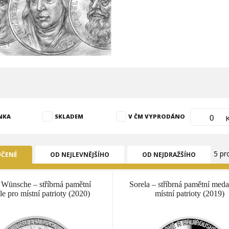
NKA
SKLADEM
V ČM VYPRODÁNO
5 pr
ČENÉ
OD NEJLEVNĚJŠÍHO
OD NEJDRAŽŠÍHO
 Wünsche – stříbrná pamětní
Sorela – stříbrná pamětní meda
le pro místní patrioty (2020)
místní patrioty (2019)