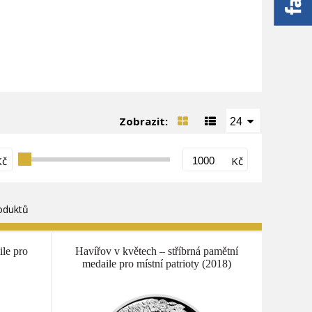
Zobrazit:
24
Kč
Kč
oduktů
ile pro
Havířov v květech – stříbrná pamětní
medaile pro místní patrioty (2018)