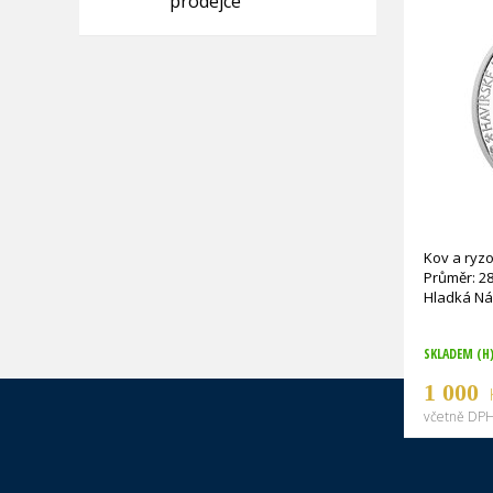
prodejce
Kov a ryzo
Průměr: 2
SKLADEM (H
1 000
včetně DPH