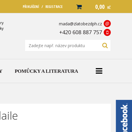
0,00
/
PŘIHLÁŠENÍ
REGISTRACE
KČ
ry
@
mada@zlatobezdph.cz
ky
+420 608 887 757
Y
POMŮCKY A LITERATURA
aile