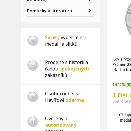
Pomůcky a literatura
Široký
výběr mincí,
1
medailí a slitků
Kov a ryzo
Prodejce s historií a
2
Průměr: 2
řadou
spokojených
zákazníků
SKLADEM (H
Osobní odběr v
1 000
3
Havířově
zdarma
včetně DPH
Chlape
Ověřený a
4
medai
autorizovaný