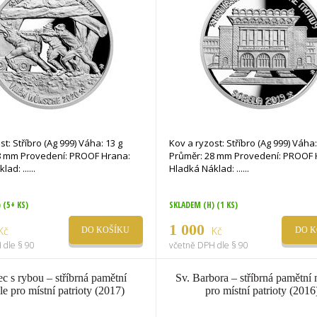
st: Stříbro (Ag 999) Váha: 13 g
Kov a ryzost: Stříbro (Ag 999) Váha:
8 mm Provedení: PROOF Hrana:
Průměr: 28 mm Provedení: PROOF 
Hladká Náklad: ...
Hladká Náklad: ...
)
(5+ KS)
SKLADEM (H)
(1 KS)
1 000
Kč
Kč
DO KOŠÍKU
DO K
 dle § 90
včetně DPH dle § 90
c s rybou – stříbrná pamětní
Sv. Barbora – stříbrná pamětní
le pro místní patrioty (2017)
pro místní patrioty (2016