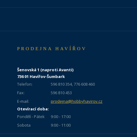
PRODEJNA HAVÍŘOV
Šenovská 1 (naproti Avanti)
736 01 Havířov-Šumbark
Telefon:
596 810 354, 776 608 460
Fax:
596 810 453
E-mail:
prodejna@hobbyhavirov.cz
Otevírací doba:
Pondělí - Pátek
9:00 - 17:00
Sobota
9:00 - 11:00