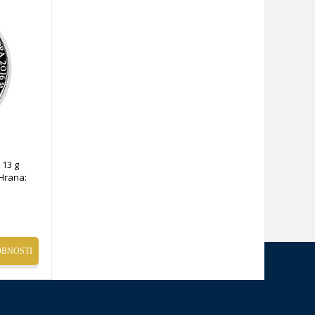
 13 g
Hrana:
BNOSTI