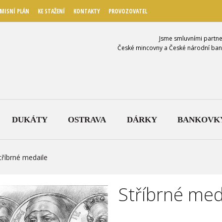
MISNÍ PLÁN
KE STAŽENÍ
KONTAKTY
PROVOZOVATEL
Jsme smluvními partne
České mincovny a České národní ban
DUKÁTY
OSTRAVA
DÁRKY
BANKOVK
tříbrné medaile
Stříbrné med