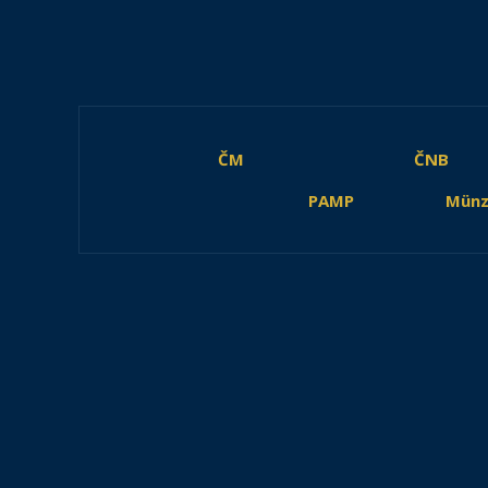
ČM
ČNB
PAMP
Münz