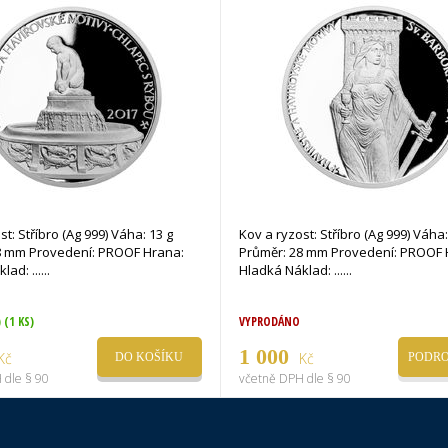
st: Stříbro (Ag 999) Váha: 13 g
Kov a ryzost: Stříbro (Ag 999) Váha:
8 mm Provedení: PROOF Hrana:
Průměr: 28 mm Provedení: PROOF 
Hladká Náklad: ...
Hladká Náklad: ...
)
(1 KS)
VYPRODÁNO
1 000
Kč
Kč
DO KOŠÍKU
PODRO
 dle § 90
včetně DPH dle § 90