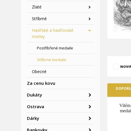
Zlaté
Stříbrné
Havířské a havířovské
motivy
Postříbřené medaile
Stříbrné medaile
NOVI
Obecné
Za cenu kovu
DOPORU
Dukáty
Vilém
Ostrava
medai
Dárky
Bankovky