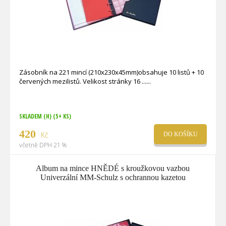
Zásobník na 221 mincí (210x230x45mm)obsahuje 10 listů + 10
červených mezilistů. Velikost stránky 16 ...
SKLADEM (H)
(5+ KS)
420
Kč
DO KOŠÍKU
včetně DPH 21 %
Album na mince HNĚDÉ s kroužkovou vazbou
Univerzální MM-Schulz s ochrannou kazetou