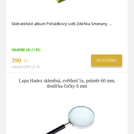
Sběratelské album Pohádkový svět Zdeňka Smetany
SKLADEM (H)
(1 KS)
390
Kč
DO KOŠÍKU
včetně DPH 21 %
Lupa Hadex skleněná, zvětšení 5x, průměr 60 mm,
tloušťka čočky 6 mm