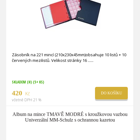
Zásobník na 221 mincí (210x230x45mm)obsahuje 10 listů + 10
červených mezilistů. Velikost stránky 16 ...
SKLADEM (H)
(5+ KS)
420
Kč
DO KOŠÍKU
včetně DPH 21 %
Album na mince TMAVĚ MODRÉ s kroužkovou vazbou
Univerzální MM-Schulz s ochrannou kazetou