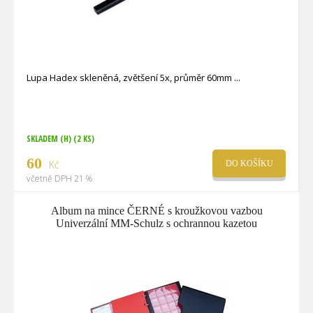
Lupa Hadex skleněná, zvětšení 5x, průměr 60mm
SKLADEM (H)
(2 KS)
60
Kč
DO KOŠÍKU
včetně DPH 21 %
Album na mince ČERNÉ s kroužkovou vazbou
Univerzální MM-Schulz s ochrannou kazetou