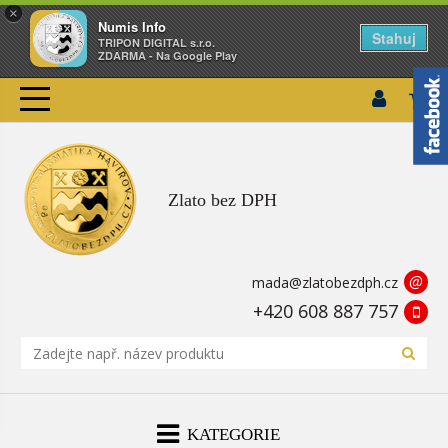
×
Numis Info
Stahuj
TRIPON DIGITAL s.r.o.
ZDARMA - Na Google Play
Zlato bez DPH
@
mada@zlatobezdph.cz
+420 608 887 757
KATEGORIE