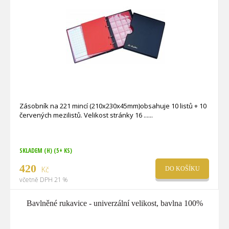
Zásobník na 221 mincí (210x230x45mm)obsahuje 10 listů + 10
červených mezilistů. Velikost stránky 16 ...
SKLADEM (H)
(5+ KS)
420
Kč
DO KOŠÍKU
včetně DPH 21 %
Bavlněné rukavice - univerzální velikost, bavlna 100%