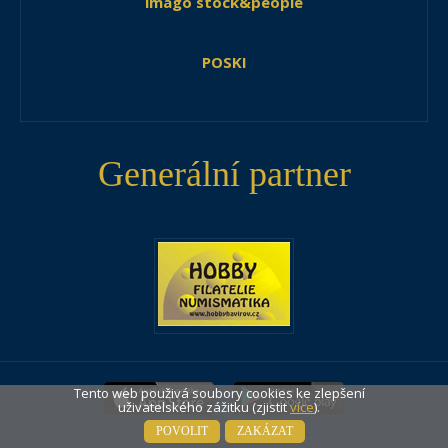
imago stock&people
POSKI
Generální partner
Tento web použivá soubory cookies ke zlepšení
uživatelského zážitku (zjistit
více
).
POVOLIT
ZAKÁZAT