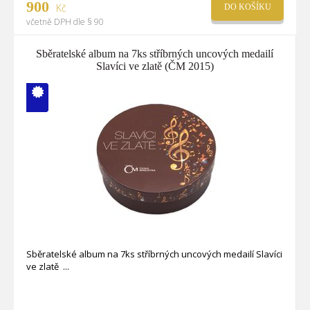
900
Kč
DO KOŠÍKU
včetně DPH dle § 90
Sběratelské album na 7ks stříbrných uncových medailí
Slavíci ve zlatě (ČM 2015)
V ČM zcela
vyprodáno
Sběratelské album na 7ks stříbrných uncových medailí Slavíci
ve zlatě