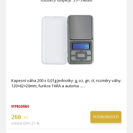
Kapesní váha 200 x 0,01g Jednotky: g, oz, gn, ct, rozměry váhy:
120×62×20mm, funkce TARA a automa ...
VYPRODÁNO
260
Kč
PODROBNOSTI
včetně DPH 21 %