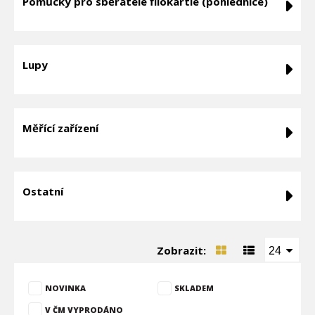
Pomůcky pro sběratele filokartie (pohlednice)
Lupy
Měřící zařízení
Ostatní
Zobrazit:
24
NOVINKA
SKLADEM
V ČM VYPRODÁNO