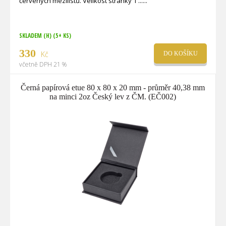
červených mezilistů. Velikost stránky 1 ...
SKLADEM (H)
(5+ KS)
330
Kč
DO KOŠÍKU
včetně DPH 21 %
Černá papírová etue 80 x 80 x 20 mm - průměr 40,38 mm
na minci 2oz Český lev z ČM. (EČ002)