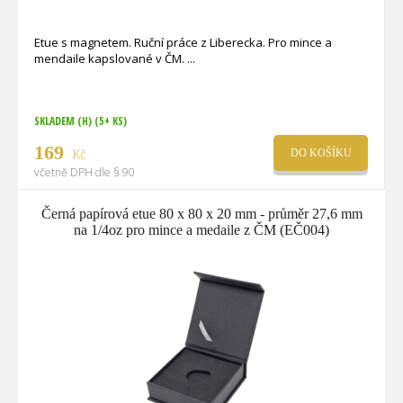
Etue s magnetem. Ruční práce z Liberecka. Pro mince a
mendaile kapslované v ČM.
SKLADEM (H)
(5+ KS)
169
Kč
DO KOŠÍKU
včetně DPH dle § 90
Černá papírová etue 80 x 80 x 20 mm - průměr 27,6 mm
na 1/4oz pro mince a medaile z ČM (EČ004)