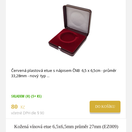
Červená plastová etue s nápisem ČNB 6,5 x 6,5cm - průměr
33,28mm - nový typ
SKLADEM (H)
(5+ KS)
80
Kč
DO KOŠÍKU
včetně DPH dle § 90
Kožená vínová etue 6,5x6,5mm průměr 27mm (EZ009)