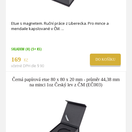
Etue s magnetem. Ruční práce z Liberecka. Pro mince a
mendaile kapslované v ČM.
SKLADEM (H)
(5+ KS)
169
Kč
DO KOŠÍKU
včetně DPH dle § 90
Černá papírová etue 80 x 80 x 20 mm - průměr 44,38 mm
na minci 1oz Český lev z ČM (EČ003)