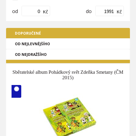
od
do
Kč
Kč
DOPORUČENÉ
OD NEJLEVNĚJŠÍHO
OD NEJDRAŽŠÍHO
Sběratelské album Pohádkový svět Zdeňka Smetany (ČM
2015)
V ČM zcela
vyprodáno