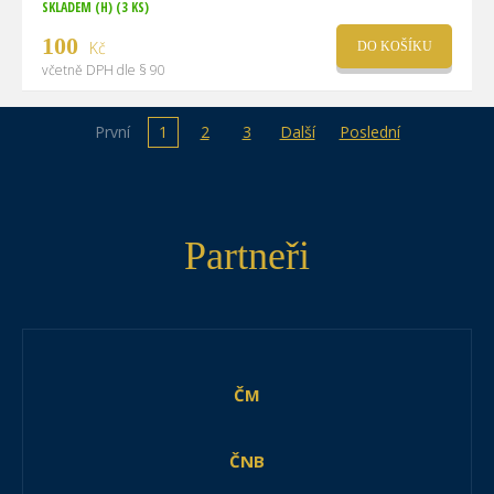
SKLADEM (H)
(3 KS)
100
Kč
DO KOŠÍKU
včetně DPH dle § 90
První
1
2
3
Další
Poslední
Partneři
ČM
ČNB