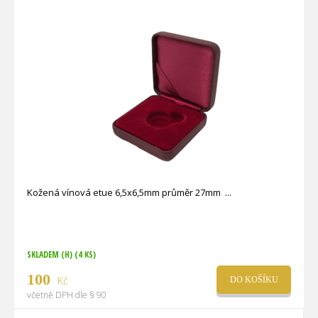
Kožená vínová etue 6,5x6,5mm průměr 27mm
SKLADEM (H)
(4 KS)
100
Kč
DO KOŠÍKU
včetně DPH dle § 90