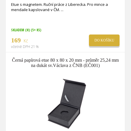
Etue s magnetem. Ruční práce z Liberecka. Pro mince a
mendaile kapslované v ČM.
SKLADEM (H)
(5+ KS)
169
Kč
DO KOŠÍKU
včetně DPH 21 %
Černá papírová etue 80 x 80 x 20 mm - průměr 25,24 mm
na dukát sv.Václava z ČNB (EČ001)