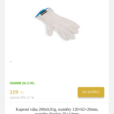
SKLADEM (H)
(2 KS)
219
Kč
DO KOŠÍKU
včetně DPH 21 %
Kapesní váha 200x0,01g, rozměry 120×62×20mm,
rozměry displeje 35×14mm