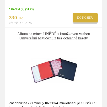
SKLADEM (H)
(5+ KS)
330
Kč
DO KOŠÍKU
včetně DPH 21 %
Album na mince HNĚDÉ s kroužkovou vazbou
Univerzální MM-Schulz bez ochranné kazety
Zásobník na 221 mincí (210x230x45mm) obsahuje 10 listů + 10