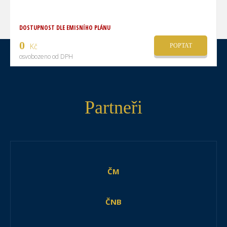
DOSTUPNOST DLE EMISNÍHO PLÁNU
0
Kč
POPTAT
osvobozeno od DPH
Partneři
ČM
ČNB