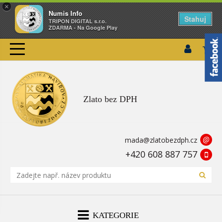
×
Numis Info
Stahuj
TRIPON DIGITAL s.r.o.
ZDARMA - Na Google Play
Zlato bez DPH
@
mada@zlatobezdph.cz
+420 608 887 757
KATEGORIE