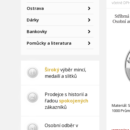
včetně DPH
Ostrava
Stříbrn
Dárky
Osobní a
Bankovky
Pomůcky a literatura
Široký
výběr mincí,
1
medailí a slitků
Prodejce s historií a
2
řadou
spokojených
Materiál: 
zákazníků
1000 Prům
Osobní odběr v
3