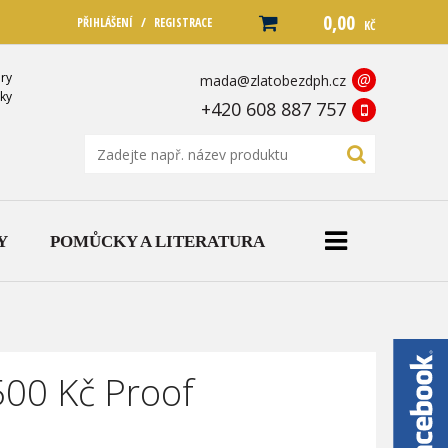
0,00
/
PŘIHLÁŠENÍ
REGISTRACE
KČ
ry
@
mada@zlatobezdph.cz
ky
+420 608 887 757
Y
POMŮCKY A LITERATURA
500 Kč Proof