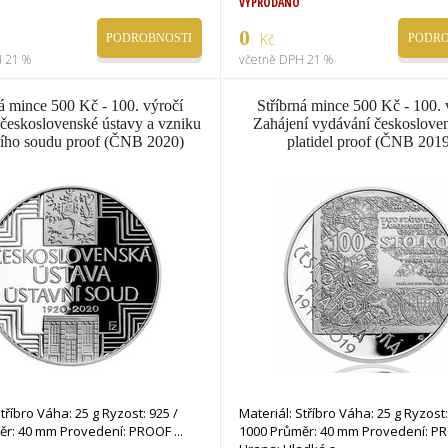
VYPRODÁNO
0
Kč
PODROBNOSTI
PODRO
 21 %
včetně DPH 21 %
ná mince 500 Kč - 100. výročí
Stříbrná mince 500 Kč - 100. 
 československé ústavy a vzniku
Zahájení vydávání českoslove
ího soudu proof (ČNB 2020)
platidel proof (ČNB 201
Stříbro Váha: 25 g Ryzost: 925 /
Materiál: Stříbro Váha: 25 g Ryzost:
ěr: 40 mm Provedení: PROOF
1000 Průměr: 40 mm Provedení: P