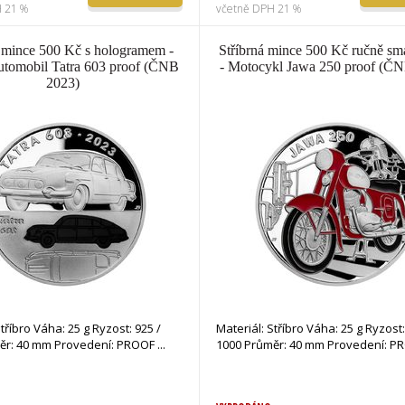
 21 %
včetně DPH 21 %
á mince 500 Kč s hologramem -
Stříbrná mince 500 Kč ručně sm
utomobil Tatra 603 proof (ČNB
- Motocykl Jawa 250 proof (Č
2023)
Stříbro Váha: 25 g Ryzost: 925 /
Materiál: Stříbro Váha: 25 g Ryzost:
ěr: 40 mm Provedení: PROOF
1000 Průměr: 40 mm Provedení: 