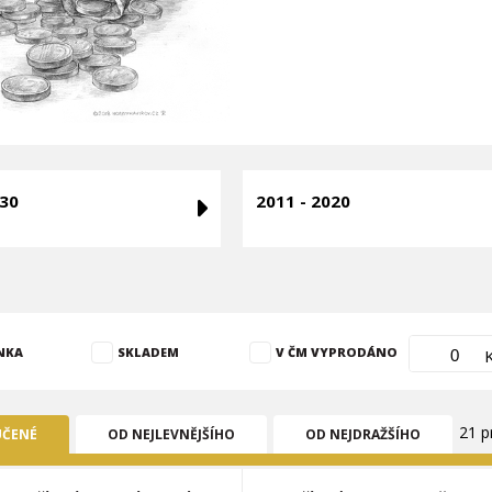
030
2011 - 2020
NKA
SKLADEM
V ČM VYPRODÁNO
21 p
ČENÉ
OD NEJLEVNĚJŠÍHO
OD NEJDRAŽŠÍHO