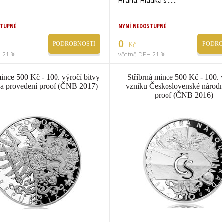
Hrana: Hladká s ...
STUPNÉ
NYNÍ NEDOSTUPNÉ
0
Kč
PODROBNOSTI
PODRO
 21 %
včetně DPH 21 %
mince 500 Kč - 100. výročí bitvy
Stříbrná mince 500 Kč - 100. 
a provedení proof (ČNB 2017)
vzniku Československé národn
proof (ČNB 2016)