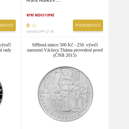
Hrana: Hladká A ...
NYNÍ NEDOSTUPNÉ
0
Kč
BNOSTI
PODROBNOSTI
včetně DPH 21 %
výročí
Stříbrná mince 500 Kč - 250. výročí
í rady
narození Václava Tháma provedení proof
(ČNB 2015)