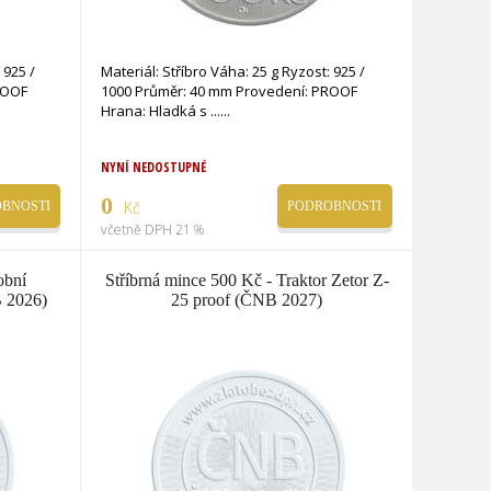
 925 /
Materiál: Stříbro Váha: 25 g Ryzost: 925 /
ROOF
1000 Průměr: 40 mm Provedení: PROOF
Hrana: Hladká s ...
NYNÍ NEDOSTUPNÉ
0
Kč
BNOSTI
PODROBNOSTI
včetně DPH 21 %
obní
Stříbrná mince 500 Kč - Traktor Zetor Z-
B 2026)
25 proof (ČNB 2027)