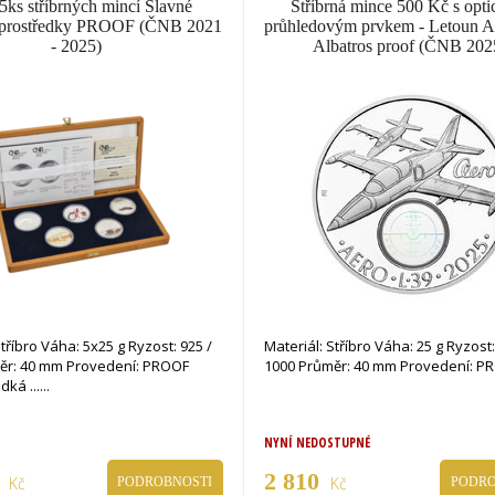
5ks stříbrných mincí Slavné
Stříbrná mince 500 Kč s opt
 prostředky PROOF (ČNB 2021
průhledovým prvkem - Letoun A
- 2025)
Albatros proof (ČNB 202
Stříbro Váha: 5x25 g Ryzost: 925 /
Materiál: Stříbro Váha: 25 g Ryzost:
ěr: 40 mm Provedení: PROOF
1000 Průměr: 40 mm Provedení: 
Hrana: Hladká ...
NYNÍ NEDOSTUPNÉ
0
2 810
Kč
Kč
PODROBNOSTI
PODRO