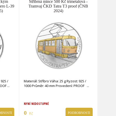
ickým
Stříbrná mince 500 Kč trimetalová -
ero L-39
Tramvaj ČKD Tatra T3 proof (ČNB
5)
2024)
 925 /
Materiál: Stříbro Váha: 25 g Ryzost: 925 /
PROOF
1000 Průměr: 40 mm Provedení: PROOF
NYNÍ NEDOSTUPNÉ
0
Kč
BNOSTI
PODROBNOSTI