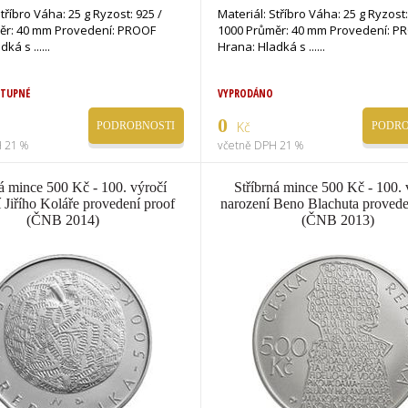
Stříbro Váha: 25 g Ryzost: 925 /
Materiál: Stříbro Váha: 25 g Ryzost:
ěr: 40 mm Provedení: PROOF
1000 Průměr: 40 mm Provedení: P
Hrana: Hladká s ...
Hrana: Hladká s ...
STUPNÉ
VYPRODÁNO
0
Kč
PODROBNOSTI
PODRO
 21 %
včetně DPH 21 %
ná mince 500 Kč - 100. výročí
Stříbrná mince 500 Kč - 100. 
 Jiřího Koláře provedení proof
narození Beno Blachuta provede
(ČNB 2014)
(ČNB 2013)