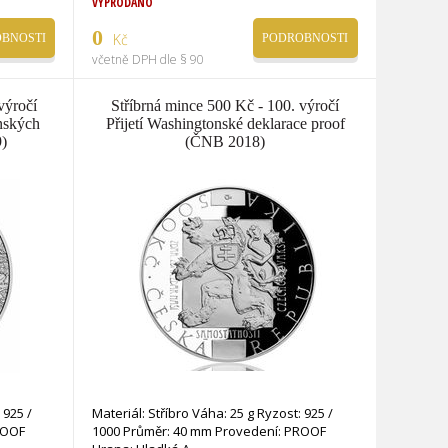
VYPRODÁNO
0
Kč
BNOSTI
PODROBNOSTI
včetně DPH dle § 90
výročí
Stříbrná mince 500 Kč - 100. výročí
nských
Přijetí Washingtonské deklarace proof
9)
(ČNB 2018)
 925 /
Materiál: Stříbro Váha: 25 g Ryzost: 925 /
ROOF
1000 Průměr: 40 mm Provedení: PROOF