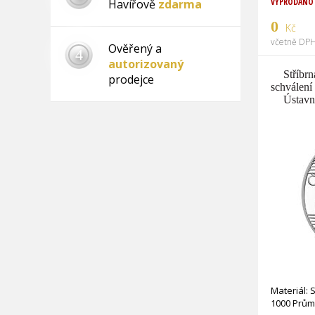
VYPRODÁNO
Havířově
zdarma
0
Kč
včetně DPH
Ověřený a
4
autorizovaný
Stříbr
prodejce
schválení
Ústavn
Materiál: 
1000 Prům