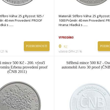
Stříbro Váha: 25 g Ryzost: 925 /
Materiál: Stříbro Váha: 25 g Ryzost:
ěr: 40 mm Provedení: PROOF
1000 Průměr: 40 mm Provedení: P
Hrana: Hladká s ...
Hrana: Hladká s ...
VYPRODÁNO
0
Kč
PODROBNOSTI
PODRO
 21 %
včetně DPH 21 %
ná mince 500 Kč - 200. výročí
Stříbrná mince 500 Kč - Os
romíra Erbena provedení proof
automobil Aero 30 proof (ČN
(ČNB 2011)