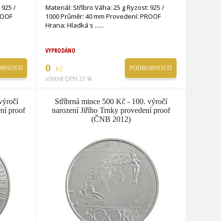
 925 /
Materiál: Stříbro Váha: 25 g Ryzost: 925 /
ROOF
1000 Průměr: 40 mm Provedení: PROOF
Hrana: Hladká s ...
VYPRODÁNO
0
Kč
BNOSTI
PODROBNOSTI
včetně DPH 21 %
výročí
Stříbrná mince 500 Kč - 100. výročí
ní proof
narození Jiřího Trnky provedení proof
(ČNB 2012)