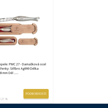
čepele: PMC 27 - Damašková ocel
třenky: Stříbro Ag999 Délka
8 mm Dél ...
PODROBNOSTI
 21 %