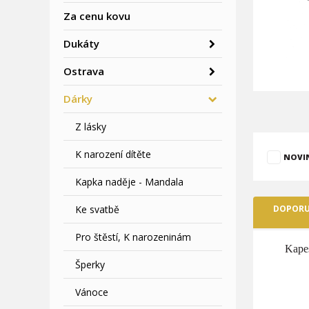
Za cenu kovu
Dukáty
Ostrava
Dárky
Z lásky
K narození dítěte
NOVI
Kapka naděje - Mandala
Ke svatbě
DOPORU
Pro štěstí, K narozeninám
Kape
Šperky
Vánoce