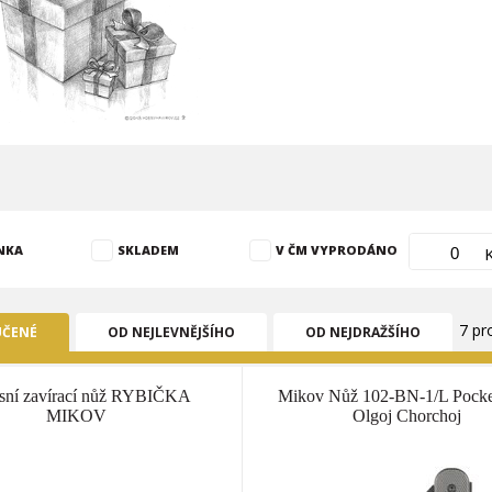
NKA
SKLADEM
V ČM VYPRODÁNO
7 pr
ČENÉ
OD NEJLEVNĚJŠÍHO
OD NEJDRAŽŠÍHO
sní zavírací nůž RYBIČKA
Mikov Nůž 102-BN-1/L Pocke
MIKOV
Olgoj Chorchoj