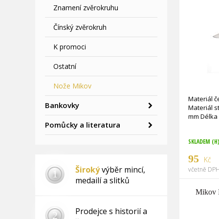
Znamení zvěrokruhu
Čínský zvěrokruh
K promoci
Ostatní
Nože Mikov
Materiál č
Bankovky
Materiál s
mm Délka č
Pomůcky a literatura
SKLADEM (H
95
Kč
Široký
výběr mincí,
včetně DPH
1
medailí a slitků
Mikov 
Prodejce s historií a
2