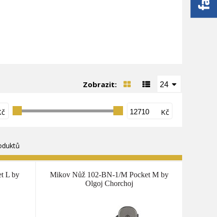
Zobrazit:
24
Kč
Kč
oduktů
t L by
Mikov Nůž 102-BN-1/M Pocket M by
Olgoj Chorchoj