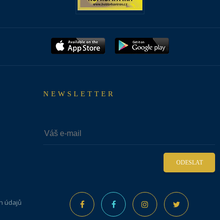
NEWSLETTER
ODESLAT
h údajů