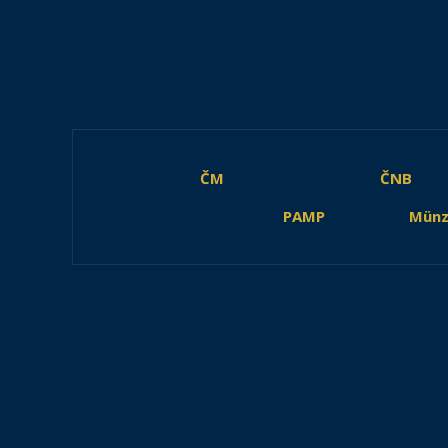
ČM
ČNB
PAMP
Münz