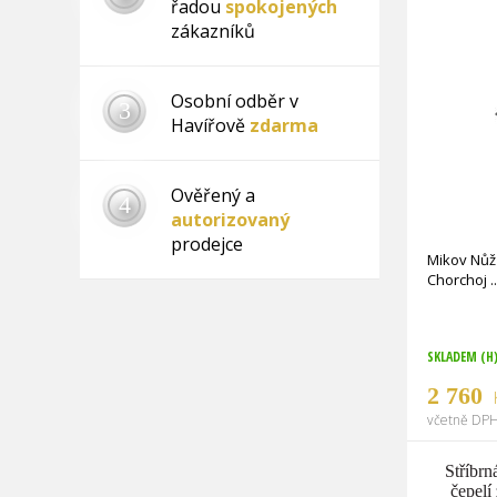
řadou
spokojených
zákazníků
Osobní odběr v
3
Havířově
zdarma
Ověřený a
4
autorizovaný
prodejce
Mikov Nůž 
Chorchoj
SKLADEM (H
2 760
včetně DPH
Stříbrn
čepel