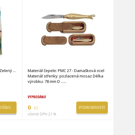
 Zelený
Materiál čepele: PMC 27 - Damašková ocel
Materiál střenky: pozlacená mosaz Délka
výrobku: 78 mm D ...
VYPRODÁNO
0
Kč
OŠÍKU
PODROBNOSTI
včetně DPH 21 %