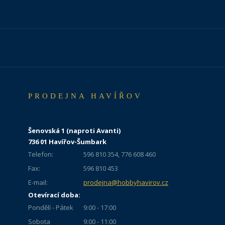
PRODEJNA HAVÍŘOV
Šenovská 1 (naproti Avanti)
736 01 Havířov-Šumbark
Telefon:
596 810 354, 776 608 460
Fax:
596 810 453
E-mail:
prodejna@hobbyhavirov.cz
Otevírací doba:
Pondělí - Pátek
9:00 - 17:00
Sobota
9:00 - 11:00