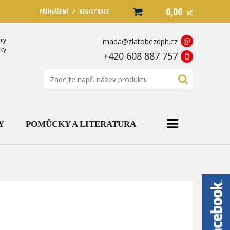
0,00
/
PŘIHLÁŠENÍ
REGISTRACE
KČ
ry
@
mada@zlatobezdph.cz
ky
+420 608 887 757
Y
POMŮCKY A LITERATURA