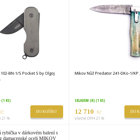
102-BN-1/S Pocket S by Olgoj
Mikov Nůž Predator 241-DKo-1/KP
)
(1 KS)
SKLADEM (H)
(1 KS)
12 710
Kč
Kč
DO KOŠÍKU
DO K
 21 %
včetně DPH 21 %
á rybička v dárkovém balení s
í z damacenské oceli MIKOV