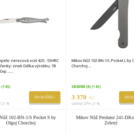
epele: nerezová ocel 420 - 55HRC
Mikov Nůž 102-BN-1/L Pocket L by O
třenky: zinek Délka výrobku: 78
Chorchoj
ep ...
)
(1 KS)
SKLADEM (H)
(1 KS)
3 370
Kč
DO KOŠÍKU
DO K
 21 %
včetně DPH 21 %
Nůž 102-BN-1/S Pocket S by
Mikov Nůž Predator 241-DK
Olgoj Chorchoj
Zelený