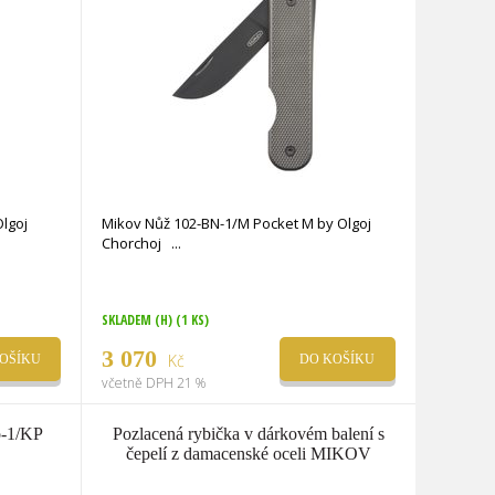
lgoj
Mikov Nůž 102-BN-1/M Pocket M by Olgoj
Chorchoj
SKLADEM (H)
(1 KS)
3 070
Kč
OŠÍKU
DO KOŠÍKU
včetně DPH 21 %
o-1/KP
Pozlacená rybička v dárkovém balení s
čepelí z damacenské oceli MIKOV