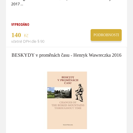
2017
VYPRODÁNO
140
Kč
PODROBNOSTI
včetně DPH dle § 90
BESKYDY v proměnách času - Henryk Wawreczka 2016