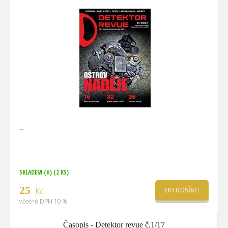
SKLADEM (H)
(2 KS)
25
Kč
DO KOŠÍKU
včetně DPH 10 %
Časopis - Detektor revue č.1/17