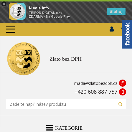
×
Numis Info
Stahuj
TRIPON DIGITAL s.r.o.
ZDARMA - Na Google Play
Zlato bez DPH
@
mada@zlatobezdph.cz
+420 608 887 757
KATEGORIE