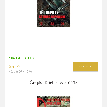
SKLADEM (H)
(5+ KS)
25
Kč
DO KOŠÍKU
včetně DPH 10 %
Časopis - Detektor revue č.5/18