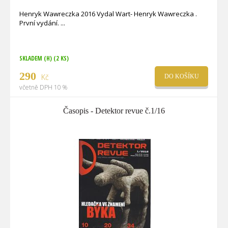
Henryk Wawreczka 2016 Vydal Wart- Henryk Wawreczka .
První vydání.
SKLADEM (H)
(2 KS)
290
Kč
DO KOŠÍKU
včetně DPH 10 %
Časopis - Detektor revue č.1/16