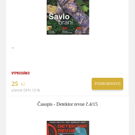
VYPRODÁNO
25
Kč
PODROBNOSTI
včetně DPH 10 %
Časopis - Detektor revue č.4/15