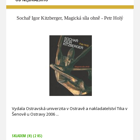
Sochař Igor Kitzberger, Magická síla ohně - Petr Holý
Vydala Ostravská univerzita v Ostravě a nakladatelství Tilia v
Šenově u Ostravy 2006
SKLADEM (H)
(2 KS)