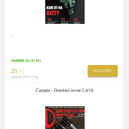
SKLADEM (H)
(5+ KS)
25
Kč
DO KOŠÍKU
včetně DPH 10 %
Časopis - Detektor revue č.4/18