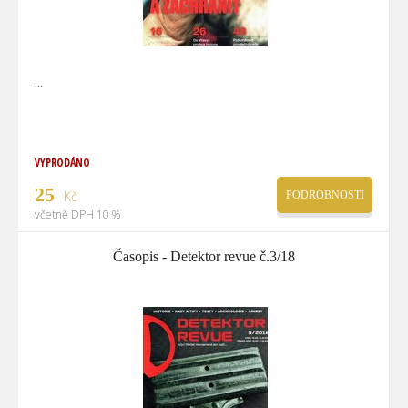
VYPRODÁNO
25
Kč
PODROBNOSTI
včetně DPH 10 %
Časopis - Detektor revue č.3/18