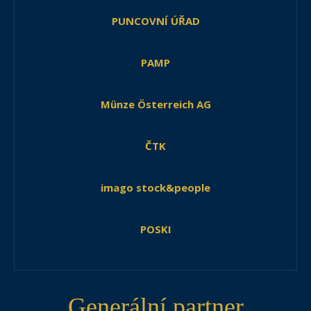
PUNCOVNÍ ÚŘAD
PAMP
Münze Österreich AG
ČTK
imago stock&people
POSKI
Generální partner