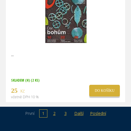
SKLADEM (H)
(2 KS)
25
Kč
DO KOŠÍKU
včetně DPH 10 %
První
1
2
3
Další
Poslední