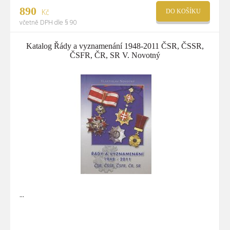
890
Kč
DO KOŠÍKU
včetně DPH dle § 90
Katalog Řády a vyznamenání 1948-2011 ČSR, ČSSR,
ČSFR, ČR, SR V. Novotný