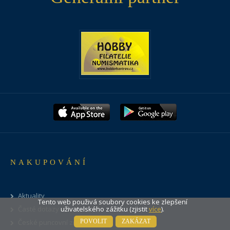
NAKUPOVÁNÍ
Aktuality
Tento web použivá soubory cookies ke zlepšení
uživatelského zážitku (zjistit
více
).
Časté dotazy
POVOLIT
ZAKÁZAT
České puncovní značky