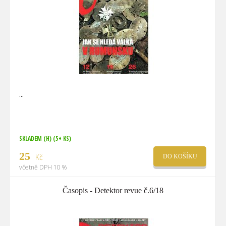
SKLADEM (H)
(5+ KS)
25
Kč
DO KOŠÍKU
včetně DPH 10 %
Časopis - Detektor revue č.6/18