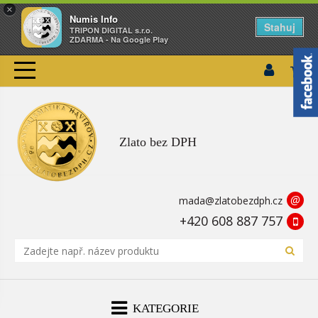
×
Numis Info
Stahuj
TRIPON DIGITAL s.r.o.
ZDARMA - Na Google Play
Zlato bez DPH
@
mada@zlatobezdph.cz
+420 608 887 757
KATEGORIE