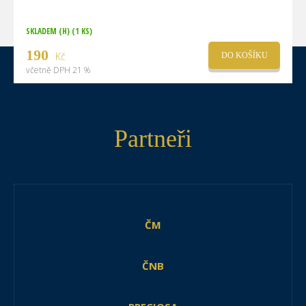
SKLADEM (H)
(1 KS)
190
Kč
DO KOŠÍKU
včetně DPH 21 %
Partneři
ČM
ČNB