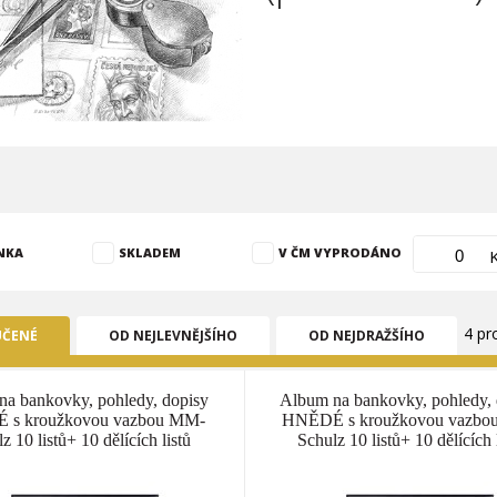
NKA
SKLADEM
V ČM VYPRODÁNO
4 pr
ČENÉ
OD NEJLEVNĚJŠÍHO
OD NEJDRAŽŠÍHO
a bankovky, pohledy, dopisy
Album na bankovky, pohledy, 
 s kroužkovou vazbou MM-
HNĚDÉ s kroužkovou vazbo
z 10 listů+ 10 dělících listů
Schulz 10 listů+ 10 dělících 