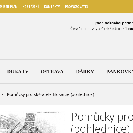
MISNÍ PLÁN
KE STAŽENÍ
KONTAKTY
PROVOZOVATEL
Jsme smluvními partne
České mincovny a České národní ban
DUKÁTY
OSTRAVA
DÁRKY
BANKOVK
Pomůcky pro sběratele filokartie (pohlednice)
Pomůcky pro 
(pohlednice)