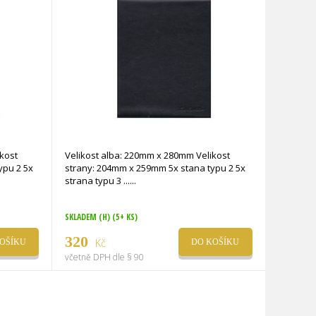
Velikost alba: 220mm x 280mm Velikost
strany: 204mm x 259mm 5x stana typu 2 5x
strana typu 3 ...
SKLADEM (H)
(5+ KS)
320
Kč
OŠÍKU
DO KOŠÍKU
včetně DPH dle § 90