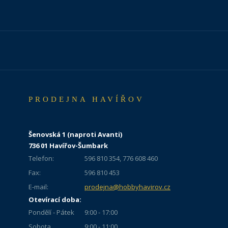
PRODEJNA HAVÍŘOV
Šenovská 1 (naproti Avanti)
736 01 Havířov-Šumbark
Telefon:
596 810 354, 776 608 460
Fax:
596 810 453
E-mail:
prodejna@hobbyhavirov.cz
Otevírací doba:
Pondělí - Pátek
9:00 - 17:00
Sobota
9:00 - 11:00