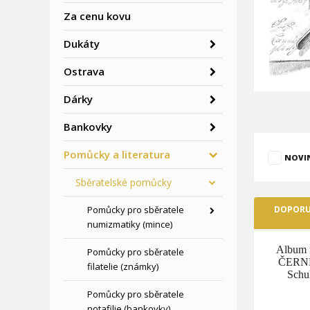
Za cenu kovu
Dukáty
Ostrava
Dárky
Bankovky
Pomůcky a literatura
NOVI
Sběratelské pomůcky
Pomůcky pro sběratele
DOPORU
numizmatiky (mince)
Album n
Pomůcky pro sběratele
ČERNÉ
filatelie (známky)
Schul
Pomůcky pro sběratele
notafilie (bankovky)