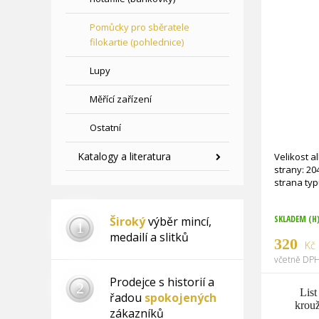
Pomůcky pro sběratele
filokartie (pohlednice)
Lupy
Měřící zařízení
Ostatní
Katalogy a literatura
Velikost alb
strany: 204mm x 2
SKLADEM (H
Široký
výběr mincí,
1
medailí a slitků
320
Kč
včetně DPH
Prodejce s historií a
2
List
řadou
spokojených
krou
zákazníků