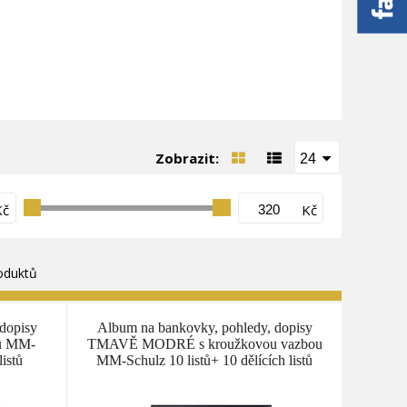
Zobrazit:
24
Kč
Kč
oduktů
dopisy
Album na bankovky, pohledy, dopisy
u MM-
TMAVĚ MODRÉ s kroužkovou vazbou
listů
MM-Schulz 10 listů+ 10 dělících listů