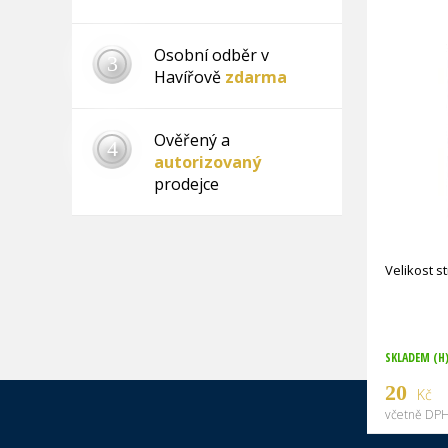
Osobní odběr v
3
Havířově
zdarma
Ověřený a
4
autorizovaný
prodejce
Velikost 
SKLADEM (H
20
Kč
včetně DPH