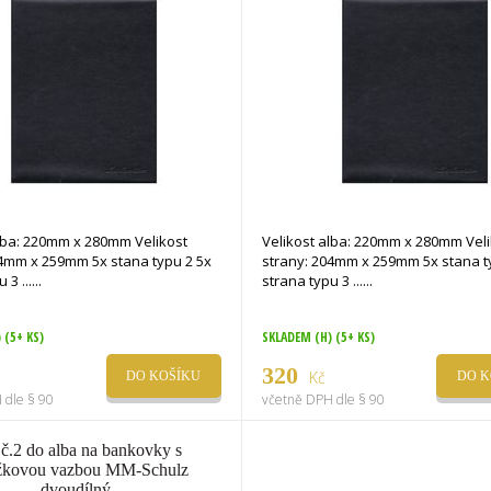
a: 220mm x 280mm Velikost
Velikost alba: 220mm x 280mm Velikost
59mm 5x stana typu 2 5x
strany: 204mm x 259mm 5x stana typu 2 5x
strana typu 3 ...
strana typu 3 ...
)
(5+ KS)
SKLADEM (H)
(5+ KS)
320
Kč
DO KOŠÍKU
DO K
 dle § 90
včetně DPH dle § 90
 č.2 do alba na bankovky s
žkovou vazbou MM-Schulz
dvoudílný