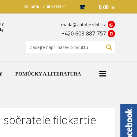
0,00
/
PŘIHLÁŠENÍ
REGISTRACE
KČ
ry
@
mada@zlatobezdph.cz
ky
+420 608 887 757
Y
POMŮCKY A LITERATURA
sběratele filokartie