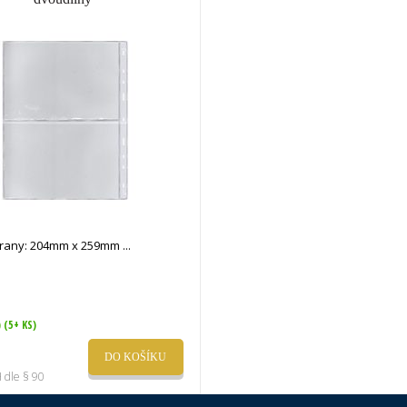
strany: 204mm x 259mm
)
(5+ KS)
DO KOŠÍKU
 dle § 90