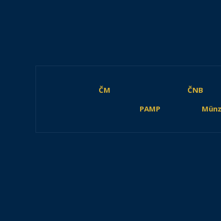
ČM
ČNB
PAMP
Münz