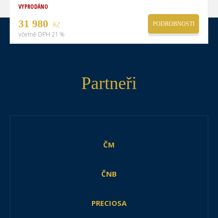
VYPRODÁNO
31 980
Kč
PODROBNOSTI
včetně DPH 21 %
Partneři
ČM
ČNB
PRECIOSA