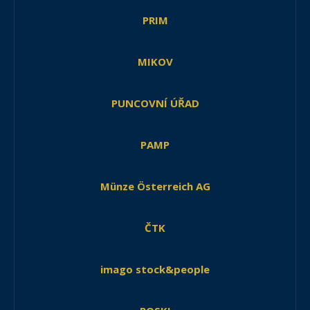
PRIM
MIKOV
PUNCOVNÍ ÚŘAD
PAMP
Münze Österreich AG
ČTK
imago stock&people