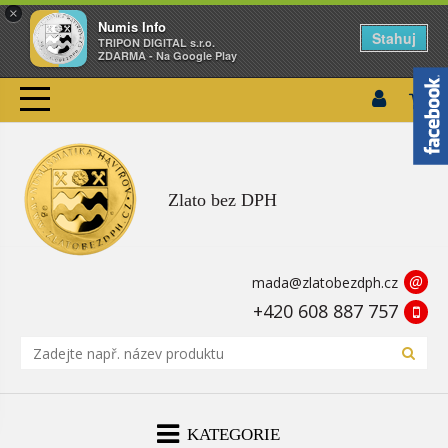
×
Numis Info
Stahuj
TRIPON DIGITAL s.r.o.
ZDARMA - Na Google Play
Zlato bez DPH
@
mada@zlatobezdph.cz
+420 608 887 757
KATEGORIE