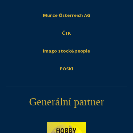
Münze Österreich AG
ČTK
imago stock&people
POSKI
Generální partner