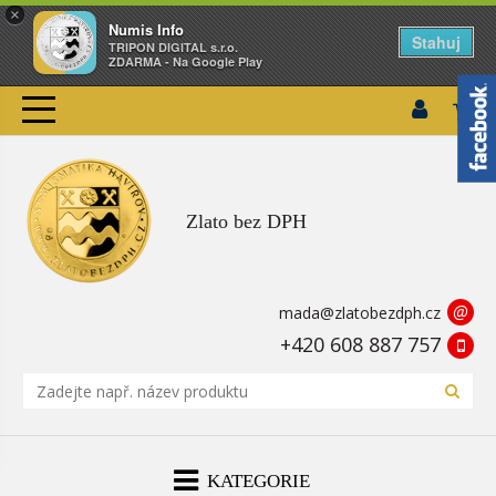
×
Numis Info
Stahuj
TRIPON DIGITAL s.r.o.
ZDARMA - Na Google Play
Zlato bez DPH
@
mada@zlatobezdph.cz
+420 608 887 757
KATEGORIE