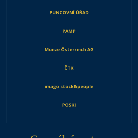
PUNCOVNÍ ÚŘAD
PAMP
Münze Österreich AG
ČTK
imago stock&people
POSKI