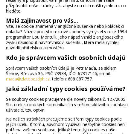
reklamy a přizpůsobit vám je na míru. Umožní nám také
přizpůsobit naše stránky tak, abyste na nich našli rychle to, co
hledáte.
Malá zajímavost pro vás…
Víte, že cookie znamená v angličtině sušenka nebo koláček či
oplatka? Název pro tyto textové soubory vymyslel v roce 1994
programátor Lou Montulli. Jeho nápad vznikl z anglosaského
zvyku nabídnout návštěvníkovi sušenku, která měla rychleji
navodit přátelskou atmosféru.
Kdo je správcem vašich osobních údajů
Správcem vašich osobních údajů je Petr Maďa, se sídlem
Šenov, Březová 36, PSČ 73934, IČO: 67317146, email:
mada@zlatobezdph.cz
, telefon: 608 887 757.
Jaké základní typy cookies používáme?
Se soubory cookies pracujeme dle novely zákona č. 127/2005
Sb., o elektronických komunikacích v režimu aktivního souhlasu
uživatele, tzv. opt-in.
Na našich stránkách pracujeme se třemi typy cookies podle
jejich účelu. K tomu, abychom využívali nezbytné cookies není
potřeba vašeho souhlasu, jelikož tento typ cookies naše