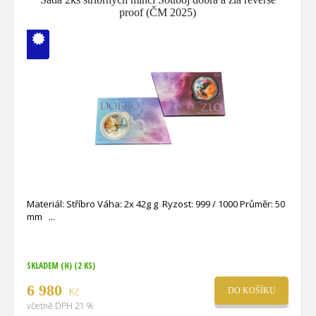
proof (ČM 2025)
V ČM zcela
vyprodáno
Materiál: Stříbro Váha: 2x 42g g Ryzost: 999 / 1000 Průměr: 50
mm
SKLADEM (H)
(2 KS)
6 980
Kč
DO KOŠÍKU
včetně DPH 21 %