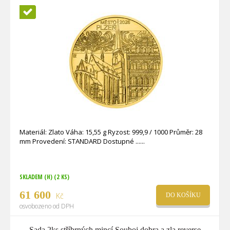
Novinka
Materiál: Zlato Váha: 15,55 g Ryzost: 999,9 / 1000 Průměr: 28
mm Provedení: STANDARD Dostupné ...
SKLADEM (H)
(2 KS)
61 600
Kč
DO KOŠÍKU
osvobozeno od DPH
Sada 2ks stříbrných mincí Souboj dobra a zla reverse