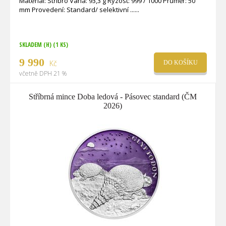
Materiál: Stříbro Váha: 93,3 g Ryzost: 999 / 1000 Průměr: 50
mm Provedení: Standard/ selektivní ...
SKLADEM (H)
(1 KS)
9 990
Kč
DO KOŠÍKU
včetně DPH 21 %
Stříbrná mince Doba ledová - Pásovec standard (ČM
2026)