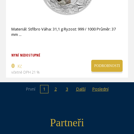
Materiál: Stříbro Váha: 31,1 g Ryzost: 999 / 1000 Průměr: 37
mm
NYNÍ NEDOSTUPNÉ
0
Kč
PODROBNOSTI
včetně DPH 21 %
První
1
2
3
Další
Poslední
Partneři