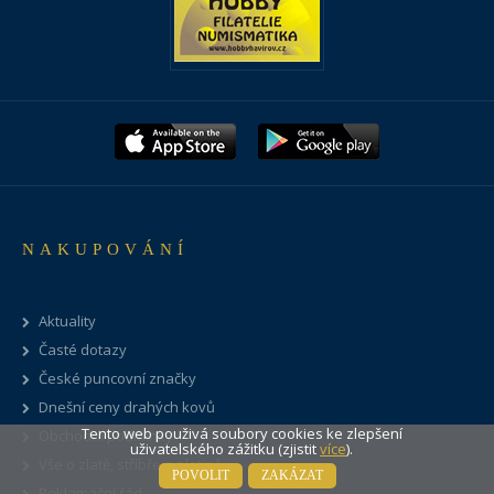
NAKUPOVÁNÍ
Aktuality
Časté dotazy
České puncovní značky
Dnešní ceny drahých kovů
Tento web použivá soubory cookies ke zlepšení
Obchodní podmínky
uživatelského zážitku (zjistit
více
).
Vše o zlatě, stříbře a platině
POVOLIT
ZAKÁZAT
Reklamační řád