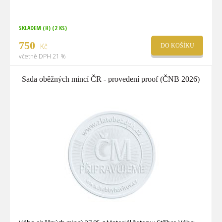
SKLADEM (H)
(2 KS)
750
Kč
DO KOŠÍKU
včetně DPH 21 %
Sada oběžných mincí ČR - provedení proof (ČNB 2026)