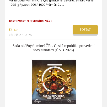
Váha oběžných mincí: 37,85 g Materiál žetonu: Stříbro Váha:
10,33 g Ryzost: 999 / 1000 Průměr: 2 ...
DOSTUPNOST DLE EMISNÍHO PLÁNU
0
Kč
POPTAT
včetně DPH 21 %
Sada oběžných mincí ČR - Česká republika provedení
sady standard (ČNB 2026)