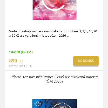
Sada obsahuje mince s nominálními hodnotami 1, 2, 5, 10, 20
a 50 Kč a s vyraženým letopočtem 2026
SKLADEM (H)
(3 KS)
890
Kč
DO KOŠÍKU
včetně DPH 21 %
Stříbrná 1oz investiční mince Český lev číslovaná standard
(ČM 2026)