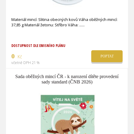
Materiál mincí: Slitina obecných kovů Váha oběžných mincí:
37,85 g Materiál žetonu: Stříbro Váha: ...
DOSTUPNOST DLE EMISNÍHO PLÁNU
0
Kč
POPTAT
včetně DPH 21 %
Sada oběžných mincí ČR - k narození dítěte provedení
sady standard (ČNB 2026)