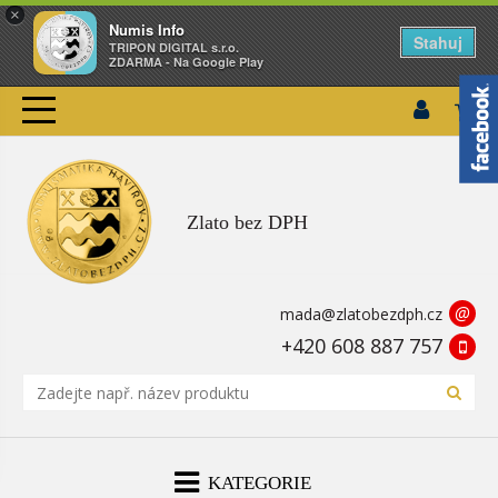
×
Numis Info
Stahuj
TRIPON DIGITAL s.r.o.
ZDARMA - Na Google Play
Zlato bez DPH
@
mada@zlatobezdph.cz
+420 608 887 757
KATEGORIE