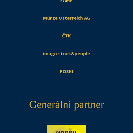
PAMP
Münze Österreich AG
ČTK
imago stock&people
POSKI
Generální partner