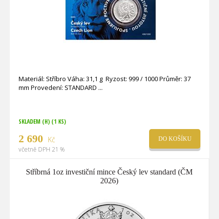
Materiál: Stříbro Váha: 31,1 g Ryzost: 999 / 1000 Průměr: 37
mm Provedení: STANDARD
SKLADEM (H)
(1 KS)
2 690
Kč
DO KOŠÍKU
včetně DPH 21 %
Stříbrná 1oz investiční mince Český lev standard (ČM
2026)