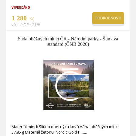
VYPRODÁNO
1 280
Kč
PODROBNOSTI
včetně DPH 21 %
Sada oběžných mincí ČR - Národní parky - Šumava
standard (ČNB 2026)
Materiál mincí: Slitina obecných kovů Váha oběžných mincí:
37,85 g Materiál žetonu: Nordic Gold P ...