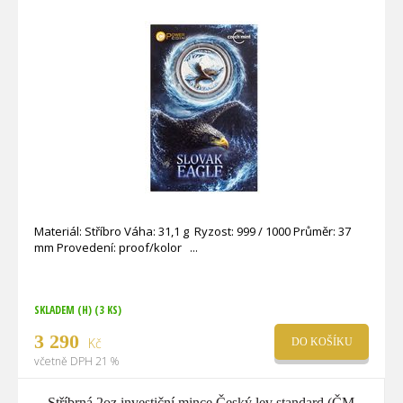
Materiál: Stříbro Váha: 31,1 g Ryzost: 999 / 1000 Průměr: 37
mm Provedení: proof/kolor
SKLADEM (H)
(3 KS)
3 290
Kč
DO KOŠÍKU
včetně DPH 21 %
Stříbrná 2oz investiční mince Český lev standard (ČM