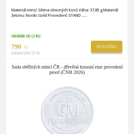
Materiál mincí: Slitina obecných kovů Váha: 37,85 g Materiál
žetonu: Nordic Gold Provedení: STAND ...
SKLADEM (H)
(2 KS)
790
Kč
DO KOŠÍKU
včetně DPH 21 %
Sada oběžných mincí ČR - dřevěná luxusní etue provedení
proof (ČNB 2026)