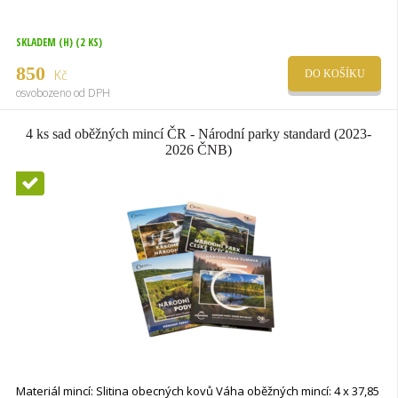
SKLADEM (H)
(2 KS)
850
Kč
DO KOŠÍKU
osvobozeno od DPH
4 ks sad oběžných mincí ČR - Národní parky standard (2023-
2026 ČNB)
Novinka
Materiál mincí: Slitina obecných kovů Váha oběžných mincí: 4 x 37,85