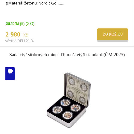
g Materiál žetonu: Nordic Gol ...
SKLADEM (H)
(2 KS)
2 980
Kč
DO KOŠÍKU
včetně DPH 21 %
Sada čtyř stříbrných mincí Tři mušketýři standard (ČM 2025)
V ČM zcela
vyprodáno