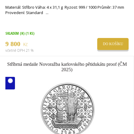
Materiál: Stříbro Váha: 4 x 31,1 g Ryzost: 999 / 1000 Průměr: 37 mm
Provedení: Standard
SKLADEM (H)
(1 KS)
9 800
Kč
DO KOŠÍKU
včetně DPH 21 %
Stříbrná medaile Novoražba karlovského pětidukátu proof (ČM
2025)
V ČM zcela
vyprodáno