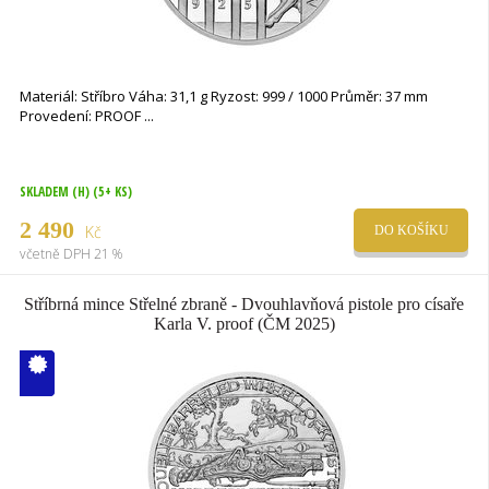
Materiál: Stříbro Váha: 31,1 g Ryzost: 999 / 1000 Průměr: 37 mm
Provedení: PROOF
SKLADEM (H)
(5+ KS)
2 490
Kč
DO KOŠÍKU
včetně DPH 21 %
Stříbrná mince Střelné zbraně - Dvouhlavňová pistole pro císaře
Karla V. proof (ČM 2025)
V ČM zcela
vyprodáno