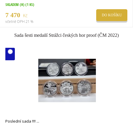
SKLADEM (H)
(1 KS)
7 470
Kč
DO KOŠÍKU
včetně DPH 21 %
Sada šesti medailí Strážci českých hor proof (ČM 2022)
V ČM zcela
vyprodáno
Poslední sada !!!!