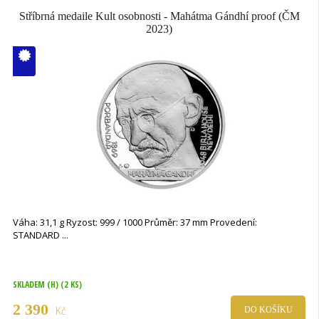
Stříbrná medaile Kult osobnosti - Mahátma Gándhí proof (ČM
2023)
V ČM zcela
vyprodáno
Váha: 31,1 g Ryzost: 999 / 1000 Průměr: 37 mm Provedení:
STANDARD
SKLADEM (H)
(2 KS)
2 390
Kč
DO KOŠÍKU