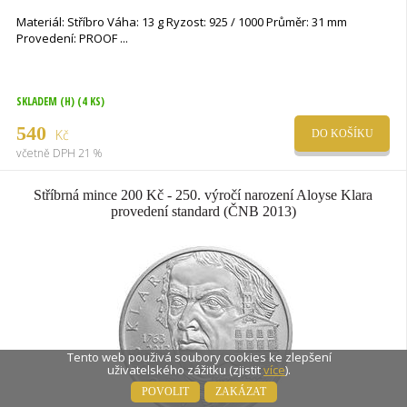
Materiál: Stříbro Váha: 13 g Ryzost: 925 / 1000 Průměr: 31 mm
Provedení: PROOF
SKLADEM (H)
(4 KS)
540
Kč
DO KOŠÍKU
včetně DPH 21 %
Stříbrná mince 200 Kč - 250. výročí narození Aloyse Klara
provedení standard (ČNB 2013)
Tento web použivá soubory cookies ke zlepšení
uživatelského zážitku (zjistit
více
).
POVOLIT
ZAKÁZAT