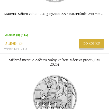
Materiál: Stříbro Váha: 10,33 g Ryzost: 999 / 1000 Průměr: 24,5 mm
SKLADEM (H)
(1 KS)
2 490
Kč
DO KOŠÍKU
včetně DPH 21 %
Stříbrná medaile Začátek vlády knížete Václava proof (ČM
2025)