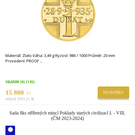
Materiál: Zlato Váha: 3,49 g Ryzost: 986 / 1000 Průměr: 20 mm
Provedení: PROOF
SKLADEM (H)
(1 KS)
15 800
Kč
DO KOŠÍKU
včetně DPH 21 %
Sada 8ks stříbrných mincí Poklady starých civilizací I. - VIII.
(ČM 2023-2024)
V ČM zcela
vyprodáno