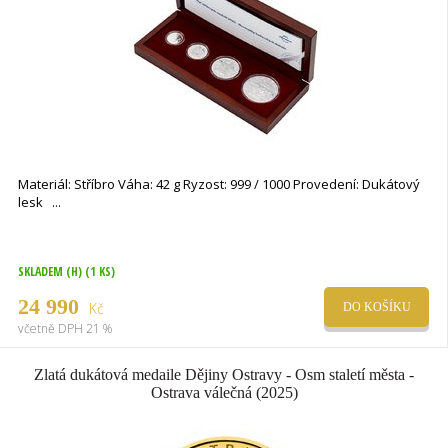
Materiál: Stříbro Váha: 42 g Ryzost: 999 / 1000 Provedení: Dukátový
lesk
SKLADEM (H)
(1 KS)
24 990
Kč
DO KOŠÍKU
včetně DPH 21 %
Zlatá dukátová medaile Dějiny Ostravy - Osm staletí města -
Ostrava válečná (2025)