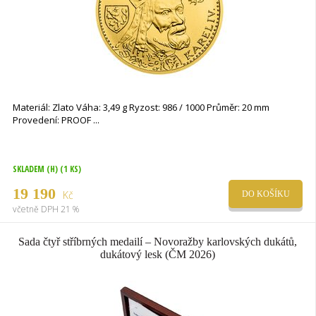
Materiál: Zlato Váha: 3,49 g Ryzost: 986 / 1000 Průměr: 20 mm
Provedení: PROOF
SKLADEM (H)
(1 KS)
19 190
Kč
DO KOŠÍKU
včetně DPH 21 %
Sada čtyř stříbrných medailí – Novoražby karlovských dukátů,
dukátový lesk (ČM 2026)