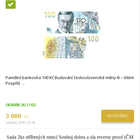
Novinka
Pamětní bankovka 100 Kč Budování československé měny III – Vilém
Pospíšil
SKLADEM (H)
(1 KS)
3 000
Kč
DO KOŠÍKU
včetně DPH 21 %
Sada 2ks stříbrných mincí Souboj dobra a zla reverse proof (ČM