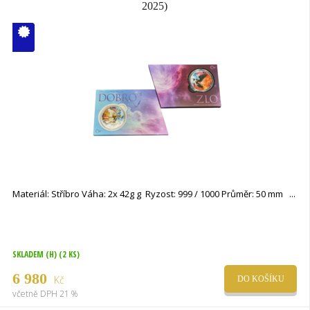
2025)
V ČM zcela
vyprodáno
Materiál: Stříbro Váha: 2x 42g g Ryzost: 999 / 1000 Průměr: 50 mm
SKLADEM (H)
(2 KS)
6 980
Kč
DO KOŠÍKU
včetně DPH 21 %