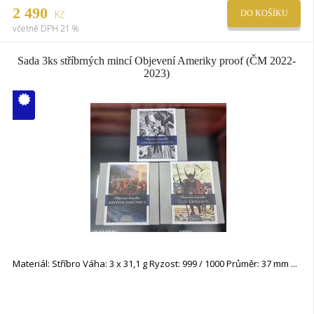
2 490
Kč
DO KOŠÍKU
včetně DPH 21 %
Sada 3ks stříbrných mincí Objevení Ameriky proof (ČM 2022-
2023)
V ČM zcela
vyprodáno
Materiál: Stříbro Váha: 3 x 31,1 g Ryzost: 999 / 1000 Průměr: 37 mm