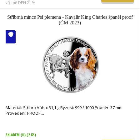
včetně DPH 21 %
Stříbrná mince Psí plemena - Kavalír King Charles španěl proof
(ČM 2023)
V ČM zcela
vyprodáno
Materiál: Stříbro Váha: 31,1 g Ryzost: 999 / 1000 Průměr: 37 mm
Provedení: PROOF
SKLADEM (H)
(2 KS)