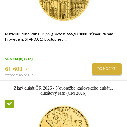
Materiál: Zlato Váha: 15,55 g Ryzost: 999,9 / 1000 Průměr: 28 mm
Provedení: STANDARD Dostupné ...
SKLADEM (H)
(2 KS)
61 600
Kč
DO KOŠÍKU
osvobozeno od DPH
Zlatý dukát ČR 2026 - Novoražba karlovského dukátu,
dukátový lesk (ČM 2026)
Novinka