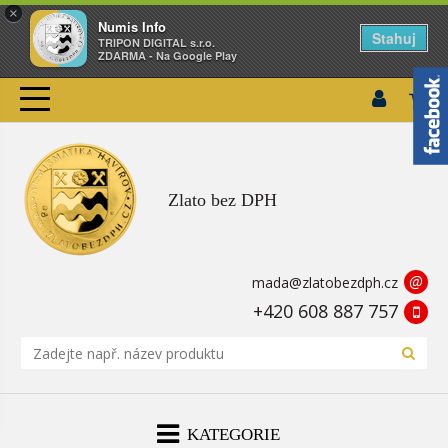
×
Numis Info
Stahuj
TRIPON DIGITAL s.r.o.
ZDARMA - Na Google Play
Zlato bez DPH
@
mada@zlatobezdph.cz
+420 608 887 757
KATEGORIE