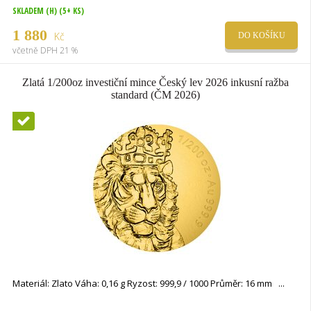
SKLADEM (H)
(5+ KS)
1 880
Kč
DO KOŠÍKU
včetně DPH 21 %
Zlatá 1/200oz investiční mince Český lev 2026 inkusní ražba
standard (ČM 2026)
Novinka
Materiál: Zlato Váha: 0,16 g Ryzost: 999,9 / 1000 Průměr: 16 mm