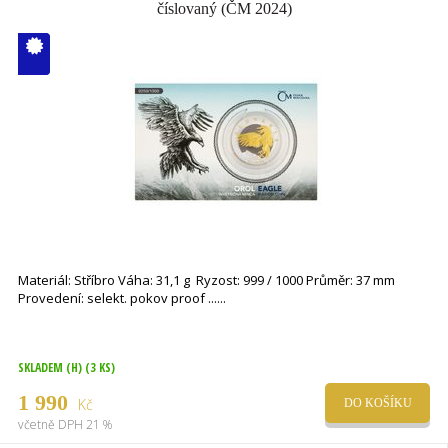
číslovaný (ČM 2024)
V ČM zcela
vyprodáno
Materiál: Stříbro Váha: 31,1 g Ryzost: 999 / 1000 Průměr: 37 mm
Provedení: selekt. pokov proof ...
SKLADEM (H)
(3 KS)
1 990
Kč
DO KOŠÍKU
včetně DPH 21 %