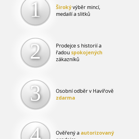
1
Široký
výběr mincí,
medailí a slitků
2
Prodejce s historií a
řadou
spokojených
zákazníků
3
Osobní odběr v Havířově
zdarma
4
Ověřený a
autorizovaný