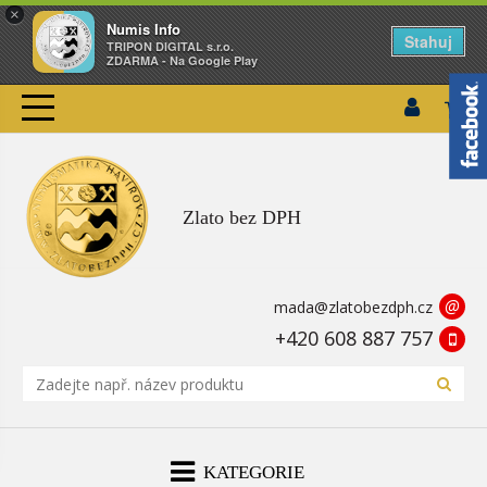
×
Numis Info
Stahuj
TRIPON DIGITAL s.r.o.
ZDARMA - Na Google Play
Zlato bez DPH
@
mada@zlatobezdph.cz
+420 608 887 757
KATEGORIE