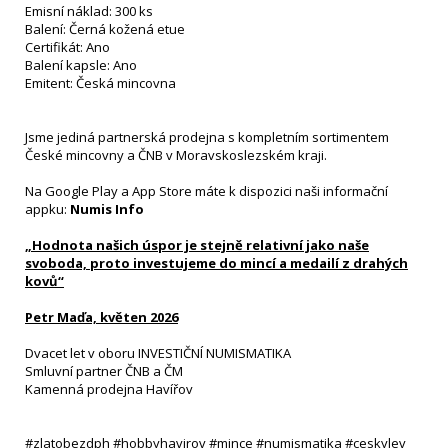
Emisní náklad: 300 ks
Balení: Černá kožená etue
Certifikát: Ano
Balení kapsle: Ano
Emitent: Česká mincovna
Jsme jediná partnerská prodejna s kompletním sortimentem
České mincovny a ČNB v Moravskoslezském kraji.
Na Google Play a App Store máte k dispozici naši informační
appku:
Numis Info
„Hodnota našich úspor je stejně relativní jako naše
svoboda, proto investujeme do mincí a medailí z drahých
kovů“
Petr Maďa, květen 2026
Dvacet let v oboru INVESTIČNÍ NUMISMATIKA
Smluvní partner ČNB a ČM
Kamenná prodejna Havířov
#zlatobezdph #hobbyhavirov #mince #numismatika #ceskylev