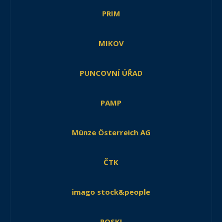
PRIM
MIKOV
PUNCOVNÍ ÚŘAD
PAMP
Münze Österreich AG
ČTK
imago stock&people
POSKI