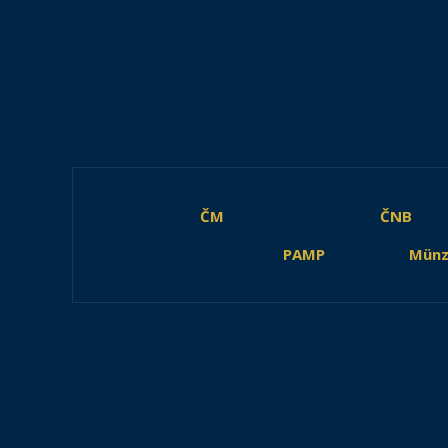
ČM
ČNB
PAMP
Münz