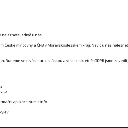
lí naleznete jedině u nás.
tem České mincovny a ČNB v Moravskoslezském kraji. Navíc u nás naleznete
n. Budeme se o vás starat s láskou a velmi diskrétně. GDPR jsme zavedli j
cz
v.cz
ormační aplikace Numis Info
kylev