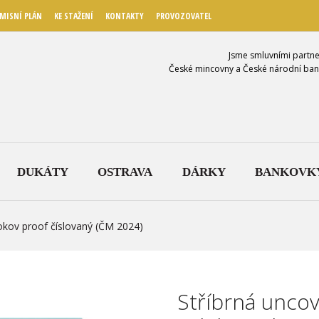
MISNÍ PLÁN
KE STAŽENÍ
KONTAKTY
PROVOZOVATEL
Jsme smluvními partne
České mincovny a České národní ban
DUKÁTY
OSTRAVA
DÁRKY
BANKOVK
pokov proof číslovaný (ČM 2024)
Stříbrná uncov