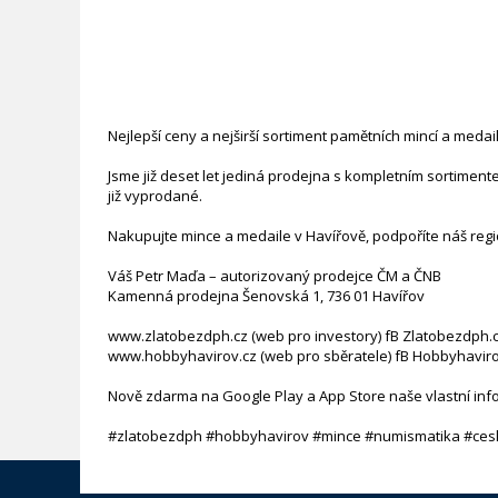
Nejlepší ceny a nejširší sortiment pamětních mincí a medai
Jsme již deset let jediná prodejna s kompletním sortimen
již vyprodané.
Nakupujte mince a medaile v Havířově, podpoříte náš regio
Váš Petr Maďa – autorizovaný prodejce ČM a ČNB
Kamenná prodejna Šenovská 1, 736 01 Havířov
www.zlatobezdph.cz (web pro investory) fB Zlatobezdph.
www.hobbyhavirov.cz (web pro sběratele) fB Hobbyhaviro
Nově zdarma na Google Play a App Store naše vlastní inf
#zlatobezdph #hobbyhavirov #mince #numismatika #ces