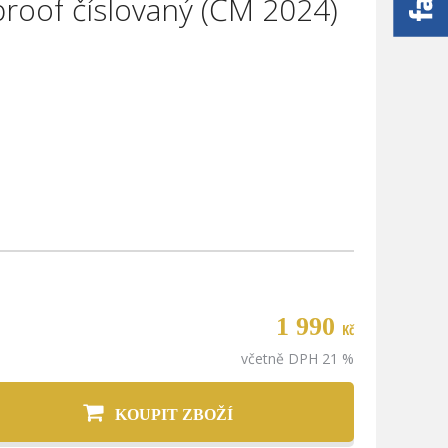
proof číslovaný (ČM 2024)
of
1 990
Kč
včetně DPH 21 %
KOUPIT ZBOŽÍ