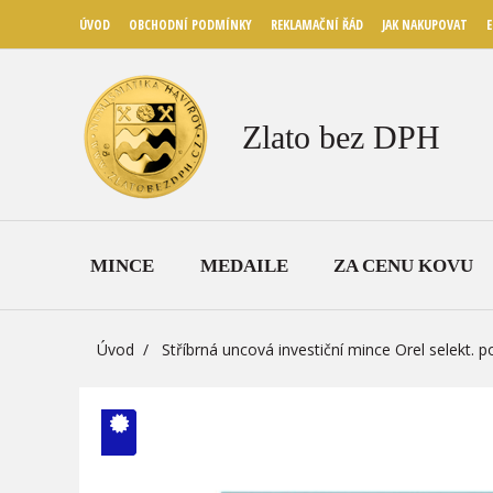
ÚVOD
OBCHODNÍ PODMÍNKY
REKLAMAČNÍ ŘÁD
JAK NAKUPOVAT
E
Zlato bez DPH
MINCE
MEDAILE
ZA CENU KOVU
Úvod
Stříbrná uncová investiční mince Orel selekt. 
V ČM zcela
vyprodáno