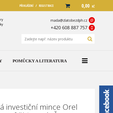
0,00
/
PŘIHLÁŠENÍ
REGISTRACE
KČ
ry
@
mada@zlatobezdph.cz
ky
+420 608 887 757
Y
POMŮCKY A LITERATURA
á investiční mince Orel