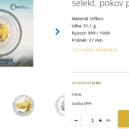
selekt. pokov 
Materiál: Stříbro
Váha: 31,1 g
Ryzost: 999 / 1000
Průměr: 37 mm
Provedení: selekt. pokov pro
CELÝ POPIS PRODUKTU
SKLADEM (H)
(3 KS)
Cena:
Sazba DPH:
ks