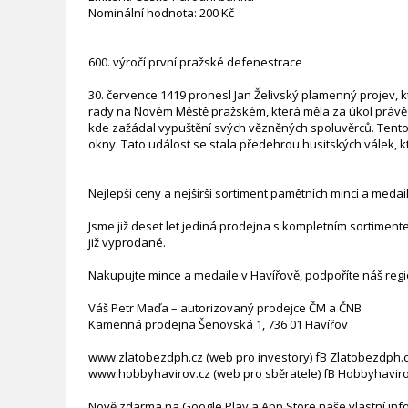
Nominální hodnota: 200 Kč
600. výročí první pražské defenestrace
30. července 1419 pronesl Jan Želivský plamenný projev, kt
rady na Novém Městě pražském, která měla za úkol právě t
kde zažádal vypuštění svých vězněných spoluvěrců. Tento 
okny. Tato událost se stala předehrou husitských válek, 
Nejlepší ceny a nejširší sortiment pamětních mincí a medai
Jsme již deset let jediná prodejna s kompletním sortimen
již vyprodané.
Nakupujte mince a medaile v Havířově, podpoříte náš regio
Váš Petr Maďa – autorizovaný prodejce ČM a ČNB
Kamenná prodejna Šenovská 1, 736 01 Havířov
www.zlatobezdph.cz (web pro investory) fB Zlatobezdph.
www.hobbyhavirov.cz (web pro sběratele) fB Hobbyhaviro
Nově zdarma na Google Play a App Store naše vlastní inf