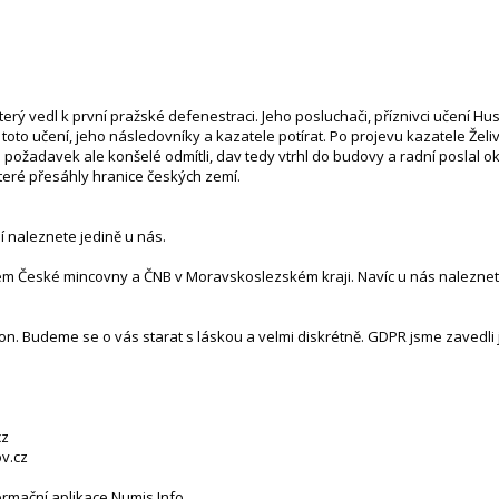
erý vedl k první pražské defenestraci. Jeho posluchači, příznivci učení Hu
oto učení, jeho následovníky a kazatele potírat. Po projevu kazatele Žel
požadavek ale konšelé odmítli, dav tedy vtrhl do budovy a radní poslal ok
které přesáhly hranice českých zemí.
lí naleznete jedině u nás.
tem České mincovny a ČNB v Moravskoslezském kraji. Navíc u nás naleznete
n. Budeme se o vás starat s láskou a velmi diskrétně. GDPR jsme zavedli j
cz
v.cz
ormační aplikace Numis Info