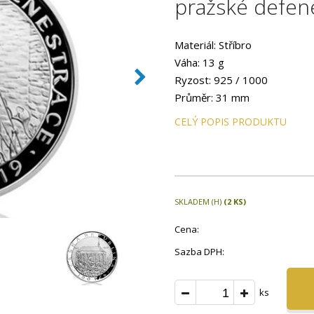
pražské defen
Materiál: Stříbro
Váha: 13 g
Ryzost: 925 / 1000
Průměr: 31 mm
Provedení: PROOF
CELÝ POPIS PRODUKTU
Hrana: Hladká
Autor: ak. soch. Majka Wichn
Datum emise: červenec 201
Balení: kapsle
Číslovaná emise: Ne
SKLADEM (H)
(2 KS)
Certifikát: Ano
Cena:
Balení kapsle: Ano
Sazba DPH:
Balení: Modrá plastová etue
Emitent: Česká národní bank
Nominální hodnota: 200 Kč
ks