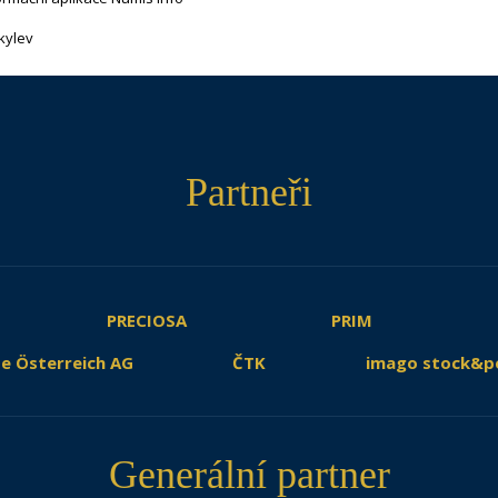
kylev
Partneři
PRECIOSA
PRIM
e Österreich AG
ČTK
imago stock&p
Generální partner