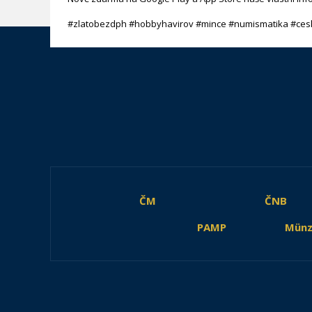
#zlatobezdph #hobbyhavirov #mince #numismatika #ces
ČM
ČNB
PAMP
Münz