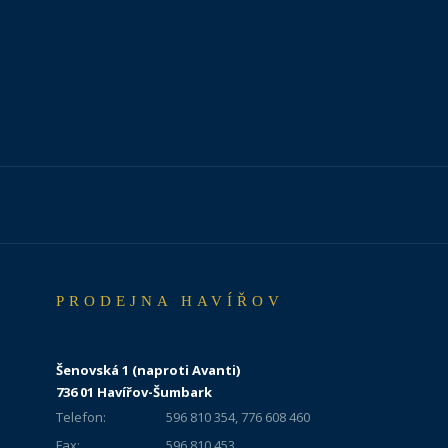
PRODEJNA HAVÍŘOV
Šenovská 1 (naproti Avanti)
736 01 Havířov-Šumbark
Telefon:
596 810 354, 776 608 460
Fax:
596 810 453