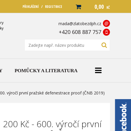
0,00
/
PŘIHLÁŠENÍ
REGISTRACE
KČ
ry
@
mada@zlatobezdph.cz
ky
+420 608 887 757
Y
POMŮCKY A LITERATURA
600. výročí první pražské defenestrace proof (ČNB 2019)
 200 Kč - 600. výročí první