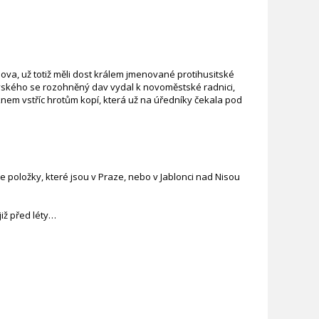
sova, už totiž měli dost králem jmenované protihusitské
ivského se rozohněný dav vydal k novoměstské radnici,
nem vstříc hrotům kopí, která už na úředníky čekala pod
 položky, které jsou v Praze, nebo v Jablonci nad Nisou
iž před léty…