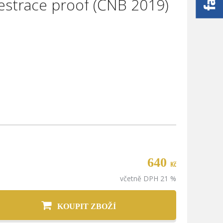
estrace proof (ČNB 2019)
erová
9
640
Kč
včetně DPH 21 %
 M33
a
KOUPIT ZBOŽÍ