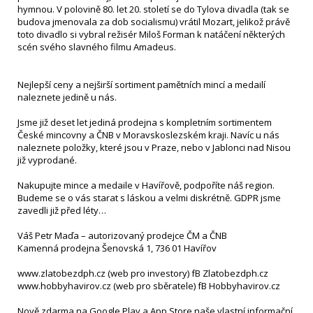
hymnou. V polovině 80. let 20. století se do Tylova divadla (tak se
budova jmenovala za dob socialismu) vrátil Mozart, jelikož právě
toto divadlo si vybral režisér Miloš Forman k natáčení některých
scén svého slavného filmu Amadeus.
Nejlepší ceny a nejširší sortiment pamětních mincí a medailí
naleznete jedině u nás.
Jsme již deset let jediná prodejna s kompletním sortimentem
České mincovny a ČNB v Moravskoslezském kraji. Navíc u nás
naleznete položky, které jsou v Praze, nebo v Jablonci nad Nisou
již vyprodané.
Nakupujte mince a medaile v Havířově, podpoříte náš region.
Budeme se o vás starat s láskou a velmi diskrétně. GDPR jsme
zavedli již před léty…
Váš Petr Maďa – autorizovaný prodejce ČM a ČNB
Kamenná prodejna Šenovská 1, 736 01 Havířov
www.zlatobezdph.cz (web pro investory) fB Zlatobezdph.cz
www.hobbyhavirov.cz (web pro sběratele) fB Hobbyhavirov.cz
Nově zdarma na Google Play a App Store naše vlastní informační