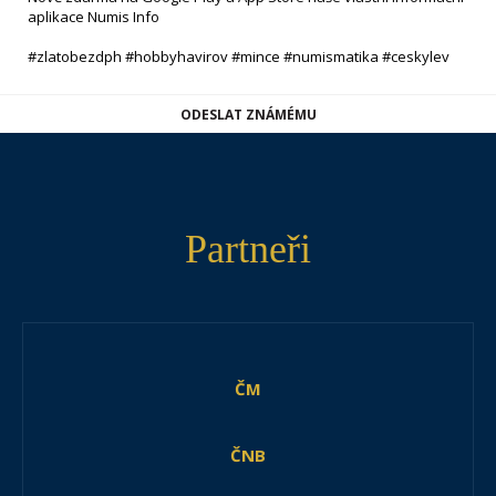
aplikace Numis Info
#zlatobezdph #hobbyhavirov #mince #numismatika #ceskylev
ODESLAT ZNÁMÉMU
Partneři
ČM
ČNB