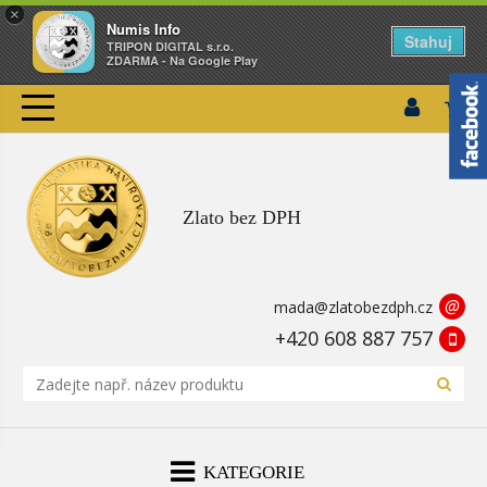
×
Numis Info
Stahuj
TRIPON DIGITAL s.r.o.
ZDARMA - Na Google Play
Zlato bez DPH
@
mada@zlatobezdph.cz
+420 608 887 757
KATEGORIE