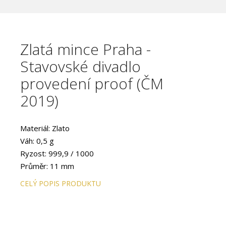
Zlatá mince Praha -
Stavovské divadlo
provedení proof (ČM
2019)
Materiál: Zlato
Váh: 0,5 g
Ryzost: 999,9 / 1000
Průměr: 11 mm
Provedení: PROOF
CELÝ POPIS PRODUKTU
Hran: Hladká
Autor: Petra Brodská, DiS.
Emisní náklad: 2000 ks