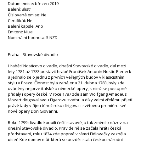
Datum emise: březen 2019
Balení: Blistr
Číslovaná emise: Ne
Certifikát: Ne
Balení kapsle: Ano
Emitent: Niue
Nominální hodnota: 5 NZD
Praha - Stavovské divadlo
Hraběcí Nosticovo divadlo, dnešní Stavovské divadlo, dal mezi
lety 1781 až 1783 postavit hrabě František Antonín Nostic-Rieneck
a jednalo se o jednu z prvních veřejných budov v klasicistním
stylu v Praze. Činnost byla zahájena 21. dubna 1783, byly zde
uváděny nejprve italské a německé opery, k nimž se postupně
přidaly i opery české. V roce 1787 zde sám Wolfgang Amadeus
Mozart dirigoval svou Figarovu svatbu a díky velmi vřelému přijetí
právě tady v říjnu téhož roku dirigoval i světovou premiéru své
nové opery Don Giovanni.
Roku 1799 divadlo koupili čeští stavové, a tak změnilo název na
dnešní Stavovské divadlo. Pravidelně se začala hrát i česká
představení, roku 1834 zde poprvé v rámci Fidlovačky zazněla
píseň Kde domov můj, která se později stala českou národní