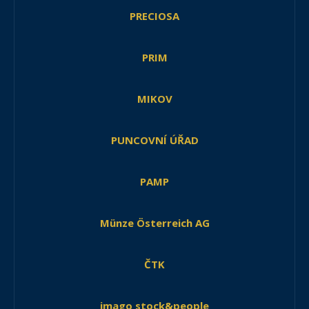
PRECIOSA
PRIM
MIKOV
PUNCOVNÍ ÚŘAD
PAMP
Münze Österreich AG
ČTK
imago stock&people