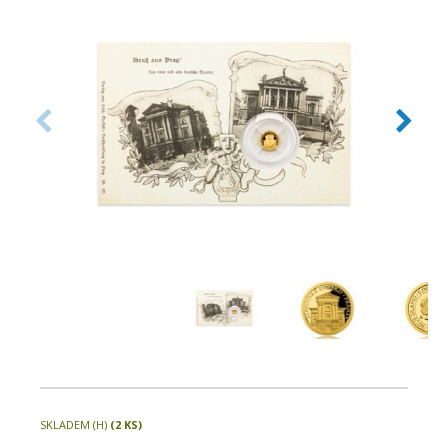
Datum emise: březen 2019
Balení: Blistr
Číslovaná emise: Ne
Certifikát: Ne
Balení kapsle: Ano
Emitent: Niue
Nominální hodnota: 5 NZD
SKLADEM (H)
(2 KS)