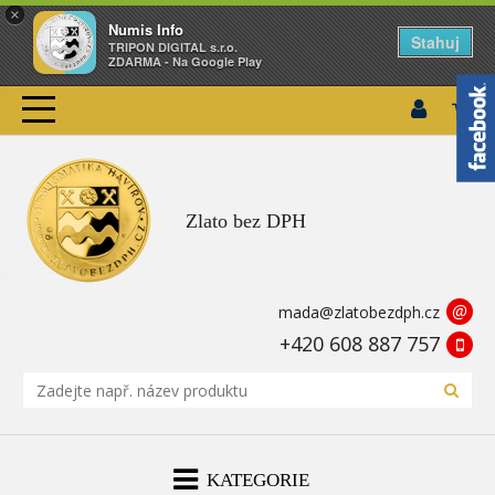
×
Numis Info
Stahuj
TRIPON DIGITAL s.r.o.
ZDARMA - Na Google Play
Zlato bez DPH
@
mada@zlatobezdph.cz
+420 608 887 757
KATEGORIE