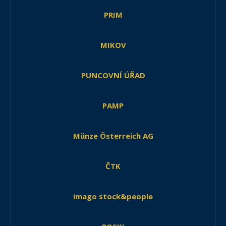
PRIM
MIKOV
PUNCOVNÍ ÚŘAD
PAMP
Münze Österreich AG
ČTK
imago stock&people