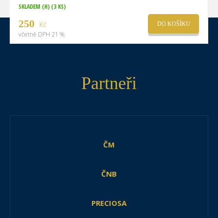
SKLADEM (H)
(3 KS)
250
Kč
DO KOŠÍKU
včetně DPH 21 %
Partneři
ČM
ČNB
PRECIOSA