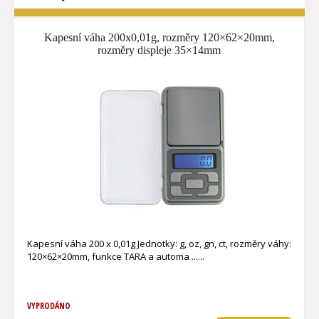
Kapesní váha 200x0,01g, rozměry 120×62×20mm,
rozměry displeje 35×14mm
Kapesní váha 200 x 0,01g Jednotky: g, oz, gn, ct, rozměry váhy:
120×62×20mm, funkce TARA a automa ...
VYPRODÁNO