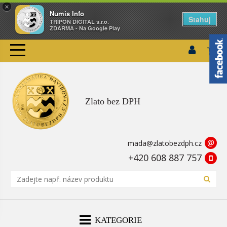
×
Numis Info
Stahuj
TRIPON DIGITAL s.r.o.
ZDARMA - Na Google Play
Zlato bez DPH
@
mada@zlatobezdph.cz
+420 608 887 757
KATEGORIE