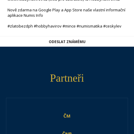
Nově zdarma na Google Play a App Store naše vlastní informační
aplikace Numis Info
#zlatobezdph #hobbyhavirov #mince #numismatika #ceskylev
ODESLAT ZNÁMÉMU
Partneři
ČM
ČNB