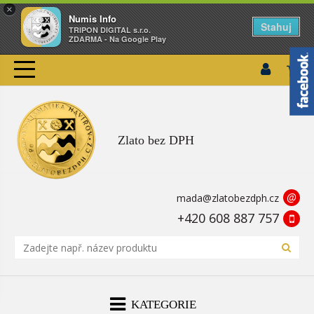
×
Numis Info
Stahuj
TRIPON DIGITAL s.r.o.
ZDARMA - Na Google Play
Zlato bez DPH
@
mada@zlatobezdph.cz
+420 608 887 757
KATEGORIE