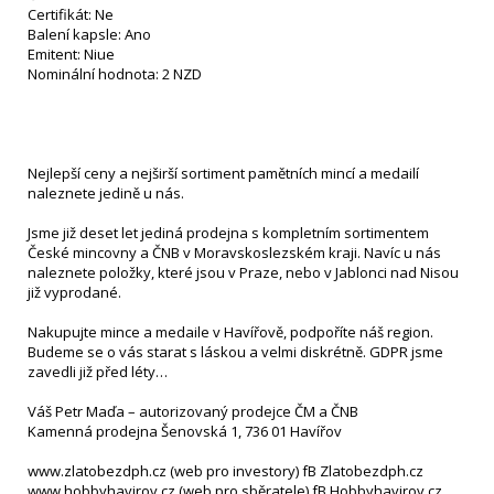
Certifikát: Ne
Balení kapsle: Ano
Emitent: Niue
Nominální hodnota: 2 NZD
Nejlepší ceny a nejširší sortiment pamětních mincí a medailí
naleznete jedině u nás.
Jsme již deset let jediná prodejna s kompletním sortimentem
České mincovny a ČNB v Moravskoslezském kraji. Navíc u nás
naleznete položky, které jsou v Praze, nebo v Jablonci nad Nisou
již vyprodané.
Nakupujte mince a medaile v Havířově, podpoříte náš region.
Budeme se o vás starat s láskou a velmi diskrétně. GDPR jsme
zavedli již před léty…
Váš Petr Maďa – autorizovaný prodejce ČM a ČNB
Kamenná prodejna Šenovská 1, 736 01 Havířov
www.zlatobezdph.cz (web pro investory) fB Zlatobezdph.cz
www.hobbyhavirov.cz (web pro sběratele) fB Hobbyhavirov.cz