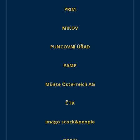
PRIM
MIKOV
PUNCOVNÍ ÚŘAD
PAMP
Münze Österreich AG
ČTK
imago stock&people