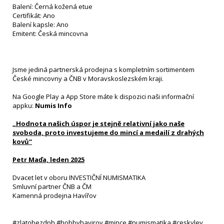
Balení: Černá kožená etue
Certifikát: Ano
Balení kapsle: Ano
Emitent: Česká mincovna
Jsme jediná partnerská prodejna s kompletním sortimentem
České mincovny a ČNB v Moravskoslezském kraji.
Na Google Play a App Store máte k dispozici naši informační
appku:
Numis Info
„Hodnota našich úspor je stejně relativní jako naše
svoboda, proto investujeme do mincí a medailí z drahých
kovů“
Petr Maďa, leden 2025
Dvacet let v oboru INVESTIČNÍ NUMISMATIKA
Smluvní partner ČNB a ČM
Kamenná prodejna Havířov
#zlatobezdph #hobbyhavirov #mince #numismatika #ceskylev