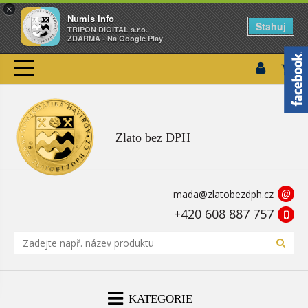
×
Numis Info
Stahuj
TRIPON DIGITAL s.r.o.
ZDARMA - Na Google Play
Zlato bez DPH
@
mada@zlatobezdph.cz
+420 608 887 757
KATEGORIE