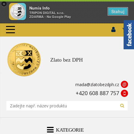
×
Numis Info
Stahuj
TRIPON DIGITAL s.r.o.
ZDARMA - Na Google Play
Zlato bez DPH
@
mada@zlatobezdph.cz
+420 608 887 757
KATEGORIE