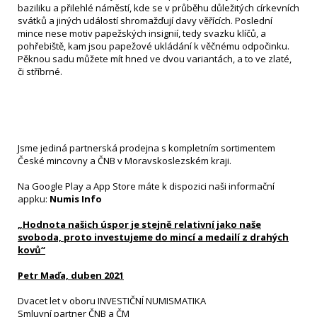
baziliku a přilehlé náměstí, kde se v průběhu důležitých církevních
svátků a jiných událostí shromažďují davy věřících. Poslední
mince nese motiv papežských insignií, tedy svazku klíčů, a
pohřebiště, kam jsou papežové ukládání k věčnému odpočinku.
Pěknou sadu můžete mít hned ve dvou variantách, a to ve zlaté,
či stříbrné.
Jsme jediná partnerská prodejna s kompletním sortimentem
České mincovny a ČNB v Moravskoslezském kraji.
Na Google Play a App Store máte k dispozici naši informační
appku:
Numis Info
„Hodnota našich úspor je stejně relativní jako naše
svoboda, proto investujeme do mincí a medailí z drahých
kovů“
Petr Maďa, duben 2021
Dvacet let v oboru INVESTIČNÍ NUMISMATIKA
Smluvní partner ČNB a ČM