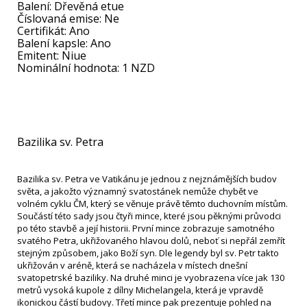
Balení: Dřevěná etue
Číslovaná emise: Ne
Certifikát: Ano
Balení kapsle: Ano
Emitent: Niue
Nominální hodnota: 1 NZD
Bazilika sv. Petra
Bazilika sv. Petra ve Vatikánu je jednou z nejznámějších budov
světa, a jakožto významný svatostánek nemůže chybět ve
volném cyklu ČM, který se věnuje právě těmto duchovním místům.
Součástí této sady jsou čtyři mince, které jsou pěknými průvodci
po této stavbě a její historii. První mince zobrazuje samotného
svatého Petra, ukřižovaného hlavou dolů, neboť si nepřál zemřít
stejným způsobem, jako Boží syn. Dle legendy byl sv. Petr takto
ukřižován v aréně, která se nacházela v místech dnešní
svatopetrské baziliky. Na druhé minci je vyobrazena více jak 130
metrů vysoká kupole z dílny Michelangela, která je vpravdě
ikonickou částí budovy. Třetí mince pak prezentuje pohled na