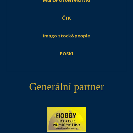
Münze Österreich AG
ČTK
imago stock&people
POSKI
Generální partner