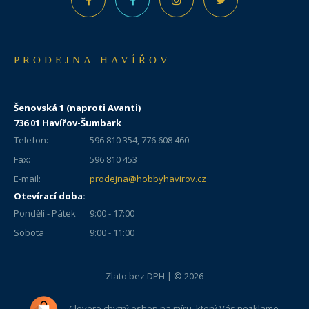
PRODEJNA HAVÍŘOV
Šenovská 1 (naproti Avanti)
736 01 Havířov-Šumbark
Telefon:
596 810 354, 776 608 460
Fax:
596 810 453
E-mail:
prodejna@hobbyhavirov.cz
Otevírací doba:
Pondělí - Pátek
9:00 - 17:00
Sobota
9:00 - 11:00
Zlato bez DPH | © 2026
Clevero
chytrý eshop na míru, který Vás nezklame.