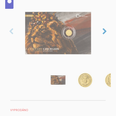
V ČM zcela
vyprodáno
VYPRODÁNO