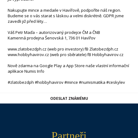
Nakupujte mince a medaile v Havířově, podpoříte náš region.
Budeme se o vás starat s láskou a velmi diskrétně. GDPR jsme
zavedli již před léty…
Váš Petr Maďa – autorizovaný prodejce ČM a ČNB
Kamenná prodejna Šenovská 1, 736 01 Havířov
www.zlatobezdph.cz (web pro investory) fB Zlatobezdph.cz
www.hobbyhavirov.cz (web pro sběratele) fB Hobbyhavirov.cz
Nově zdarma na Google Play a App Store naše vlastní informační
aplikace Numis Info
#zlatobezdph #hobbyhavirov #mince #numismatika #ceskylev
ODESLAT ZNÁMÉMU
Partneři