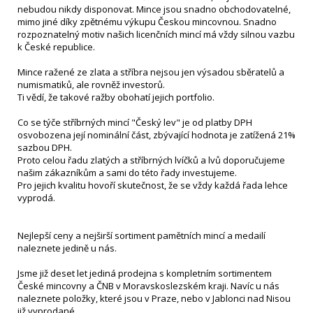
nebudou nikdy disponovat. Mince jsou snadno obchodovatelné,
mimo jiné díky zpětnému výkupu Českou mincovnou. Snadno
rozpoznatelný motiv našich licenčních mincí má vždy silnou vazbu
k České republice.
Mince ražené ze zlata a stříbra nejsou jen výsadou sběratelů a
numismatiků, ale rovněž investorů.
Ti vědí, že takové ražby obohatí jejich portfolio.
Co se týče stříbrných mincí "Český lev" je od platby DPH
osvobozena její nominální část, zbývající hodnota je zatížená 21%
sazbou DPH.
Proto celou řadu zlatých a stříbrných lvíčků a lvů doporučujeme
našim zákazníkům a sami do této řady investujeme.
Pro jejich kvalitu hovoří skutečnost, že se vždy každá řada lehce
vyprodá.
Nejlepší ceny a nejširší sortiment pamětních mincí a medailí
naleznete jedině u nás.
Jsme již deset let jediná prodejna s kompletním sortimentem
České mincovny a ČNB v Moravskoslezském kraji. Navíc u nás
naleznete položky, které jsou v Praze, nebo v Jablonci nad Nisou
již vyprodané.