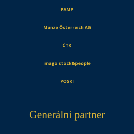
PAMP
Münze Österreich AG
ČTK
imago stock&people
POSKI
Generální partner