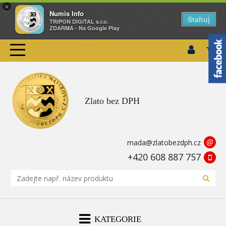
×
Numis Info
Stahuj
TRIPON DIGITAL s.r.o.
ZDARMA - Na Google Play
Zlato bez DPH
@
mada@zlatobezdph.cz
+420 608 887 757
KATEGORIE