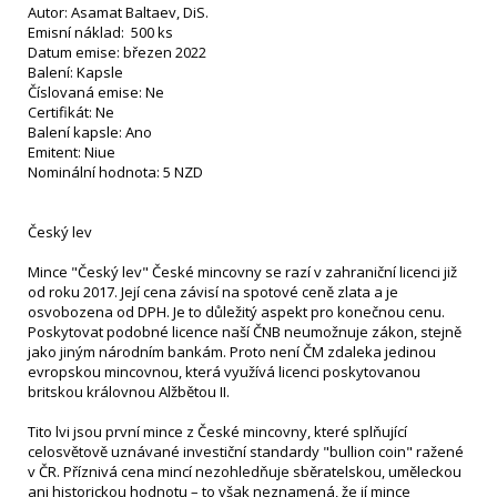
Autor: Asamat Baltaev, DiS.
Emisní náklad: 500 ks
Datum emise: březen 2022
Balení: Kapsle
Číslovaná emise: Ne
Certifikát: Ne
Balení kapsle: Ano
Emitent: Niue
Nominální hodnota: 5 NZD
Český lev
Mince "Český lev" České mincovny se razí v zahraniční licenci již
od roku 2017. Její cena závisí na spotové ceně zlata a je
osvobozena od DPH. Je to důležitý aspekt pro konečnou cenu.
Poskytovat podobné licence naší ČNB neumožnuje zákon, stejně
jako jiným národním bankám. Proto není ČM zdaleka jedinou
evropskou mincovnou, která využívá licenci poskytovanou
britskou královnou Alžbětou II.
Tito lvi jsou první mince z České mincovny, které splňující
celosvětově uznávané investiční standardy "bullion coin" ražené
v ČR. Příznivá cena mincí nezohledňuje sběratelskou, uměleckou
ani historickou hodnotu – to však neznamená, že jí mince