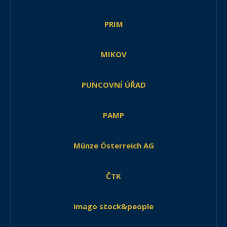
PRIM
MIKOV
PUNCOVNÍ ÚŘAD
PAMP
Münze Österreich AG
ČTK
imago stock&people