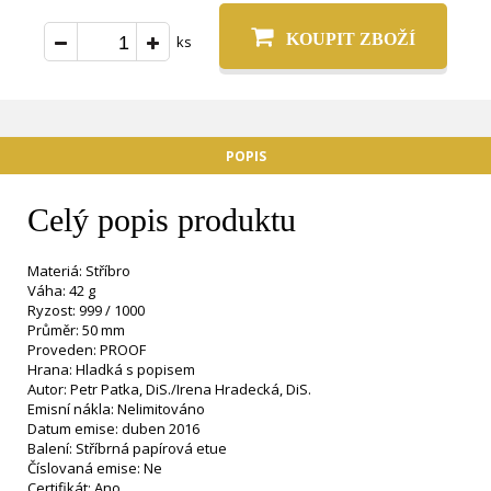
KOUPIT ZBOŽÍ
ks
POPIS
Celý popis produktu
Materiá: Stříbro
Váha: 42 g
Ryzost: 999 / 1000
Průměr: 50 mm
Proveden: PROOF
Hrana: Hladká s popisem
Autor: Petr Patka, DiS./Irena Hradecká, DiS.
Emisní nákla: Nelimitováno
Datum emise: duben 2016
Balení: Stříbrná papírová etue
Číslovaná emise: Ne
Certifikát: Ano