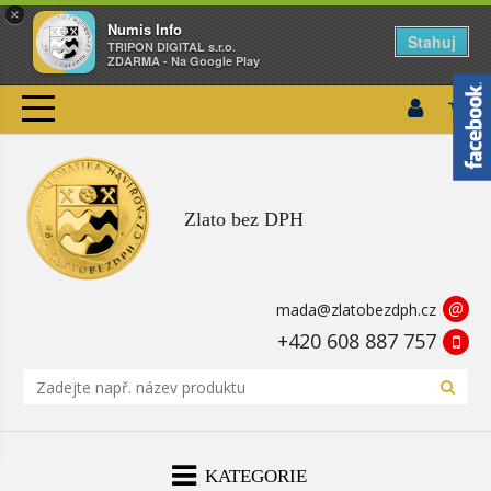
×
Numis Info
Stahuj
TRIPON DIGITAL s.r.o.
ZDARMA - Na Google Play
Zlato bez DPH
@
mada@zlatobezdph.cz
+420 608 887 757
KATEGORIE