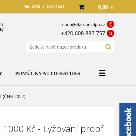
0,00
/
PŘIHLÁŠENÍ
REGISTRACE
KČ
ry
@
mada@zlatobezdph.cz
ky
+420 608 887 757
Y
POMŮCKY A LITERATURA
of (ČNB 2027)
 1000 Kč - Lyžování proof