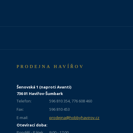
PRODEJNA HAVÍŘOV
Šenovská 1 (naproti Avanti)
736 01 Havířov-Šumbark
Telefon:
596 810 354, 776 608 460
Fax:
596 810 453
E-mail:
prodejna@hobbyhavirov.cz
Otevírací doba:
Pondělí - Pátek
9:00 - 17:00