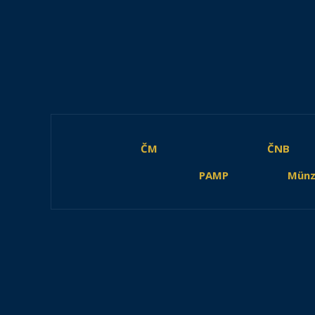
ČM
ČNB
PAMP
Münz