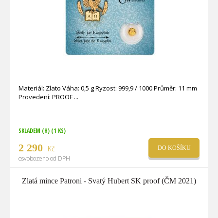
Materiál: Zlato Váha: 0,5 g Ryzost: 999,9 / 1000 Průměr: 11 mm
Provedení: PROOF
SKLADEM (H)
(1 KS)
2 290
Kč
DO KOŠÍKU
osvobozeno od DPH
Zlatá mince Patroni - Svatý Hubert SK proof (ČM 2021)