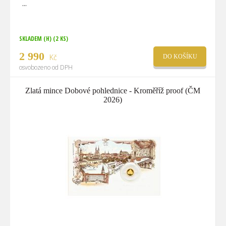
SKLADEM (H)
(2 KS)
2 990
Kč
DO KOŠÍKU
osvobozeno od DPH
Zlatá mince Dobové pohlednice - Kroměříž proof (ČM
2026)