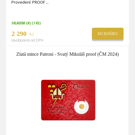
Provedení: PROOF
SKLADEM (H)
(1 KS)
2 290
Kč
DO KOŠÍKU
osvobozeno od DPH
Zlatá mince Patroni - Svatý Mikuláš proof (ČM 2024)