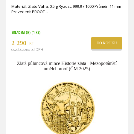
Materiál: Zlato Váha: 0,5 g Ryzost: 999,9 / 1000 Průměr: 11 mm
Provedení: PROOF
SKLADEM (H)
(1 KS)
2 290
Kč
DO KOŠÍKU
osvobozeno od DPH
Zlatá půluncová mince Historie zlata - Mezopotámští
umělci proof (ČM 2025)