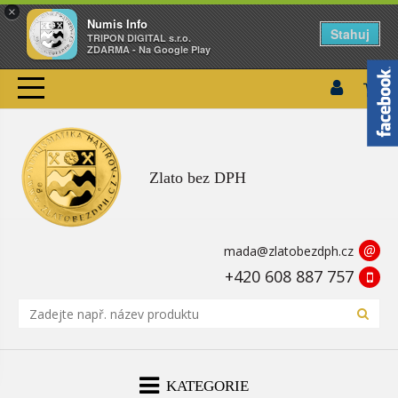
×
Numis Info
Stahuj
TRIPON DIGITAL s.r.o.
ZDARMA - Na Google Play
Zlato bez DPH
@
mada@zlatobezdph.cz
+420 608 887 757
KATEGORIE