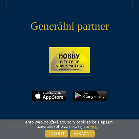
Generální partner
Tento web použivá soubory cookies ke zlepšení
uživatelského zážitku (zjistit
více
).
NAKUPOVÁNÍ
POVOLIT
ZAKÁZAT