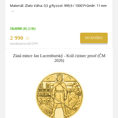
Materiál: Zlato Váha: 0,5 g Ryzost: 999,9 / 1000 Průměr: 11 mm
SKLADEM (H)
(2 KS)
2 990
Kč
DO KOŠÍKU
osvobozeno od DPH
Zlatá mince Jan Lucemburský - Král cizinec proof (ČM
2026)