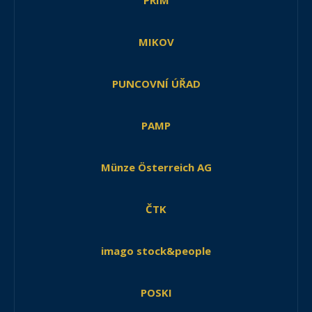
PRIM
MIKOV
PUNCOVNÍ ÚŘAD
PAMP
Münze Österreich AG
ČTK
imago stock&people
POSKI