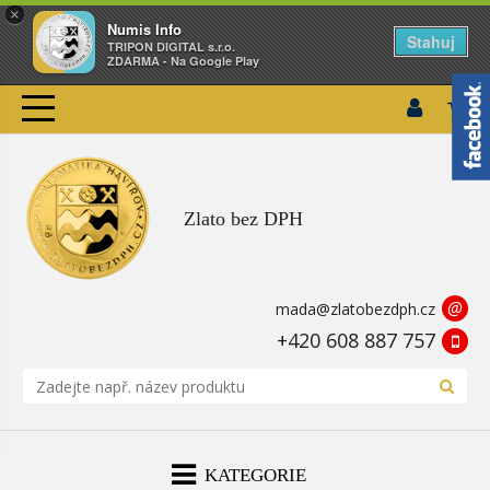
×
Numis Info
Stahuj
TRIPON DIGITAL s.r.o.
ZDARMA - Na Google Play
Zlato bez DPH
@
mada@zlatobezdph.cz
+420 608 887 757
KATEGORIE