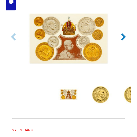
V ČM zcela
vyprodáno
VYPRODÁNO