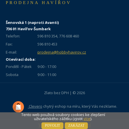
PRODEJNA HAVÍŘOV
Šenovská 1 (naproti Avanti)
736 01 Havířov-Šumbark
Telefon:
596 810 354, 776 608 460
Fax:
596 810 453
E-mail:
prodejna@hobbyhavirov.cz
Otevírací doba:
Pondělí - Pátek
9:00 - 17:00
Sobota
9:00 - 11:00
Zlato bez DPH | © 2026
Clevero
chytrý eshop na míru, který Vás nezklame.
Tento web použivá soubory cookies ke zlepšení
uživatelského zážitku (zjistit
více
).
Vypni mobilní zobrazení
POVOLIT
ZAKÁZAT