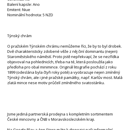
Balení kapsle: Ano
Emitent: Niue
Nominální hodnota: 5 NZD
Týnský chrám
O pražském Týnském chrámu nemůžeme říci, že by to byl drobek.
Dvě charakteristicky zdobené věže z něj činí dominantu (nejen)
Staroměstského náměstí. Proto jistě nepřekvapí, že se nezřídka
objevoval na pohlednicích, třeba na té, která posloužila jako
předloha pro obal minimince. Originál litografie pochází z roku
1899 (odeslána byla čtyři roky poté) a vyobrazuje nejen zmíněný
Týnský chrám, ale i jiné pražské památky, např. Karlův most. Malá
zlatá mince nese motiv průčelí zmíněného svatostánku.
Jsme jediná partnerská prodejna s kompletním sortimentem
České mincovny a ČNB v Moravskoslezském kraji.
Na Google Play a App Store máte k dispozici naši informační