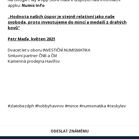
appku:
Numis Info
„Hodnota našich úspor je stejně relativní jako naše
svoboda, proto investujeme do mincí a medailí z drahých
kovů“
Petr Maďa, květen 2021
Dvacet let v oboru INVESTIČNÍ NUMISMATIKA
Smluvní partner ČNB a ČM
Kamenná prodejna Havířov
#zlatobezdph #hobbyhavirov #mince #numismatika #ceskylev
ODESLAT ZNÁMÉMU