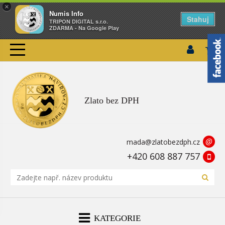
×
Numis Info
Stahuj
TRIPON DIGITAL s.r.o.
ZDARMA - Na Google Play
Zlato bez DPH
@
mada@zlatobezdph.cz
+420 608 887 757
KATEGORIE