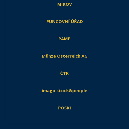
MIKOV
PUNCOVNÍ ÚŘAD
PAMP
Münze Österreich AG
ČTK
imago stock&people
POSKI