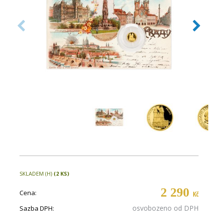
SKLADEM (H)
(2 KS)
2 290
Cena:
Kč
osvobozeno od DPH
Sazba DPH: