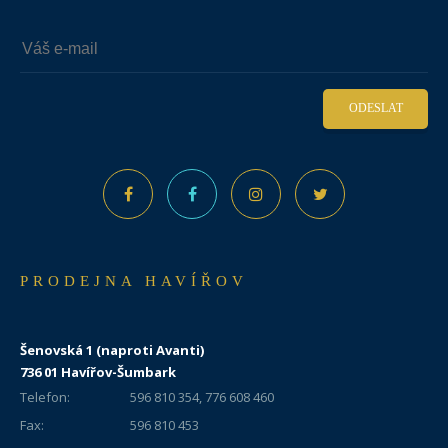
ODESLAT
PRODEJNA HAVÍŘOV
Šenovská 1 (naproti Avanti)
736 01 Havířov-Šumbark
Telefon:
596 810 354, 776 608 460
Fax:
596 810 453