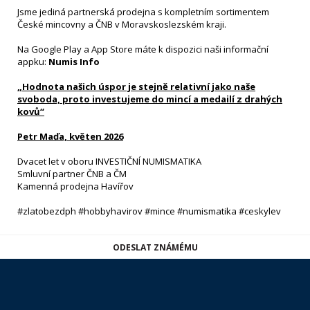
Jsme jediná partnerská prodejna s kompletním sortimentem
České mincovny a ČNB v Moravskoslezském kraji.
Na Google Play a App Store máte k dispozici naši informační
appku:
Numis Info
„Hodnota našich úspor je stejně relativní jako naše
svoboda, proto investujeme do mincí a medailí z drahých
kovů“
Petr Maďa, květen 2026
Dvacet let v oboru INVESTIČNÍ NUMISMATIKA
Smluvní partner ČNB a ČM
Kamenná prodejna Havířov
#zlatobezdph #hobbyhavirov #mince #numismatika #ceskylev
ODESLAT ZNÁMÉMU