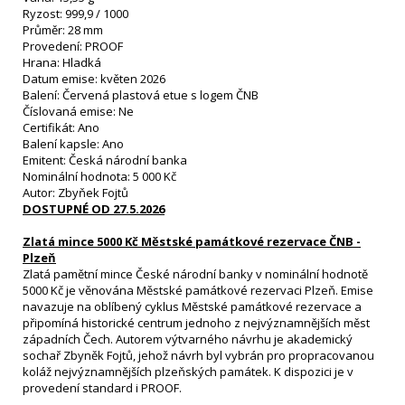
Ryzost: 999,9 / 1000
Průměr: 28 mm
Provedení: PROOF
Hrana: Hladká
Datum emise: květen 2026
Balení: Červená plastová etue s logem ČNB
Číslovaná emise: Ne
Certifikát: Ano
Balení kapsle: Ano
Emitent: Česká národní banka
Nominální hodnota: 5 000 Kč
Autor: Zbyňek Fojtů
DOSTUPNÉ OD 27.5.2026
Zlatá mince 5000 Kč Městské památkové rezervace ČNB -
Plzeň
Zlatá pamětní mince České národní banky v nominální hodnotě
5000 Kč je věnována Městské památkové rezervaci Plzeň. Emise
navazuje na oblíbený cyklus Městské památkové rezervace a
připomíná historické centrum jednoho z nejvýznamnějších měst
západních Čech. Autorem výtvarného návrhu je akademický
sochař Zbyněk Fojtů, jehož návrh byl vybrán pro propracovanou
koláž nejvýznamnějších plzeňských památek. K dispozici je v
provedení standard i PROOF.