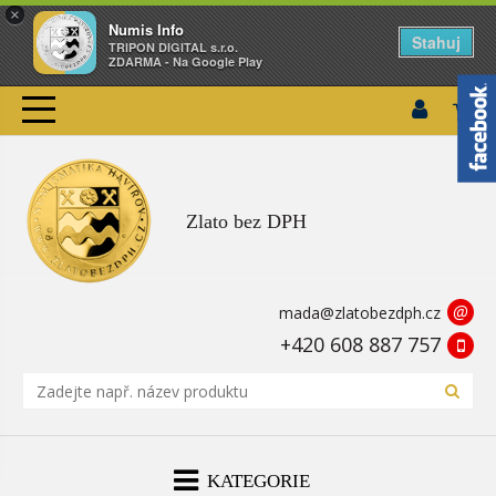
×
Numis Info
Stahuj
TRIPON DIGITAL s.r.o.
ZDARMA - Na Google Play
Zlato bez DPH
@
mada@zlatobezdph.cz
+420 608 887 757
KATEGORIE