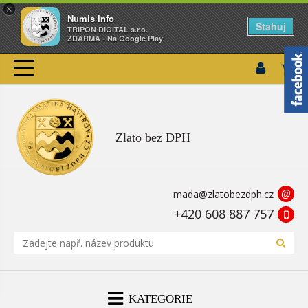
×
Numis Info
Stahuj
TRIPON DIGITAL s.r.o.
ZDARMA - Na Google Play
Zlato bez DPH
@
mada@zlatobezdph.cz
+420 608 887 757
KATEGORIE