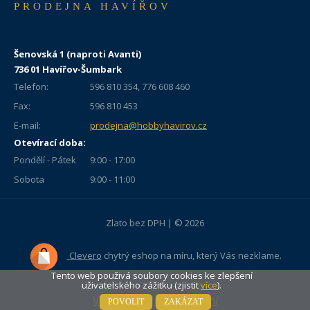
PRODEJNA HAVÍŘOV
Šenovská 1 (naproti Avanti)
736 01 Havířov-Šumbark
Telefon:
596 810 354, 776 608 460
Fax:
596 810 453
E-mail:
prodejna@hobbyhavirov.cz
Otevírací doba:
Pondělí - Pátek
9:00 - 17:00
Sobota
9:00 - 11:00
Zlato bez DPH | © 2026
Clevero
chytrý eshop na míru, který Vás nezklame.
Tento web použivá soubory cookies ke zlepšení
uživatelského zážitku (zjistit
více
).
Vypni mobilní zobrazení
POVOLIT
ZAKÁZAT