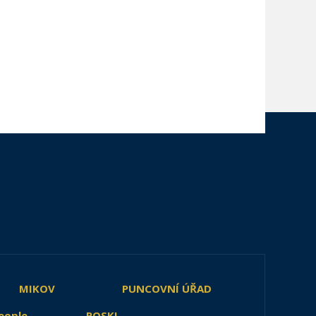
MIKOV
PUNCOVNÍ ÚŘAD
eople
POSKI