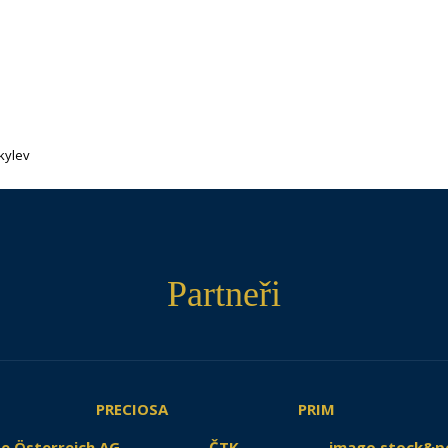
kylev
Partneři
PRECIOSA
PRIM
e Österreich AG
ČTK
imago stock&p