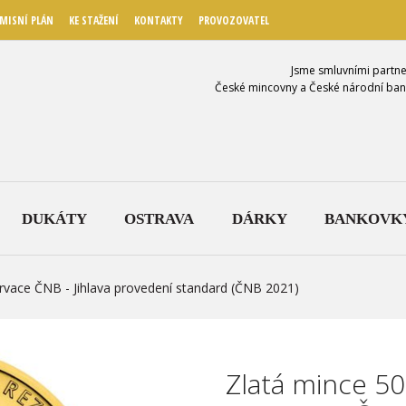
MISNÍ PLÁN
KE STAŽENÍ
KONTAKTY
PROVOZOVATEL
Jsme smluvními partne
České mincovny a České národní ban
DUKÁTY
OSTRAVA
DÁRKY
BANKOVK
vace ČNB - Jihlava provedení standard (ČNB 2021)
Zlatá mince 5