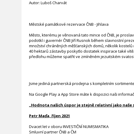
Autor: Luboš Charvát
Městské památkové rezervace ČNB - Jihlava
Město, kterému je věnovaná tato mince od ČNB, je proslav
podotkl i guvernér ČNB Jiří Rusnok během slavnostní pre
množství chráněných měšťanských domů, několik kostelů (z
40 hektarů zástavby poskytlo dostatek inspirace také vít
předlohu můžeme spatřit ve zmíněném jezuitském svatos
Jsme jediná partnerská prodejna s kompletním sortiment
Na Google Play a App Store máte k dispozici naši informa
„Hodnota našich úspor je stejně relativní jako naše
Petr Maďa, říjen 2021
Dvacet let v oboru INVESTIČNÍ NUMISMATIKA
Smluvní partner ČNB a ČM