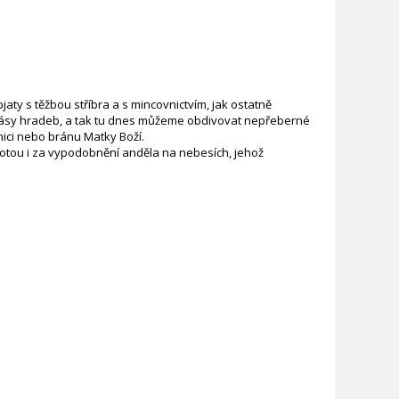
ty s těžbou stříbra a s mincovnictvím, jak ostatně
a pásy hradeb, a tak tu dnes můžeme obdivovat nepřeberné
nici nebo bránu Matky Boží.
rotou i za vypodobnění anděla na nebesích, jehož