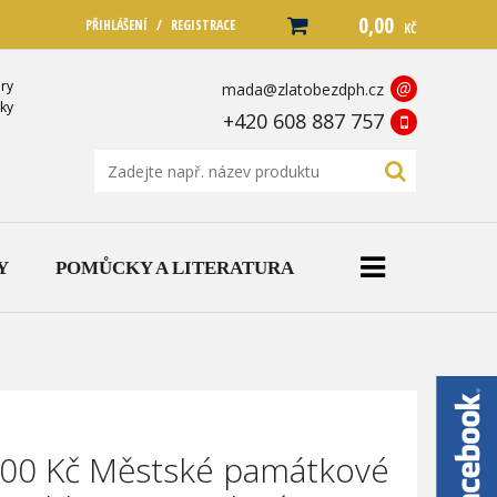
0,00
/
PŘIHLÁŠENÍ
REGISTRACE
KČ
ry
@
mada@zlatobezdph.cz
ky
+420 608 887 757
Y
POMŮCKY A LITERATURA
000 Kč Městské památkové