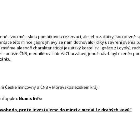
ené svou městskou památkovou rezervací, ale jeho začátky jsou pevně spja
zentace této mince. Jádro Jihlavy se nám dochovalo i díky uzavření dvěm
miňme alespoň charakteristický jezuitský kostel sv. Ignáce z Loyoly), rad
ězi soutěže ČNB, medailérovi Luboši Charvátovi, jehož návrh byl oceněn po
tánku.
em České mincovny a ČNB v Moravskoslezském kraji.
ční appku:
Numis Info
 svoboda, proto investujeme do mincí a medailí z drahých kovů“