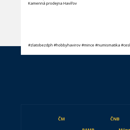
Kamenná prodejna Havířov
#zlatobezdph #hobbyhavirov #mince #numismatika #ces
ČM
ČNB
PAMP
Münz