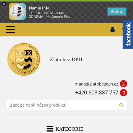
×
Numis Info
Stahuj
TRIPON DIGITAL s.r.o.
ZDARMA - Na Google Play
Zlato bez DPH
@
mada@zlatobezdph.cz
+420 608 887 757
KATEGORIE