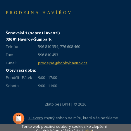
PRODEJNA HAVÍŘOV
Šenovská 1 (naproti Avanti)
736 01 Havířov-Šumbark
Telefon:
596 810 354, 776 608 460
Fax:
596 810 453
E-mail:
prodejna@hobbyhavirov.cz
Otevírací doba:
Pondělí - Pátek
9:00 - 17:00
Sobota
9:00 - 11:00
Zlato bez DPH | © 2026
Clevero
chytrý eshop na míru, který Vás nezklame.
Tento web použivá soubory cookies ke zlepšení
uživatelského zážitku (zjistit
více
).