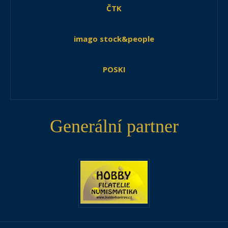
ČTK
imago stock&people
POSKI
Generální partner