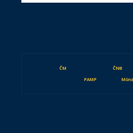
ČM
ČNB
PAMP
Münz