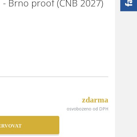
 - Brno proof (ČNB 2027)
zdarma
osvobozeno od DPH
ERVOVAT