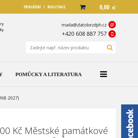
0,00
/
PŘIHLÁŠENÍ
REGISTRACE
KČ
ry
@
mada@zlatobezdph.cz
ky
+420 608 887 757
Y
POMŮCKY A LITERATURA
ČNB 2027)
000 Kč Městské památkové