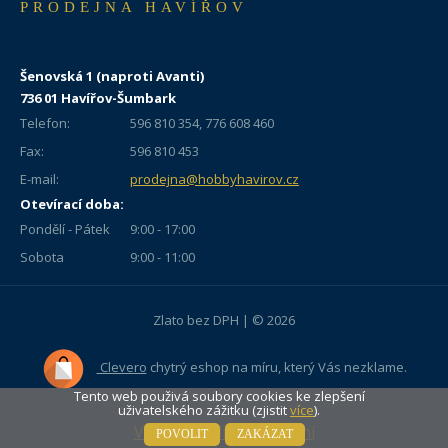
PRODEJNA HAVÍŘOV
Šenovská 1 (naproti Avanti)
736 01 Havířov-Šumbark
Telefon:
596 810 354, 776 608 460
Fax:
596 810 453
E-mail:
prodejna@hobbyhavirov.cz
Otevírací doba:
Pondělí - Pátek
9:00 - 17:00
Sobota
9:00 - 11:00
Zlato bez DPH | © 2026
Clevero
chytrý eshop na míru, který Vás nezklame.
Tento web použivá soubory cookies ke zlepšení
uživatelského zážitku (zjistit
více
).
Vypni mobilní zobrazení
POVOLIT
ZAKÁZAT