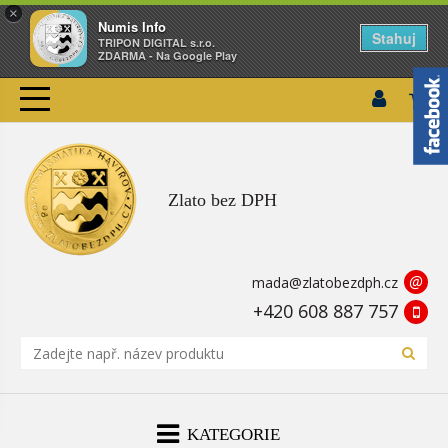
×
Numis Info
Stahuj
TRIPON DIGITAL s.r.o.
ZDARMA - Na Google Play
Zlato bez DPH
@
mada@zlatobezdph.cz
+420 608 887 757
KATEGORIE