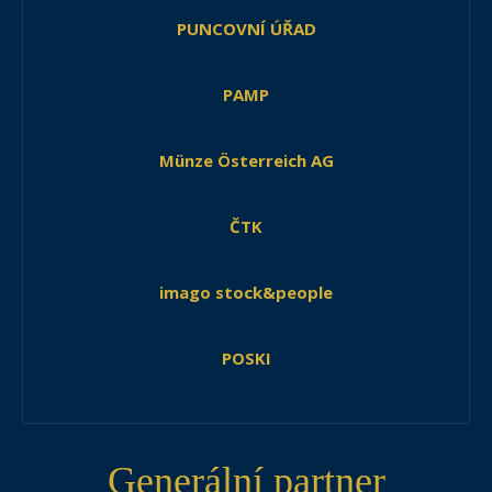
PUNCOVNÍ ÚŘAD
PAMP
Münze Österreich AG
ČTK
imago stock&people
POSKI
Generální partner