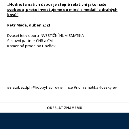
„Hodnota našich úspor je stejně relativní jako naše
svoboda, proto investujeme do mincí a medailí z drahých
kovů“
Petr Maďa, duben 2021
Dvacet let v oboru INVESTIČNÍ NUMISMATIKA
Smluvní partner ČNB a ČM
Kamenná prodejna Havířov
#zlatobezdph #hobbyhavirov #mince #numismatika #ceskylev
ODESLAT ZNÁMÉMU