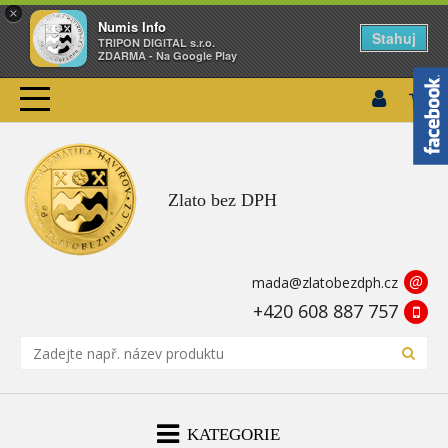
×
Numis Info
Stahuj
TRIPON DIGITAL s.r.o.
ZDARMA - Na Google Play
Zlato bez DPH
@
mada@zlatobezdph.cz
+420 608 887 757
KATEGORIE