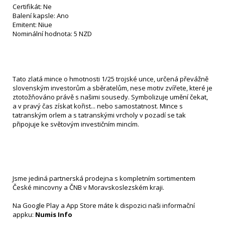
Certifikát: Ne
Balení kapsle: Ano
Emitent: Niue
Nominální hodnota: 5 NZD
Tato zlatá mince o hmotnosti 1/25 trojské unce, určená převážně
slovenským investorům a sběratelům, nese motiv zvířete, které je
ztotožňováno právě s našimi sousedy. Symbolizuje umění čekat,
a v pravý čas získat kořist... nebo samostatnost. Mince s
tatranským orlem a s tatranskými vrcholy v pozadí se tak
připojuje ke světovým investičním mincím.
Jsme jediná partnerská prodejna s kompletním sortimentem
České mincovny a ČNB v Moravskoslezském kraji.
Na Google Play a App Store máte k dispozici naši informační
appku:
Numis Info