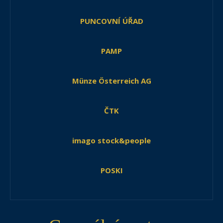
PUNCOVNÍ ÚŘAD
PAMP
Münze Österreich AG
ČTK
imago stock&people
POSKI