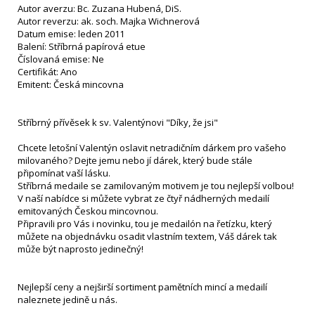
Autor averzu: Bc. Zuzana Hubená, DiS.
Autor reverzu: ak. soch. Majka Wichnerová
Datum emise: leden 2011
Balení: Stříbrná papírová etue
Číslovaná emise: Ne
Certifikát: Ano
Emitent: Česká mincovna
Stříbrný přívěsek k sv. Valentýnovi "Díky, že jsi"
Chcete letošní Valentýn oslavit netradičním dárkem pro vašeho
milovaného? Dejte jemu nebo jí dárek, který bude stále
připomínat vaší lásku.
Stříbrná medaile se zamilovaným motivem je tou nejlepší volbou!
V naší nabídce si můžete vybrat ze čtyř nádherných medailí
emitovaných Českou mincovnou.
Připravili pro Vás i novinku, tou je medailón na řetízku, který
můžete na objednávku osadit vlastním textem, Váš dárek tak
může být naprosto jedinečný!
Nejlepší ceny a nejširší sortiment pamětních mincí a medailí
naleznete jedině u nás.