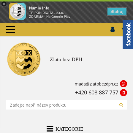
×
Numis Info
Stahuj
TRIPON DIGITAL s.r.o.
ZDARMA - Na Google Play
Zlato bez DPH
@
mada@zlatobezdph.cz
+420 608 887 757
KATEGORIE