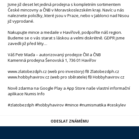
Jsme již deset let jediná prodejna s kompletním sortimentem
České mincovny a ČNB v Moravskoslezském kraji. Navíc u nás
naleznete položky, které jsou v Praze, nebo v Jablonci nad Nisou
již vyprodané.
Nakupujte mince a medaile v Havířově, podpoříte náš region.
Budeme se o vás starat s láskou a velmi diskrétně. GDPR jsme
zavedli již před léty…
Váš Petr Maďa – autorizovaný prodejce ČM a ČNB
Kamenná prodejna Šenovská 1, 736 01 Havířov
www.zlatobezdph.cz (web pro investory) fB Zlatobezdph.cz
www.hobbyhavirov.cz (web pro sběratele) fB Hobbyhavirov.cz
Nově zdarma na Google Play a App Store naše vlastní informační
aplikace Numis Info
#zlatobezdph #hobbyhavirov #mince #numismatika #ceskylev
ODESLAT ZNÁMÉMU