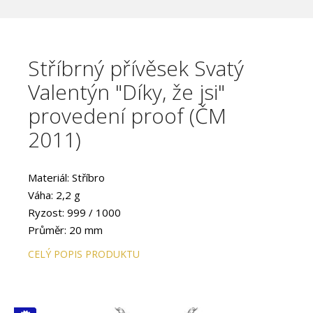
Stříbrný přívěsek Svatý
Valentýn "Díky, že jsi"
provedení proof (ČM
2011)
Materiál: Stříbro
Váha: 2,2 g
Ryzost: 999 / 1000
Průměr: 20 mm
Provedení: PROOF
CELÝ POPIS PRODUKTU
Hrana: Hladká
Autor averzu: Bc. Zuzana Hubená, DiS.
Autor reverzu: ak. soch. Majka Wichnerová