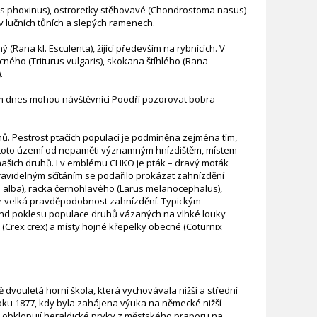
nus phoxinus), ostroretky stěhovavé (Chondrostoma nasus)
v lučních tůních a slepých ramenech.
(Rana kl. Esculenta), žijící především na rybnících. V
cného (Triturus vulgaris), skokana štíhlého (Rana
.
ím dnes mohou návštěvníci Poodří pozorovat bobra
hů. Pestrost ptačích populací je podmíněna zejména tím,
 je toto území od nepaměti významným hnízdištěm, místem
našich druhů. I v emblému CHKO je pták – dravý moták
Pravidelným sčítáním se podařilo prokázat zahnízdění
a alba), racka černohlavého (Larus melanocephalus),
uje velká pravděpodobnost zahnízdění. Typickým
rend poklesu populace druhů vázaných na vlhké louky
 (Crex crex) a místy hojné křepelky obecné (Coturnix
dvouletá horní škola, která vychovávala nižší a střední
roku 1877, kdy byla zahájena výuka na německé nižší
ia obklopují heraldické prvky z městského praporu na