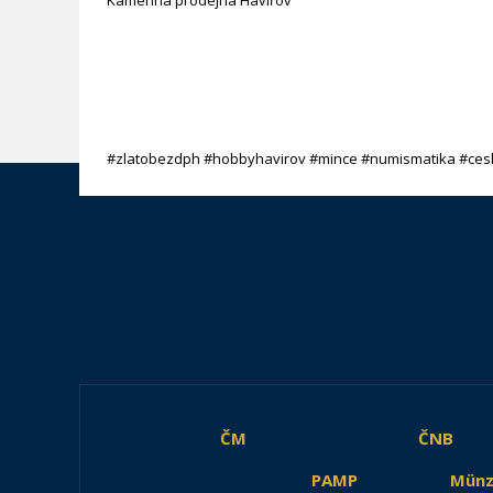
Kamenná prodejna Havířov
#zlatobezdph #hobbyhavirov #mince #numismatika #ces
ČM
ČNB
PAMP
Münz