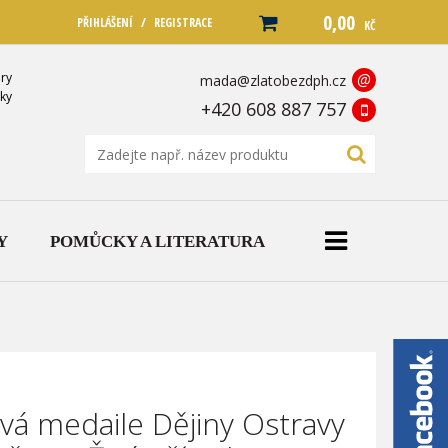
0,00
/
PŘIHLÁŠENÍ
REGISTRACE
KČ
ry
@
mada@zlatobezdph.cz
ky
+420 608 887 757
Y
POMŮCKY A LITERATURA
ová medaile Dějiny Ostravy