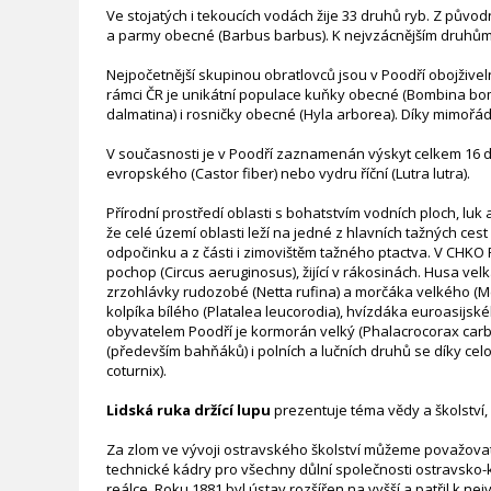
Ve stojatých i tekoucích vodách žije 33 druhů ryb. Z pův
a parmy obecné (Barbus barbus). K nejvzácnějším druhům p
Nejpočetnější skupinou obratlovců jsou v Poodří obojživeln
rámci ČR je unikátní populace kuňky obecné (Bombina bombin
dalmatina) i rosničky obecné (Hyla arborea). Díky mimořád
V současnosti je v Poodří zaznamenán výskyt celkem 16 
evropského (Castor fiber) nebo vydru říční (Lutra lutra).
Přírodní prostředí oblasti s bohatstvím vodních ploch, l
že celé území oblasti leží na jedné z hlavních tažných c
odpočinku a z části i zimovištěm tažného ptactva. V CHKO
pochop (Circus aeruginosus), žijící v rákosinách. Husa ve
zrzohlávky rudozobé (Netta rufina) a morčáka velkého (Me
kolpíka bílého (Platalea leucorodia), hvízdáka euroasij
obyvatelem Poodří je kormorán velký (Phalacrocorax carb
(především bahňáků) i polních a lučních druhů se díky cel
coturnix).
Lidská ruka držící lupu
prezentuje téma vědy a školství, 
Za zlom ve vývoji ostravského školství můžeme považovat 
technické kádry pro všechny důlní společnosti ostravsko-
reálce. Roku 1881 byl ústav rozšířen na vyšší a patřil k 