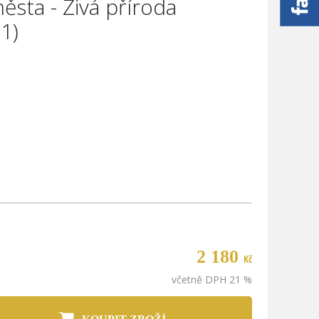
ěsta - Živá příroda
1)
2 180
Kč
včetně DPH 21 %