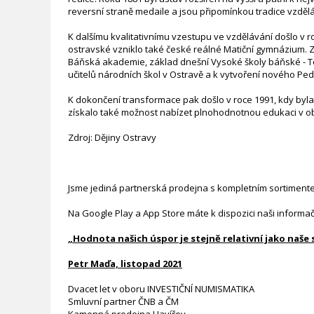
reversní straně medaile a jsou připomínkou tradice vzděláv
K dalšímu kvalitativnímu vzestupu ve vzdělávání došlo v 
ostravské vzniklo také české reálné Matiční gymnázium. Z
Báňská akademie, základ dnešní Vysoké školy báňské - Tec
učitelů národních škol v Ostravě a k vytvoření nového Ped
K dokončení transformace pak došlo v roce 1991, kdy byla
získalo také možnost nabízet plnohodnotnou edukaci v obl
Zdroj: Dějiny Ostravy
Jsme jediná partnerská prodejna s kompletním sortiment
Na Google Play a App Store máte k dispozici naši informa
„Hodnota našich úspor je stejně relativní jako naše
Petr Maďa, listopad 2021
Dvacet let v oboru INVESTIČNÍ NUMISMATIKA
Smluvní partner ČNB a ČM