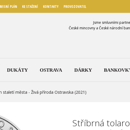
MISNÍ PLÁN
KE STAŽENÍ
KONTAKTY
PROVOZOVATEL
Jsme smluvními partne
České mincovny a České národní ban
DUKÁTY
OSTRAVA
DÁRKY
BANKOVK
 staletí města - Živá příroda Ostravska (2021)
Stříbrná tolar