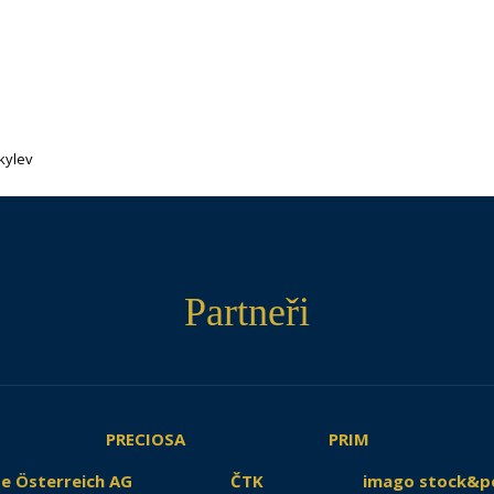
kylev
Partneři
PRECIOSA
PRIM
e Österreich AG
ČTK
imago stock&p