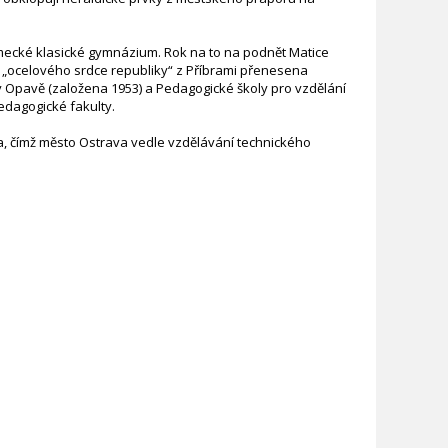
německé klasické gymnázium. Rok na to na podnět Matice
o „ocelového srdce republiky“ z Příbrami přenesena
v Opavě (založena 1953) a Pedagogické školy pro vzdělání
edagogické fakulty.
a, čímž město Ostrava vedle vzdělávání technického