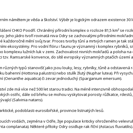
rním námětem je věda a školství. Výběr je logickým odrazem existence 30 l
hlášení CHKO Poodří. Chráněný přírodní komplex o rozloze 81,5 km² se ro
. Jeho jádro tvoří rovinatá niva Odry se zachovalými přírodními mokřad
 každoročně mění svůj tvar. Proces tvorby tůní a mrtvých ramen je tak stál
ími ekosystémy. Pro vodní flóru i faunu je významný i komplex rybníků, s
ího komplexu lužních luk v zemi. Zachovalost nivních mokřadů a poloha 
ci tzv. Ramsarské konvence, do sítě evropsky významných ptačích území
 různých typů stanovišť jako jsou louky, lesy, rybníky, tůně a odstaven
 bahenní (Hottonia palustris) nebo stulík žlutý (Nuphar lutea). Při vysychá
odní (Oenanthe aquatica) či zevar jednoduchý (Sparganium emersum).
řství zde má více než 500 let starou tradici. Na méně intenzivně obhospo
sokých ostřic, dále od břehu se mohou vyskytovat porosty růžkatce, rdestů,
vající (Salvinia natans).
tické, podoblasti eurosibiřské, provincie listnatých lesů.
oucích vodách, zejména v Odře, žije populace kriticky ohroženého velevrub
 complanata). Některé přítoky Odry osidluje rak říční (Astacus fluviatilis).