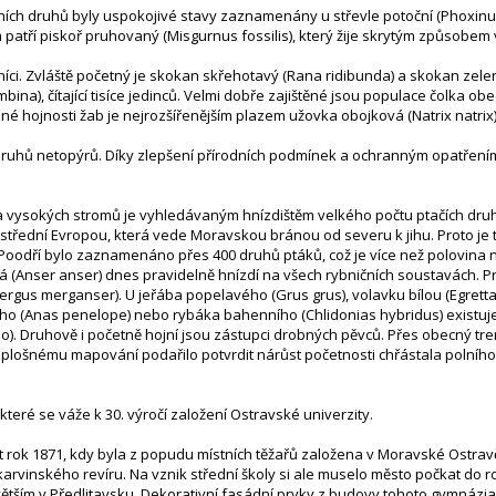
odních druhů byly uspokojivé stavy zaznamenány u střevle potoční (Phoxi
atří piskoř pruhovaný (Misgurnus fossilis), který žije skrytým způsobem 
íci. Zvláště početný je skokan skřehotavý (Rana ridibunda) a skokan zelený 
a), čítající tisíce jedinců. Velmi dobře zajištěné jsou populace čolka obe
né hojnosti žab je nejrozšířenějším plazem užovka obojková (Natrix natrix)
druhů netopýrů. Díky zlepšení přírodních podmínek a ochranným opatřen
uk a vysokých stromů je vyhledávaným hnízdištěm velkého počtu ptačích dru
est střední Evropou, která vede Moravskou bránou od severu k jihu. Proto
 Poodří bylo zaznamenáno přes 400 druhů ptáků, což je více než polovina 
lká (Anser anser) dnes pravidelně hnízdí na všech rybničních soustavách. 
rgus merganser). U jeřába popelavého (Grus grus), volavku bílou (Egrett
ského (Anas penelope) nebo rybáka bahenního (Chlidonias hybridus) exist
o). Druhově i početně hojní jsou zástupci drobných pěvců. Přes obecný t
oplošnému mapování podařilo potvrdit nárůst početnosti chřástala polního
které se váže k 30. výročí založení Ostravské univerzity.
rok 1871, kdy byla z popudu místních těžařů založena v Moravské Ostravě 
karvinského revíru. Na vznik střední školy si ale muselo město počkat do 
největším v Předlitavsku. Dekorativní fasádní prvky z budovy tohoto gymnáz