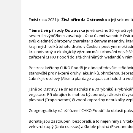
Emisí roku 2021 je
Živá příroda Ostravska
a její sekundá
Téma živé přírody Ostravska
je věnováno 30. výročí vy
severním výběžkem zasahuje až na území samotné Ostravy
svůj ojedinělý přirozený charakter s četným meandry, které
krajinných celků tohoto druhu v Česku s pestrými mokřadn
krajinotvorný a ekologický význam má i uchování největš
zařazení CHKO Poodří do sítě chráněných wetlandů v rám
Pestrost květeny CHKO Poodří je dána především střídáním
stanoviště pro některé druhy lakušníků, ohroženou žebratku
žabník jitrocelový (Alisma plantago-aquatica), halucha v
Jižně od Ostravy se dnes nachází na 70 rybníků a rybníká
vegetace. Při okrajích to mohou být porosty rákosin či vy
plovoucí (Trapa natans) či vodní kapradiny nepukalky vzplý
Zoogeograficky náleží území CHKO Poodří do oblasti paleark
Bohatě jsou zastoupeni bezobratlí, a to nejen hmyz. V tek
velevrub tupý (Unio crassus) a škeble plochá (Pseuanodonta