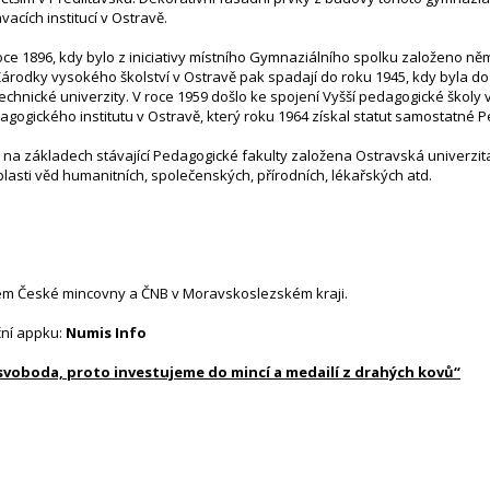
acích institucí v Ostravě.
roce 1896, kdy bylo z iniciativy místního Gymnaziálního spolku založeno 
árodky vysokého školství v Ostravě pak spadají do roku 1945, kdy byla d
hnické univerzity. V roce 1959 došlo ke spojení Vyšší pedagogické školy 
agogického institutu v Ostravě, který roku 1964 získal statut samostatné P
 na základech stávající Pedagogické fakulty založena Ostravská univerzit
asti věd humanitních, společenských, přírodních, lékařských atd.
em České mincovny a ČNB v Moravskoslezském kraji.
ční appku:
Numis Info
 svoboda, proto investujeme do mincí a medailí z drahých kovů“