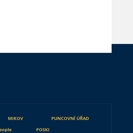
MIKOV
PUNCOVNÍ ÚŘAD
eople
POSKI