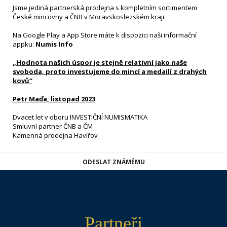
Jsme jediná partnerská prodejna s kompletním sortimentem
České mincovny a ČNB v Moravskoslezském kraji.
Na Google Play a App Store máte k dispozici naši informační
appku:
Numis Info
„Hodnota našich úspor je stejně relativní jako naše
svoboda, proto investujeme do mincí a medailí z drahých
kovů“
Petr Maďa, listopad 2023
Dvacet let v oboru INVESTIČNÍ NUMISMATIKA
Smluvní partner ČNB a ČM
Kamenná prodejna Havířov
ODESLAT ZNÁMÉMU
Partneři