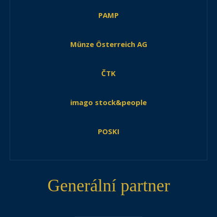
PAMP
Münze Österreich AG
ČTK
imago stock&people
POSKI
Generální partner