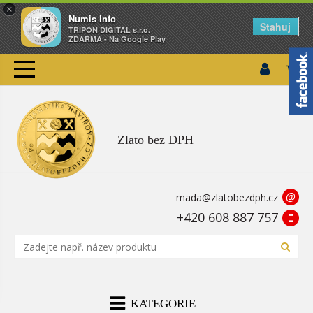
×
Numis Info
Stahuj
TRIPON DIGITAL s.r.o.
ZDARMA - Na Google Play
Zlato bez DPH
@
mada@zlatobezdph.cz
+420 608 887 757
KATEGORIE