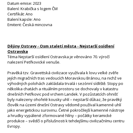
Datum emise: 2023
Balení: Krabička s logem ČM
Certifikát: Ano
Balení kapsle: Ano
Emitent: Česká mincovna
Dějiny Ostravy - Osm staletí města - Nejstarší osídlení
Ostravska
Téma Nejstarší osídlení Ostravska je věnováno 70. výročí
nalezení Petřkovické venuše.
Pravěká tzv. Gravettská civilizace využívala k lovu velké zvěře
jejích migračních tras vedoucích Moravskou Bránou, na nichž ve
výhodných polohách zakládala trvalá i sezónní sídliště. Stopy po
několika chatách a rituálním prostoru se dochovaly v katastru
dnešních Petřkovic pod vrchem Landek. V pozůstatcích ohnišť
byly nalezeny ohořelé kousky uhlí – nejstarší důkaz, že pravěký
člověk na území dnešní Ostravy vědomě používal kamenné uhlí
jako energetickou surovinu. Četné pokročilejší kamenné nástroje
a hrudky vypálené zformované hlíny – počátky keramické
produkce – svědčí o příslušnosti k tehdejšímu civilizačnímu centru
Evropy.